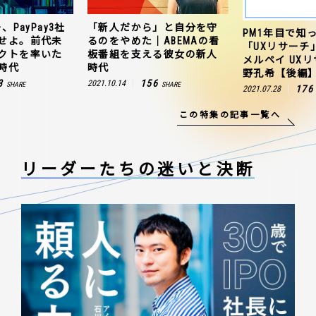
、PayPay3社
「新人だから」と自分を守
PM1年目で知
せよ。前代未
るのをやめた｜ABEMAの看
「UXリサーチ
クトを率いた
板番組を支える彼女の新人
メルペイ UX
時代
時代
野孔希【後編
3
156
2021.10.14
SHARE
SHARE
176
2021.07.28
この特集の記事一覧へ
リーダーたちの
迷いと決断