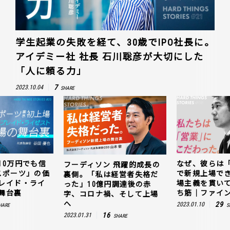
学生起業の失敗を経て、30歳でIPO社長に。
アイデミー社 社長 石川聡彦が大切にした
「人に頼る力」
7
2023.10.04
SHARE
10万円でも信
なぜ、彼らは
フーディソン 飛躍的成長の
スポーツ」の価
で新規上場で
裏側。「私は経営者失格だ
レイド・ライ
場主義を貫い
った」10億円調達後の赤
舞台裏
ち筋｜ファイン
字、コロナ禍、そして上場
へ
29
2023.01.10
HARE
S
16
2023.01.31
SHARE