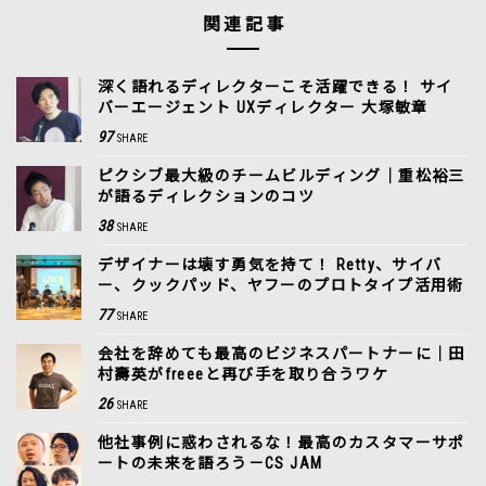
関連記事
深く語れるディレクターこそ活躍できる！ サイ
バーエージェント UXディレクター 大塚敏章
97
SHARE
ピクシブ最大級のチームビルディング｜重松裕三
が語るディレクションのコツ
38
SHARE
デザイナーは壊す勇気を持て！ Retty、サイバ
ー、クックパッド、ヤフーのプロトタイプ活用術
77
SHARE
会社を辞めても最高のビジネスパートナーに｜田
村壽英がfreeeと再び手を取り合うワケ
26
SHARE
他社事例に惑わされるな！最高のカスタマーサポ
ートの未来を語ろう－CS JAM