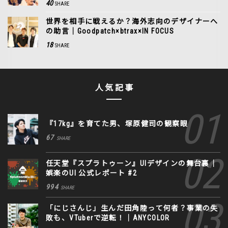
40
SHARE
世界を相手に戦えるか？海外志向のデザイナーへ
の助言｜Goodpatch×btrax×IN FOCUS
18
SHARE
人気記事
『17kg』を育てた男、塚原健司の観察眼
67
SHARE
任天堂『スプラトゥーン』UIデザインの舞台裏｜
娯楽のUI 公式レポート #2
994
SHARE
「にじさんじ」生んだ田角陸って何者？事業の失
敗も、VTuberで逆転！｜ANYCOLOR