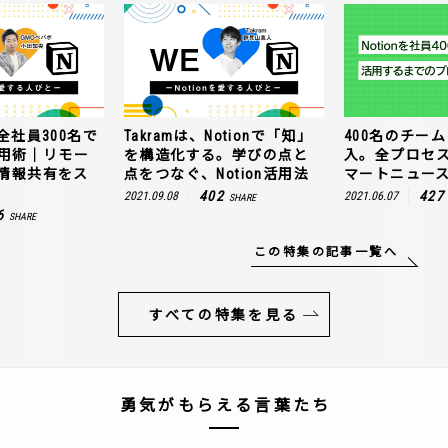
全社員300名で
Takramは、Notionで「知」
400名のチームに
n活用術｜リモー
を構造化する。学びの点と
入。全プロセ
情報共有をス
点をつなぐ、Notion活用法
マートニュー
402
427
2021.09.08
2021.06.07
SHARE
6
SHARE
この特集の記事一覧へ
すべての特集を見る
勇気がもらえる言葉たち