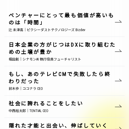
ベンチャーにとって最も価値が高いも
のは「時間」
辻 未津高｜ピクシーダストテクノロジーズ Bizdev
日本企業の方がじつはDXに取り組むた
めの土壌が豊か
堀田創｜シナモンAI 執行役員フューチャリスト
もし、あのテレビCMで失敗したら終
わりだった
鈴木歩｜ココナラ CEO
社会に誇れることをしたい
中西裕太郎｜TENTIAL CEO
隠れた才能と出会い、伸ばしていく