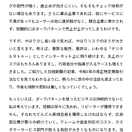
グの部門が強く、歯止めが効きにくい。そもそもチェック体制が
ない場合もあります。さらに寡占企業であれば、仮にサービスに
不満があってもユーザーは他に選択肢がなく、競合企業に脅かされ
ず、短期的にはダークパターンで売上が上がってしまうわけです。
ですが、やはり少し長い目で見れば、やはりリスクのほうが大き
いと言えます。例えば、悪質な販売、悪評は、いわゆる「デジタ
ルタトゥー」としてインターネット上に残り続けます。炎上のリ
スクはもちろんありますし、行政処分や指導が入るケースも増えて
きました。ご紹介した日経新聞の記事、令和3年の改正特定商取引
法などを見てもわかるように、明らかに世の中の注目も高まってお
り、今後も規制や罰則は厳しくなっていくでしょう。
もっといえば、ダークパターンを使ったビジネスは持続的でないと
私は考えています。信頼は徐々に失われ、リピーターが獲得できま
せん。すなわちどんどん新規会員を獲得しなければならず、広告
宣伝費が膨らみ続けていく。クレームや返金対応のコスト、カス
タマーサービス部門が抱える負担が大きくなものになります。当