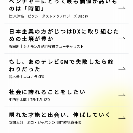
ベンチャーにとって最も価値が高いも
のは「時間」
辻 未津高｜ピクシーダストテクノロジーズ Bizdev
日本企業の方がじつはDXに取り組むた
めの土壌が豊か
堀田創｜シナモンAI 執行役員フューチャリスト
もし、あのテレビCMで失敗したら終
わりだった
鈴木歩｜ココナラ CEO
社会に誇れることをしたい
中西裕太郎｜TENTIAL CEO
隠れた才能と出会い、伸ばしていく
安間太郎｜ミロ・ジャパンCX 部門統括責任者