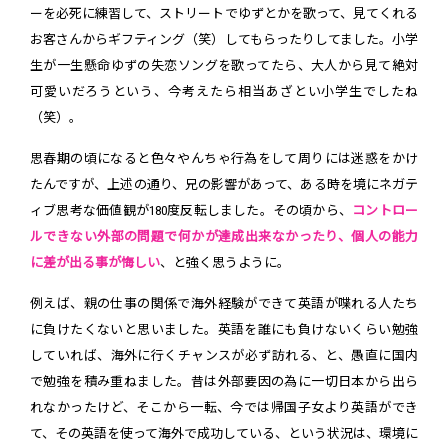
ーを必死に練習して、ストリートでゆずとかを歌って、見てくれる
お客さんからギフティング（笑）してもらったりしてました。小学
生が一生懸命ゆずの失恋ソングを歌ってたら、大人から見て絶対
可愛いだろうという、今考えたら相当あざとい小学生でしたね
（笑）。
思春期の頃になると色々やんちゃ行為をして周りには迷惑をかけ
たんですが、上述の通り、兄の影響があって、ある時を境にネガテ
ィブ思考な価値観が180度反転しました。その頃から、
コントロー
ルできない外部の問題で何かが達成出来なかったり、個人の能力
に差が出る事が悔しい
、と強く思うように。
例えば、親の仕事の関係で海外経験ができて英語が喋れる人たち
に負けたくないと思いました。英語を誰にも負けないくらい勉強
していれば、海外に行くチャンスが必ず訪れる、と、愚直に国内
で勉強を積み重ねました。昔は外部要因の為に一切日本から出ら
れなかったけど、そこから一転、今では帰国子女より英語ができ
て、その英語を使って海外で成功している、という状況は、環境に