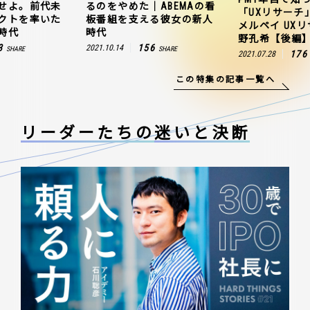
せよ。前代未
るのをやめた｜ABEMAの看
「UXリサーチ
クトを率いた
板番組を支える彼女の新人
メルペイ UX
時代
時代
野孔希【後編
3
156
2021.10.14
SHARE
SHARE
176
2021.07.28
この特集の記事一覧へ
リーダーたちの
迷いと決断