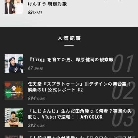
けんすう 特別対談
93
SHARE
人気記事
『17kg』を育てた男、塚原健司の観察眼
67
SHARE
任天堂『スプラトゥーン』UIデザインの舞台裏｜
娯楽のUI 公式レポート #2
994
SHARE
「にじさんじ」生んだ田角陸って何者？事業の失
敗も、VTuberで逆転！｜ANYCOLOR
282
SHARE