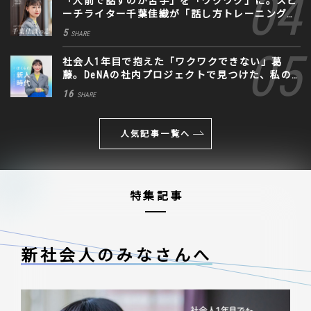
「人前で話すのが苦手」を「ワクワク」に。スピ
ーチライター千葉佳織が「話し方トレーニング」
に込めた思い
5
SHARE
社会人1年目で抱えた「ワクワクできない」葛
藤。DeNAの社内プロジェクトで見つけた、私の
生きる道
16
SHARE
人気記事一覧へ
特集記事
新社会人のみなさんへ