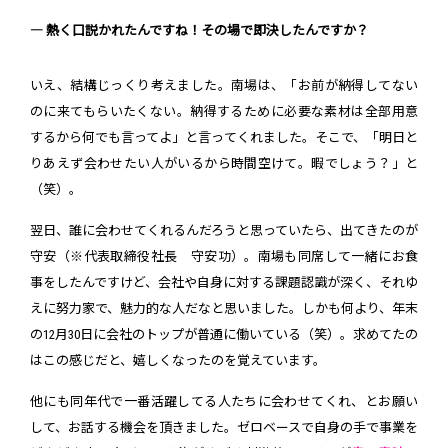
― 熱く口説かれたんですね！その場で即決したんですか？
いえ、結構じっくり考えました。南場は、「お前が納得してない
のに来てもらいたくない。納得するために必要な素材は全部用意
するから何でも言ってよ」と言ってくれました。そこで、「明日と
りあえず会わせたい人がいるから時間空けて。暇でしょう？」と
（笑）。
翌日、誰に会わせてくれるんだろうと思っていたら、出てきたのが
守安（※代表取締役社長 守安功）。南場も同席して一緒にお食
事をしたんですけど、会社や自身に対する課題認識が深く、それゆ
えに努力家で、魅力的な人だなと思いました。しかも何より、年末
の12月30日に会社のトップが普通に働いている（笑）。求めてたの
はこの感じだと、嬉しくなったのを覚えています。
他にも同年代で一番活躍してる人たちに会わせてくれ、とお願い
して、お話する機会を頂きました。ゼロベースで自身の手で事業を