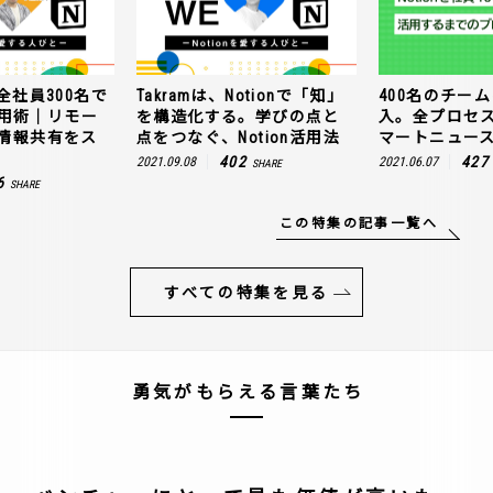
全社員300名で
Takramは、Notionで「知」
400名のチームに
n活用術｜リモー
を構造化する。学びの点と
入。全プロセ
情報共有をス
点をつなぐ、Notion活用法
マートニュー
402
427
2021.09.08
2021.06.07
SHARE
6
SHARE
この特集の記事一覧へ
すべての特集を見る
勇気がもらえる言葉たち