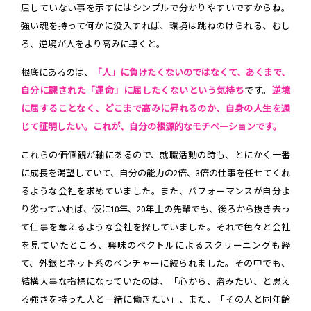
屈していない事を示すにはシンプルで分かりやすいですからね。
強い魂を持って何かに没入すれば、環境は跳ねのけられる、むし
ろ、逆境が人をより高みに導くと。
根底にあるのは、
「人」に負けたくないのではなくて、あくまで、
自分に課された「運命」に屈したくないという気持ち
です。
逆境
に屈することなく、どこまで高みに昇れるのか、自身の人生を通
じて証明したい。これが、自分の根源的なモチベーションです。
これらの価値観が軸にあるので、就職活動の時も、とにかく一番
に成長を渇望していて、自分の能力の2倍、3倍の仕事を任せてくれ
るような会社を求めていました。また、パフォーマンスが自分よ
り劣っていれば、仮に10年、20年上の先輩でも、後ろから抜き去っ
て仕事を奪えるような会社を探していました。それで色々と会社
を見ていたところ、興味のベクトルによるスクリーニングも経
て、外銀とネット系のベンチャーに絞られました。その中でも、
結構大事な指標になっていたのは、「心から、盗みたい、と思え
る強さを持った人と一緒に働きたい」、また、「その人と同年齢