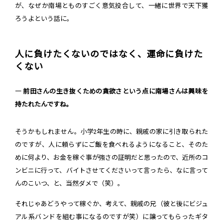
が、なぜか南場とものすごく意気投合して、一緒に世界で天下獲
ろうよという話に。
人に負けたくないのではなく、運命に負けた
くない
― 前田さんの生き抜くための貪欲さという点に南場さんは興味を
持たれたんですね。
そうかもしれません。小学2年生の時に、親戚の家に引き取られた
のですが、人に頼らずにご飯を食べれるようになること、そのた
めに何より、お金を稼ぐ事が強さの証明だと思ったので、近所のコ
ンビニに行って、バイトさせてくださいって言ったら、なに言って
んのこいつ、と、当然ダメで（笑）。
それじゃあどうやって稼ぐか、考えて、親戚の兄（彼と後にビジュ
アル系バンドを組む事になるのですが笑）に譲ってもらったギタ