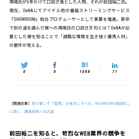
南場氏が5年かけて口説き落とした人物、それが前田裕二氏。
現在、DeNAにてアイドル他の番組ストリーミングサービス
『SHOWROOM』総合プロデューサーとして事業を推進。新卒
で別の道を選んだ彼への南場氏の口説き文句とは？DeNAが必
要とした彼を知ることで「過酷な環境を生き抜く優秀人材」
の要件が見える。
0
0
1088
71
［関連記事］
怠け者こそ「習慣」を味方にすべき。SHOWROOM 前田裕二
に訊く、爆速成長への近道
前田裕二を知ると、苛烈なWEB業界の競争を