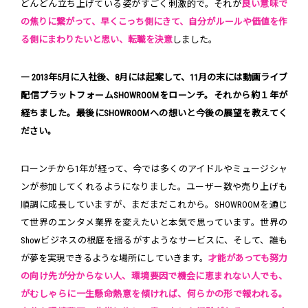
どんどん立ち上げている姿がすごく刺激的で。それが
良い意味で
の焦りに繋がって、早くこっち側にきて、自分がルールや価値を作
る側にまわりたいと思い、転職を決意
しました。
― 2013年5月に入社後、8月には起案して、11月の末には動画ライブ
配信プラットフォームSHOWROOMをローンチ。それから約１年が
経ちました。最後にSHOWROOMへの想いと今後の展望を教えてく
ださい。
ローンチから1年が経って、今では多くのアイドルやミュージシャ
ンが参加してくれるようになりました。ユーザー数や売り上げも
順調に成長していますが、まだまだこれから。SHOWROOMを通じ
て世界のエンタメ業界を変えたいと本気で思っています。世界の
Showビジネスの根底を揺るがすようなサービスに、そして、誰も
が夢を実現できるような場所にしていきます。
才能があっても努力
の向け先が分からない人、環境要因で機会に恵まれない人でも、
がむしゃらに一生懸命熱意を傾ければ、何らかの形で報われる。