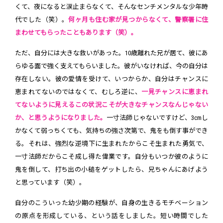
くて、夜になると涙止まらなくて、そんなセンチメンタルな少年時
代でした（笑）。
何ヶ月も住む家が見つからなくて、警察署に住
まわせてもらったこともあります（笑）。
ただ、自分には大きな救いがあった。10歳離れた兄が居て、彼にあ
らゆる面で強く支えてもらいました。彼がいなければ、今の自分は
存在しない。彼の愛情を受けて、いつからか、自分はチャンスに
恵まれてないのではなくて、むしろ逆に、
一見チャンスに恵まれ
てないように見えるこの状況こそが大きなチャンスなんじゃない
か、と思うようになりました。
一寸法師じゃないですけど、3cmし
かなくて弱っちくても、気持ちの強さ次第で、鬼をも倒す事ができ
る。それは、強烈な逆境下に生まれたからこそ生まれた勇気で、
一寸法師だからこそ成し得た偉業です。自分もいつか彼のように
鬼を倒して、打ち出の小槌をゲットしたら、兄ちゃんにあげよう
と思っています（笑）。
自分のこういった幼少期の経験が、自身の生きるモチベーション
の原点を形成している、という話をしました。短い時間でした