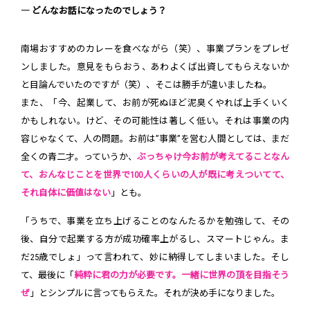
― どんなお話になったのでしょう？
南場おすすめのカレーを食べながら（笑）、事業プランをプレゼ
ンしました。意見をもらおう、あわよくば出資してもらえないか
と目論んでいたのですが（笑）、そこは勝手が違いましたね。
また、「今、起業して、お前が死ぬほど泥臭くやれば上手くいく
かもしれない。けど、その可能性は著しく低い。それは事業の内
容じゃなくて、人の問題。お前は”事業”を営む人間としては、まだ
全くの青二才。っていうか、
ぶっちゃけ今お前が考えてることなん
て、おんなじことを世界で100人くらいの人が既に考えついてて、
それ自体に価値はない
」とも。
「うちで、事業を立ち上げることのなんたるかを勉強して、その
後、自分で起業する方が成功確率上がるし、スマートじゃん。ま
だ25歳でしょ」って言われて、妙に納得してしまいました。そし
て、最後に「
純粋に君の力が必要です。一緒に世界の頂を目指そう
ぜ
」とシンプルに言ってもらえた。それが決め手になりました。