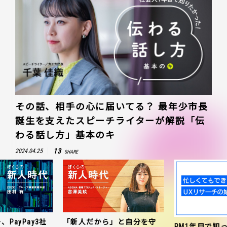
その話、相手の心に届いてる？ 最年少市長
誕生を支えたスピーチライターが解説「伝
わる話し方」基本のキ
13
2024.04.25
SHARE
、PayPay3社
「新人だから」と自分を守
PM1年目で知