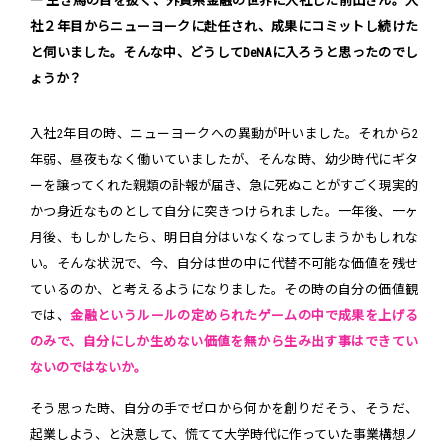
― 生き馬の目を抜く、外資系金融の世界に入社した前田さん。入
社２年目からニューヨークに赴任され、成果にコミットし続けた
と伺いました。そんな中、どうしてDeNAに入ろうと思ったのでし
ょうか？
入社2年目の時、ニューヨークへの異動が叶いました。それから2
年弱、昼夜もなく働いていましたが、そんな時、幼少時代にギタ
ーを譲ってくれた親類の訃報が届き、急に死ぬことがすごく現実的
かつ身近なものとして自分に突きつけられました。一年後、一ヶ
月後、もしかしたら、明日自分はいなくなってしまうかもしれな
い。そんな状況で、今、自分は世の中に代替不可能な価値を残せ
ているのか、と考えるようになりました。その時の自分の価値観
では、
金融というルールの定められたゲームの中で成果を上げる
のみで、自分にしか生めない価値を無から生み出す事はできてい
ないのではないか。
そう思った時、自分の手でゼロから何かを創りだそう、そうだ、
起業しよう、と決意して、慌てて大学時代に作っていた事業構想ノ