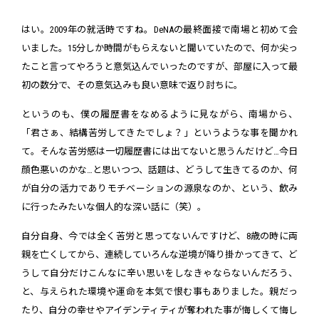
はい。2009年の就活時ですね。DeNAの最終面接で南場と初めて会
いました。15分しか時間がもらえないと聞いていたので、何か尖っ
たこと言ってやろうと意気込んでいったのですが、部屋に入って最
初の数分で、その意気込みも良い意味で返り討ちに。
というのも、僕の履歴書をなめるように見ながら、南場から、
「君さぁ、結構苦労してきたでしょ？」というような事を聞かれ
て。そんな苦労感は一切履歴書には出てないと思うんだけど…今日
顔色悪いのかな…と思いつつ、話題は、どうして生きてるのか、何
が自分の活力でありモチベーションの源泉なのか、という、飲み
に行ったみたいな個人的な深い話に（笑）。
自分自身、今では全く苦労と思ってないんですけど、8歳の時に両
親を亡くしてから、連続していろんな逆境が降り掛かってきて、ど
うして自分だけこんなに辛い思いをしなきゃならないんだろう、
と、与えられた環境や運命を本気で恨む事もありました。親だっ
たり、自分の幸せやアイデンティティが奪われた事が悔しくて悔し