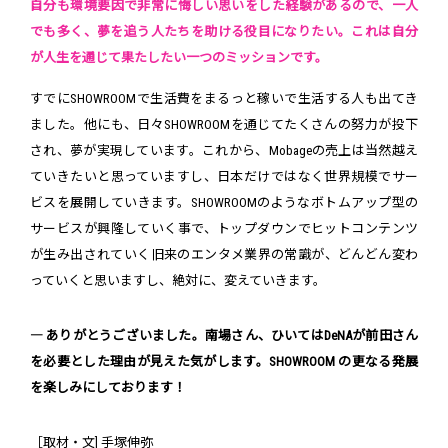
自分も環境要因で非常に悔しい思いをした経験があるので、一人
でも多く、夢を追う人たちを助ける役目になりたい。これは自分
が人生を通じて果たしたい一つのミッションです。
すでにSHOWROOMで生活費をまるっと稼いで生活する人も出てき
ました。他にも、日々SHOWROOMを通じてたくさんの努力が投下
され、夢が実現しています。これから、Mobageの売上は当然越え
ていきたいと思っていますし、日本だけではなく世界規模でサー
ビスを展開していきます。SHOWROOMのようなボトムアップ型の
サービスが興隆していく事で、トップダウンでヒットコンテンツ
が生み出されていく旧来のエンタメ業界の常識が、どんどん変わ
っていくと思いますし、絶対に、変えていきます。
― ありがとうございました。南場さん、ひいてはDeNAが前田さん
を必要とした理由が見えた気がします。SHOWROOM の更なる発展
を楽しみにしております！
［取材・文] 手塚伸弥