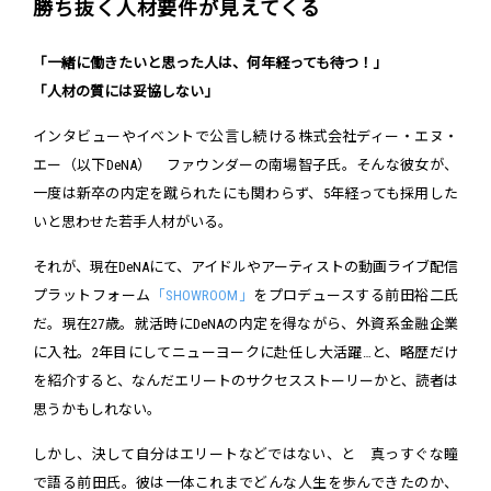
勝ち抜く人材要件が見えてくる
「一緒に働きたいと思った人は、何年経っても待つ！」
「人材の質には妥協しない」
インタビューやイベントで公言し続ける株式会社ディー・エヌ・
エー（以下DeNA） ファウンダーの南場智子氏。そんな彼女が、
一度は新卒の内定を蹴られたにも関わらず、5年経っても採用した
いと思わせた若手人材がいる。
それが、現在DeNAにて、アイドルやアーティストの動画ライブ配信
プラットフォーム
「SHOWROOM」
をプロデュースする前田裕二氏
だ。現在27歳。就活時にDeNAの内定を得ながら、外資系金融企業
に入社。2年目にしてニューヨークに赴任し大活躍…と、略歴だけ
を紹介すると、なんだエリートのサクセスストーリーかと、読者は
思うかもしれない。
しかし、決して自分はエリートなどではない、と 真っすぐな瞳
で語る前田氏。彼は一体これまでどんな人生を歩んできたのか、