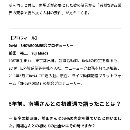
話を伺うと共に、南場氏が必要とした彼の証言から「苛烈なWEB業
界の競争で勝ち抜く人材の要件」が見えてくる。
【プロフィール】
DeNA SHOWROOM総合プロデューサー
前田 裕二 Yuji Maeda
1987年生まれ、東京都出身。就職活動時、DeNAの内定を得るも、
2010年に外資系証券会社へ入社。ニューヨーク勤務を経て退職後、
2013年5月にDeNAに中途入社。現在、ライブ動画配信プラットフォ
ーム「SHOWROOM」の総合プロデューサー。
5年前。南場さんとの初遭遇で語ったことは？
― 新卒の就活時、前田さんはDeNAの内定を得ていたと伺いまし
た。南場さんとの初めての出会いはその時ですか？