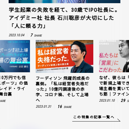
学生起業の失敗を経て、30歳でIPO社長に。
アイデミー社 社長 石川聡彦が大切にした
「人に頼る力」
7
2023.10.04
SHARE
10万円でも信
なぜ、彼らは
フーディソン 飛躍的成長の
スポーツ」の価
で新規上場で
裏側。「私は経営者失格だ
レイド・ライ
場主義を貫い
った」10億円調達後の赤
舞台裏
ち筋｜ファイン
字、コロナ禍、そして上場
へ
29
2023.01.10
HARE
S
16
2023.01.31
SHARE
この特集の記事一覧へ