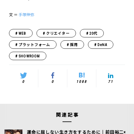
文 ＝
手塚伸弥
WEB
クリエイター
20代
プラットフォーム
採用
DeNA
SHOWROOM
0
0
1088
71
関連記事
運命に屈しない生き方をするために｜前田裕二×