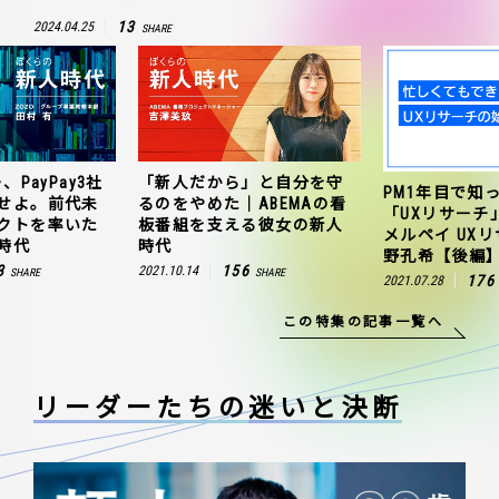
13
2024.04.25
SHARE
、PayPay3社
「新人だから」と自分を守
PM1年目で知
せよ。前代未
るのをやめた｜ABEMAの看
「UXリサーチ
クトを率いた
板番組を支える彼女の新人
メルペイ UX
時代
時代
野孔希【後編
3
156
2021.10.14
SHARE
SHARE
176
2021.07.28
この特集の記事一覧へ
リーダーたちの
迷いと決断