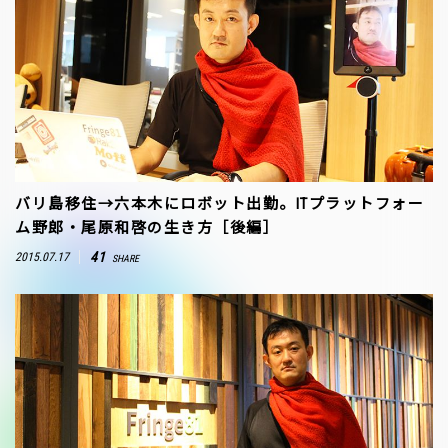
バリ島移住→六本木にロボット出勤。ITプラットフォー
ム野郎・尾原和啓の生き方［後編］
41
2015.07.17
SHARE