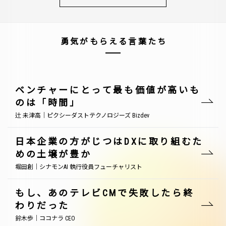
勇気がもらえる言葉たち
ベンチャーにとって最も価値が高いも
のは「時間」
辻 未津高｜ピクシーダストテクノロジーズ Bizdev
日本企業の方がじつはDXに取り組むた
めの土壌が豊か
堀田創｜シナモンAI 執行役員フューチャリスト
もし、あのテレビCMで失敗したら終
わりだった
鈴木歩｜ココナラ CEO