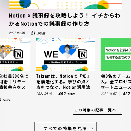
Notion × 議事録を攻略しよう！ イチからわ
かるNotionでの議事録の作り方
21
2022.09.30
SHARE
全社員300名で
Takramは、Notionで「知」
400名のチームに
n活用術｜リモー
を構造化する。学びの点と
入。全プロセ
情報共有をス
点をつなぐ、Notion活用法
マートニュー
402
427
2021.09.08
2021.06.07
SHARE
6
SHARE
この特集の記事一覧へ
すべての特集を見る