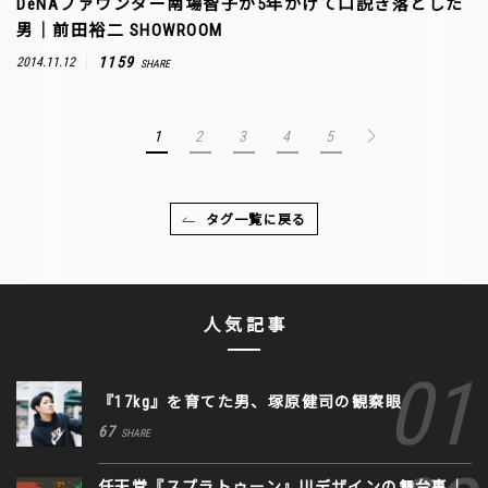
DeNAファウンダー南場智子が5年かけて口説き落とした
男｜前田裕二 SHOWROOM
1159
2014.11.12
SHARE
1
2
3
4
5
タグ一覧に戻る
人気記事
『17kg』を育てた男、塚原健司の観察眼
67
SHARE
任天堂『スプラトゥーン』UIデザインの舞台裏｜