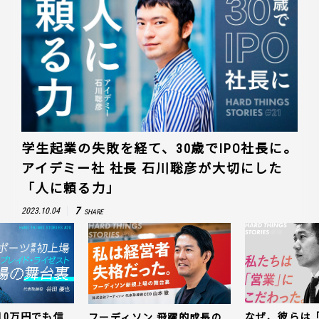
学生起業の失敗を経て、30歳でIPO社長に。
アイデミー社 社長 石川聡彦が大切にした
「人に頼る力」
7
2023.10.04
SHARE
10万円でも信
なぜ、彼らは
フーディソン 飛躍的成長の