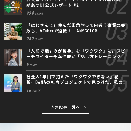
娯楽のUI 公式レポート #2
994
SHARE
「にじさんじ」生んだ田角陸って何者？事業の失
敗も、VTuberで逆転！｜ANYCOLOR
282
SHARE
「人前で話すのが苦手」を「ワクワク」に。スピ
ーチライター千葉佳織が「話し方トレーニング」
に込めた思い
5
SHARE
社会人1年目で抱えた「ワクワクできない」葛
藤。DeNAの社内プロジェクトで見つけた、私の
生きる道
16
SHARE
人気記事一覧へ