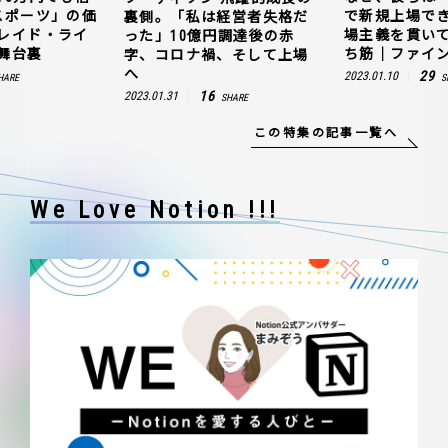
スポーツ」の価
で新規上場で
裏側。「私は経営者失格だ
レイド・ライ
場主義を貫い
った」10億円調達後の赤
舞台裏
ち筋｜ファイン
字、コロナ禍、そして上場
へ
29
2023.01.10
HARE
S
16
2023.01.31
SHARE
この特集の記事一覧へ
We Love Notion !!!