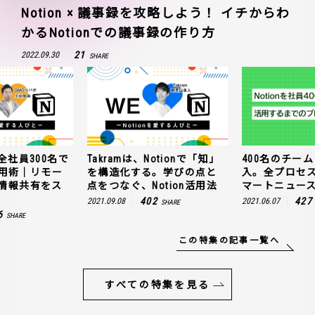
Notion × 議事録を攻略しよう！ イチからわ
かるNotionでの議事録の作り方
21
2022.09.30
SHARE
全社員300名で
Takramは、Notionで「知」
400名のチームに
n活用術｜リモー
を構造化する。学びの点と
入。全プロセ
情報共有をス
点をつなぐ、Notion活用法
マートニュー
402
427
2021.09.08
2021.06.07
SHARE
6
SHARE
この特集の記事一覧へ
すべての特集を見る