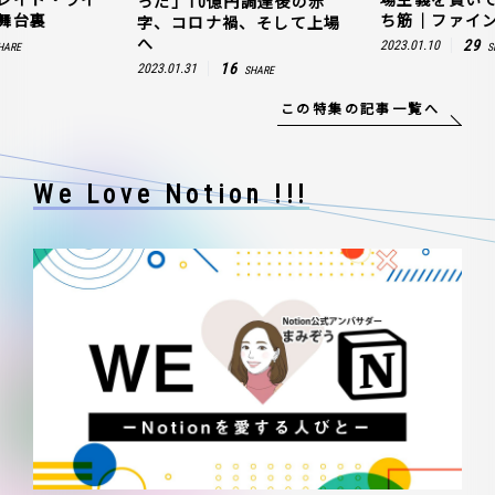
った」10億円調達後の赤
舞台裏
ち筋｜ファイン
字、コロナ禍、そして上場
へ
29
2023.01.10
HARE
S
16
2023.01.31
SHARE
この特集の記事一覧へ
We Love Notion !!!