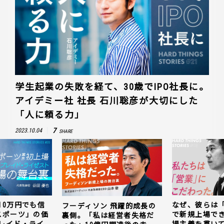
学生起業の失敗を経て、30歳でIPO社長に。
アイデミー社 社長 石川聡彦が大切にした
「人に頼る力」
7
2023.10.04
SHARE
10万円でも信
なぜ、彼らは
フーディソン 飛躍的成長の
スポーツ」の価
で新規上場で
裏側。「私は経営者失格だ
レイド・ライ
場主義を貫い