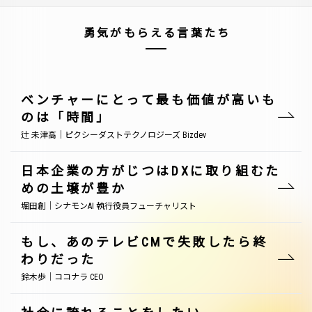
勇気がもらえる言葉たち
ベンチャーにとって最も価値が高いも
のは「時間」
辻 未津高｜ピクシーダストテクノロジーズ Bizdev
日本企業の方がじつはDXに取り組むた
めの土壌が豊か
堀田創｜シナモンAI 執行役員フューチャリスト
もし、あのテレビCMで失敗したら終
わりだった
鈴木歩｜ココナラ CEO