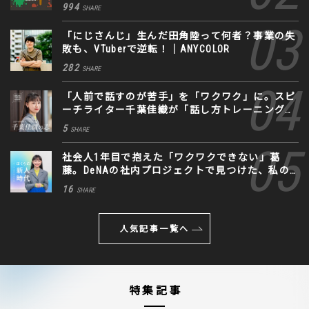
994
SHARE
「にじさんじ」生んだ田角陸って何者？事業の失
敗も、VTuberで逆転！｜ANYCOLOR
282
SHARE
「人前で話すのが苦手」を「ワクワク」に。スピ
ーチライター千葉佳織が「話し方トレーニング」
に込めた思い
5
SHARE
社会人1年目で抱えた「ワクワクできない」葛
藤。DeNAの社内プロジェクトで見つけた、私の
生きる道
16
SHARE
人気記事一覧へ
特集記事