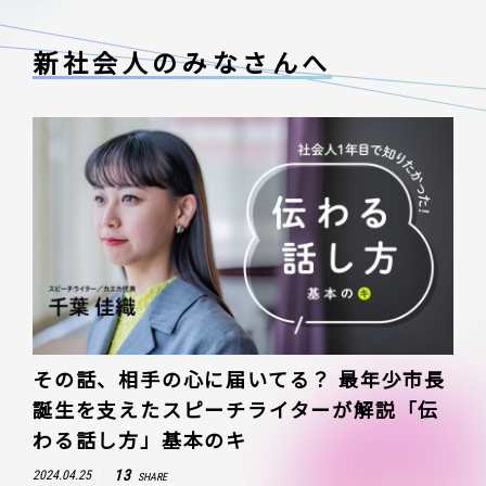
新社会人のみなさんへ
その話、相手の心に届いてる？ 最年少市長
誕生を支えたスピーチライターが解説「伝
わる話し方」基本のキ
13
2024.04.25
SHARE