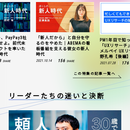
、PayPay3社
「新人だから」と自分を守
PM1年目で知
せよ。前代未
るのをやめた｜ABEMAの看
「UXリサーチ
クトを率いた
板番組を支える彼女の新人
メルペイ UX
時代
時代
野孔希【後編
3
156
2021.10.14
SHARE
SHARE
176
2021.07.28
この特集の記事一覧へ
リーダーたちの
迷いと決断