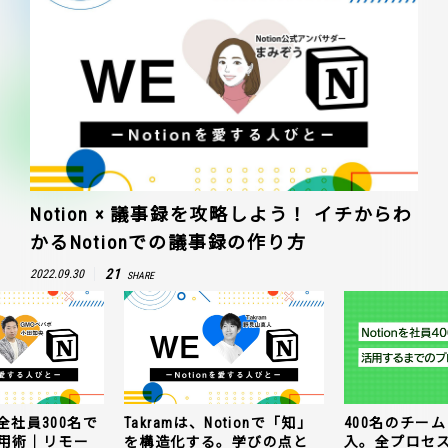
Notion × 議事録を攻略しよう！ イチからわ
かるNotionでの議事録の作り方
21
2022.09.30
SHARE
全社員300名で
Takramは、Notionで「知」
400名のチームに
n活用術｜リモー
を構造化する。学びの点と
入。全プロセ