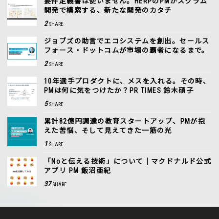
要件定義書は使いません。HERPのPMがスクラム
開発で模索する、新たな開発のカタチ
2
SHARE
ジョブズの助言でエコシステムを創出。セールス
フォース・ドットコムが市場の覇者になるまで。
2
SHARE
10年選手プロダクトに、メスを入れる。その時、
PMは何に気をつけたか？PR TIMES 鈴木碩子
5
SHARE
累計82億円調達の教育スタートアップ、PMが抱
えた苦悩、そして見えてきた一筋の光
1
SHARE
「Noと伝える技術」について｜マクドナルド公式
アプリ PM 飯沼亜紀
37
SHARE