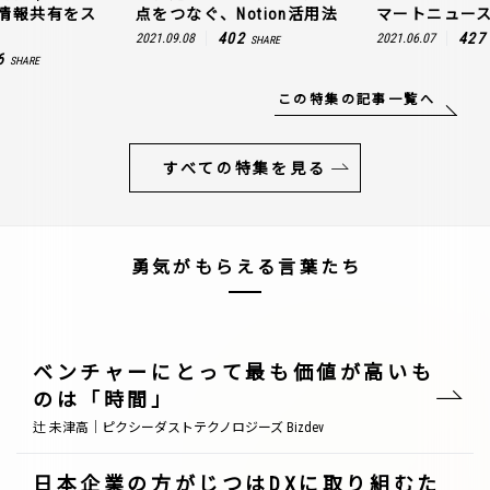
情報共有をス
点をつなぐ、Notion活用法
マートニュー
402
427
2021.09.08
2021.06.07
SHARE
6
SHARE
この特集の記事一覧へ
すべての特集を見る
勇気がもらえる言葉たち
ベンチャーにとって最も価値が高いも
のは「時間」
辻 未津高｜ピクシーダストテクノロジーズ Bizdev
日本企業の方がじつはDXに取り組むた