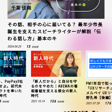
その話、相手の心に届いてる？ 最年少市長
誕生を支えたスピーチライターが解説「伝
わる話し方」基本のキ
13
2024.04.25
SHARE
、PayPay3社
「新人だから」と自分を守
PM1年目で知
せよ。前代未
るのをやめた｜ABEMAの看
「UXリサーチ
クトを率いた
板番組を支える彼女の新人
メルペイ UX
時代
時代
野孔希【後編
3
156
2021.10.14
SHARE
SHARE
176
2021.07.28