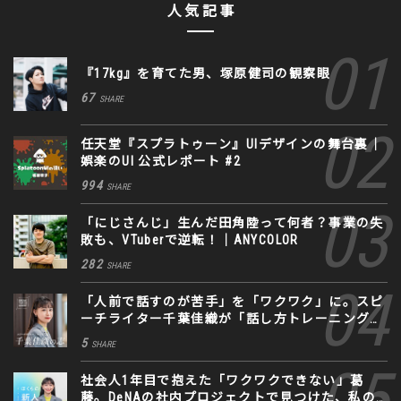
人気記事
『17kg』を育てた男、塚原健司の観察眼
67
SHARE
任天堂『スプラトゥーン』UIデザインの舞台裏｜
娯楽のUI 公式レポート #2
994
SHARE
「にじさんじ」生んだ田角陸って何者？事業の失
敗も、VTuberで逆転！｜ANYCOLOR
282
SHARE
「人前で話すのが苦手」を「ワクワク」に。スピ
ーチライター千葉佳織が「話し方トレーニング」
に込めた思い
5
SHARE
社会人1年目で抱えた「ワクワクできない」葛
藤。DeNAの社内プロジェクトで見つけた、私の