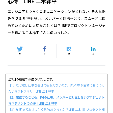
心得｜LINE 二木祥平
エンジニアとうまくコミュニケーションがとれない...そんな悩
みを抱えるPMも多い。メンバーと連携をとり、スムーズに進
めていくために大切なこととは？LINEでプロダクトマネージャ
ーを務める二木祥平さんに伺いました。
0
0
3
0
全3回の連載でお送りいたします。
［1］なぜ君は仕事を任せてもらえないのか。新米PMが最初に身につけ
たいマストスキル｜LINE 二木祥平
［2］雑談することも、PMの仕事。メンバーと対立しないプロジェクト
マネジメントの心得｜LINE 二木祥平
［3］納期ってムリに引く意味ありますか？LINE 二木 流 プロダクト開