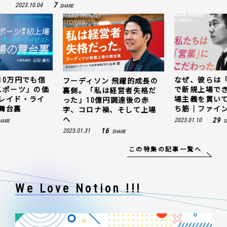
7
2023.10.04
SHARE
10万円でも信
なぜ、彼らは
フーディソン 飛躍的成長の
スポーツ」の価
で新規上場で
裏側。「私は経営者失格だ
レイド・ライ
場主義を貫い
った」10億円調達後の赤
舞台裏
ち筋｜ファイン
字、コロナ禍、そして上場
へ
29
2023.01.10
HARE
S
16
2023.01.31
SHARE
この特集の記事一覧へ
We Love Notion !!!