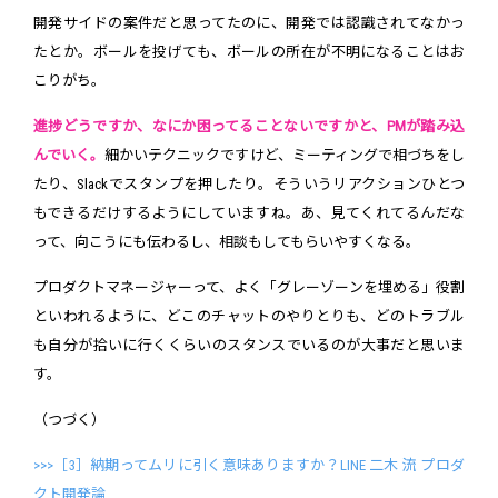
開発サイドの案件だと思ってたのに、開発では認識されてなかっ
たとか。ボールを投げても、ボールの所在が不明になることはお
こりがち。
進捗どうですか、なにか困ってることないですかと、PMが踏み込
んでいく。
細かいテクニックですけど、ミーティングで相づちをし
たり、Slackでスタンプを押したり。そういうリアクションひとつ
もできるだけするようにしていますね。あ、見てくれてるんだな
って、向こうにも伝わるし、相談もしてもらいやすくなる。
プロダクトマネージャーって、よく「グレーゾーンを埋める」役割
といわれるように、どこのチャットのやりとりも、どのトラブル
も自分が拾いに行くくらいのスタンスでいるのが大事だと思いま
す。
（つづく）
>>>［3］納期ってムリに引く意味ありますか？LINE 二木 流 プロダ
クト開発論