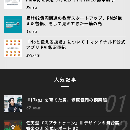
5
SHARE
累計82億円調達の教育スタートアップ、PMが抱
えた苦悩、そして見えてきた一筋の光
1
SHARE
「Noと伝える技術」について｜マクドナルド公式
アプリ PM 飯沼亜紀
37
SHARE
人気記事
『17kg』を育てた男、塚原健司の観察眼
67
SHARE
任天堂『スプラトゥーン』UIデザインの舞台裏｜
娯楽のUI 公式レポート #2