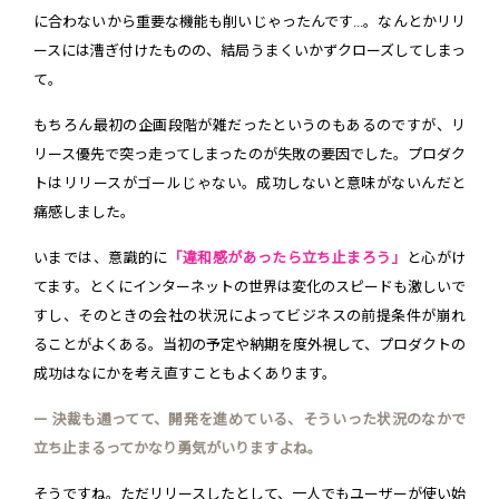
に合わないから重要な機能も削いじゃったんです...。なんとかリリ
ースには漕ぎ付けたものの、結局うまくいかずクローズしてしまっ
て。
もちろん最初の企画段階が雑だったというのもあるのですが、リ
リース優先で突っ走ってしまったのが失敗の要因でした。プロダク
トはリリースがゴールじゃない。成功しないと意味がないんだと
痛感しました。
いまでは、意識的に
「違和感があったら立ち止まろう」
と心がけ
てます。とくにインターネットの世界は変化のスピードも激しいで
すし、そのときの会社の状況によってビジネスの前提条件が崩れ
ることがよくある。当初の予定や納期を度外視して、プロダクトの
成功はなにかを考え直すこともよくあります。
ー 決裁も通ってて、開発を進めている、そういった状況のなかで
立ち止まるってかなり勇気がいりますよね。
そうですね。ただリリースしたとして、一人でもユーザーが使い始