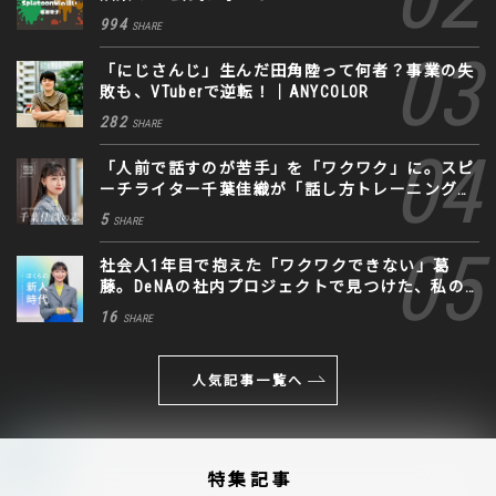
994
SHARE
「にじさんじ」生んだ田角陸って何者？事業の失
敗も、VTuberで逆転！｜ANYCOLOR
282
SHARE
「人前で話すのが苦手」を「ワクワク」に。スピ
ーチライター千葉佳織が「話し方トレーニング」
に込めた思い
5
SHARE
社会人1年目で抱えた「ワクワクできない」葛
藤。DeNAの社内プロジェクトで見つけた、私の
生きる道
16
SHARE
人気記事一覧へ
特集記事