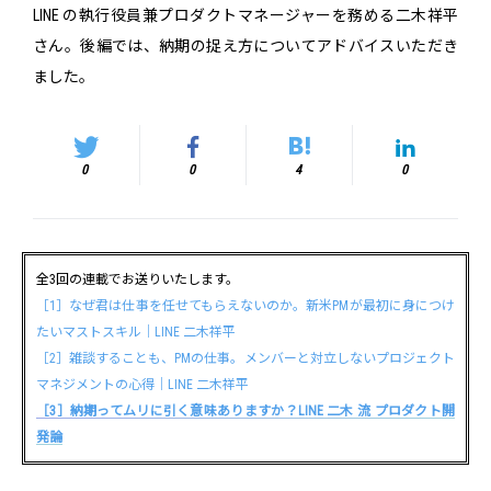
LINE の執行役員兼プロダクトマネージャーを務める二木祥平
さん。後編では、納期の捉え方についてアドバイスいただき
ました。
0
0
4
0
全3回の連載でお送りいたします。
［1］なぜ君は仕事を任せてもらえないのか。新米PMが最初に身につけ
たいマストスキル｜LINE 二木祥平
［2］雑談することも、PMの仕事。メンバーと対立しないプロジェクト
マネジメントの心得｜LINE 二木祥平
［3］納期ってムリに引く意味ありますか？LINE 二木 流 プロダクト開
発論