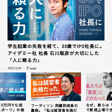
学生起業の失敗を経て、30歳でIPO社長に。
アイデミー社 社長 石川聡彦が大切にした
「人に頼る力」
7
2023.10.04
SHARE
10万円でも信
なぜ、彼らは
フーディソン 飛躍的成長の
スポーツ」の価
で新規上場で
裏側。「私は経営者失格だ