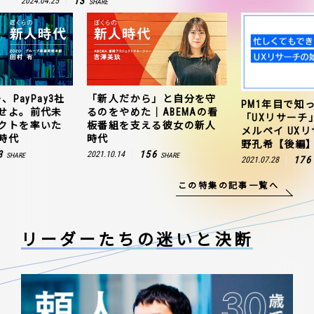
13
2024.04.25
SHARE
、PayPay3社
「新人だから」と自分を守
PM1年目で知
せよ。前代未
るのをやめた｜ABEMAの看
「UXリサーチ
クトを率いた
板番組を支える彼女の新人
メルペイ UX
時代
時代
野孔希【後編
3
156
2021.10.14
SHARE
SHARE
176
2021.07.28
この特集の記事一覧へ
リーダーたちの
迷いと決断