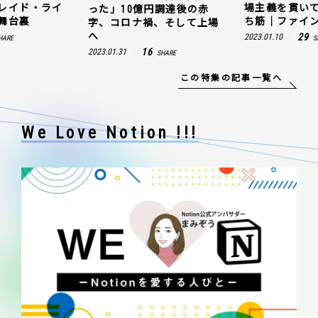
レイド・ライ
場主義を貫い
った」10億円調達後の赤
舞台裏
ち筋｜ファイン
字、コロナ禍、そして上場
へ
29
2023.01.10
HARE
S
16
2023.01.31
SHARE
この特集の記事一覧へ
We Love Notion !!!