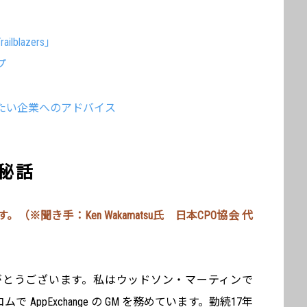
blazers」
プ
たい企業へのアドバイス
生秘話
※聞き手：Ken Wakamatsu氏 日本CPO協会 代
がとうございます。私はウッドソン・マーティンで
AppExchange の GM を務めています。勤続17年