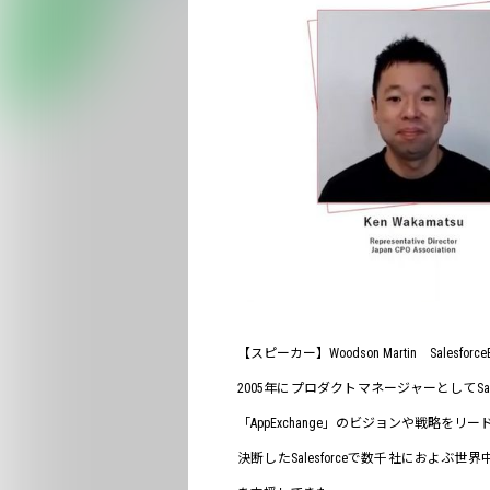
【スピーカー】Woodson Martin SalesforceEVP
2005年にプロダクトマネージャーとしてSa
「AppExchange」のビジョンや戦略を
決断したSalesforceで数千社におよぶ世界中