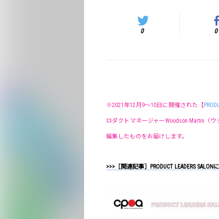
0
0
※2021年12月9～10日に開催された【
PRODU
ロダクトマネージャーWoodson Mar
編集したものをお届けします。
>>>［関連記事］PRODUCT LEADERS SA