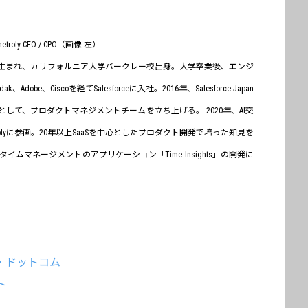
oly CEO / CPO（画像 左）
⽣まれ、カリフォルニア⼤学バークレー校出⾝。⼤学卒業後、エンジ
dobe、Ciscoを経てSalesforceに⼊社。2016年、Salesforce Japan
して、プロダクトマネジメントチームを⽴ち上げる。 2020年、AI交
olyに参画。20年以上SaaSを中⼼としたプロダクト開発で培った知⾒を
ムマネージメントのアプリケーション「Time Insights」の開発に
・ドットコム
ト