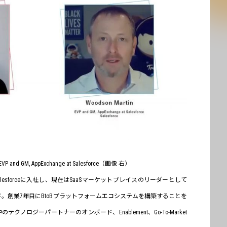
 and GM, AppExchange at Salesforce（画像 右）
lesforceに入社し、現在はSaaSマーケットプレイスのリーダーとして
リード。創業7年目にBtoBプラットフォームエコシステムを構築することを
のテクノロジーパートナーのオンボード、Enablement、Go-To-Market