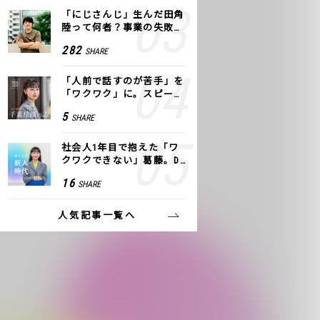
「にじさんじ」生んだ田角
陸って何者？事業の失敗
も、VTuberで逆転！｜ANY
282
SHARE
COLOR
「人前で話すのが苦手」を
「ワクワク」に。スピーチ
ライター千葉佳織が「話し
5
SHARE
方トレーニング」に込めた
思い
社会人1年目で抱えた「ワ
クワクできない」葛藤。De
NAの社内プロジェクトで見
16
SHARE
つけた、私の生きる道
人気記事一覧へ