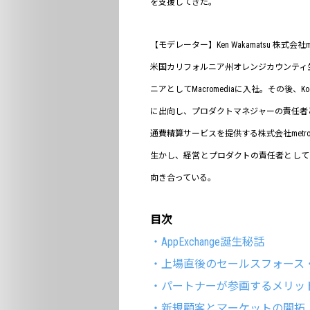
を支援してきた。
【モデレーター】Ken Wakamatsu 株式会社metr
⽶国カリフォルニア州オレンジカウンティ
ニアとしてMacromediaに⼊社。その後、Kodak、A
に出向し、プロダクトマネジャーの責任者と
通費精算サービスを提供する株式会社metr
⽣かし、経営とプロダクトの責任者としてタイ
向き合っている。
目次
・AppExchange誕生秘話
・上場直後のセールスフォース
・パートナーが参画するメリッ
・新規顧客とマーケットの開拓