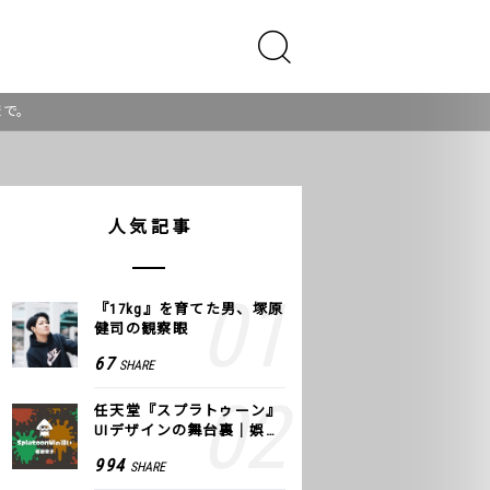
まで。
人気記事
『17kg』を育てた男、塚原
健司の観察眼
67
SHARE
任天堂『スプラトゥーン』
UIデザインの舞台裏｜娯楽
のUI 公式レポート #2
994
SHARE