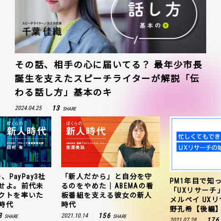
その話、相手の心に届いてる？ 最年少市長
誕生を支えたスピーチライターが解説「伝
わる話し方」基本のキ
13
2024.04.25
SHARE
、PayPay3社
「新人だから」と自分を守
PM1年目で知
せよ。前代未
るのをやめた｜ABEMAの看
「UXリサーチ
クトを率いた
板番組を支える彼女の新人
メルペイ UX
時代
時代
野孔希【後編
3
156
2021.10.14
SHARE
SHARE
176
2021.07.28