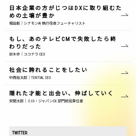
日本企業の方がじつはDXに取り組むた
めの土壌が豊か
堀田創｜シナモンAI 執行役員フューチャリスト
もし、あのテレビCMで失敗したら終
わりだった
鈴木歩｜ココナラ CEO
社会に誇れることをしたい
中西裕太郎｜TENTIAL CEO
隠れた才能と出会い、伸ばしていく
安間太郎｜ミロ・ジャパンCX 部門統括責任者
TWITTER