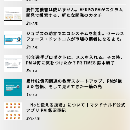
要件定義書は使いません。HERPのPMがスクラム
開発で模索する、新たな開発のカタチ
2
SHARE
ジョブズの助言でエコシステムを創出。セールス
フォース・ドットコムが市場の覇者になるまで。
2
SHARE
10年選手プロダクトに、メスを入れる。その時、
PMは何に気をつけたか？PR TIMES 鈴木碩子
5
SHARE
累計82億円調達の教育スタートアップ、PMが抱
えた苦悩、そして見えてきた一筋の光
1
SHARE
「Noと伝える技術」について｜マクドナルド公式
アプリ PM 飯沼亜紀
37
SHARE