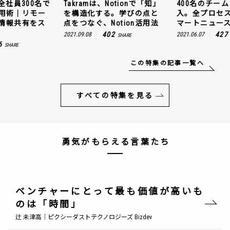
全社員300名で
Takramは、Notionで「知」
400名のチームに
n活用術｜リモー
を構造化する。学びの点と
入。全プロセ
情報共有をス
点をつなぐ、Notion活用法
マートニュー
402
427
2021.09.08
2021.06.07
SHARE
6
SHARE
この特集の記事一覧へ
すべての特集を見る
勇気がもらえる言葉たち
ベンチャーにとって最も価値が高いも
のは「時間」
辻 未津高｜ピクシーダストテクノロジーズ Bizdev