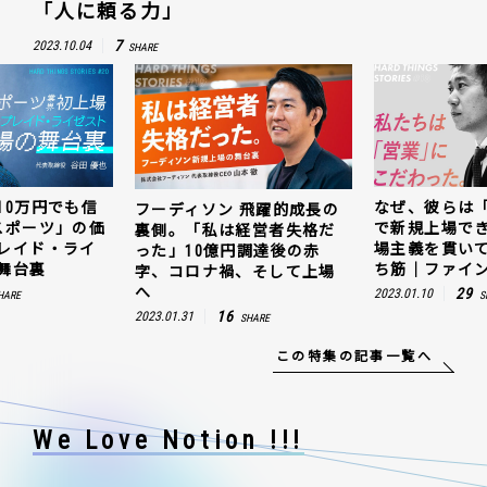
「人に頼る力」
7
2023.10.04
SHARE
10万円でも信
なぜ、彼らは
フーディソン 飛躍的成長の
スポーツ」の価
で新規上場で
裏側。「私は経営者失格だ
レイド・ライ
場主義を貫い
った」10億円調達後の赤
舞台裏
ち筋｜ファイン
字、コロナ禍、そして上場
へ
29
2023.01.10
HARE
S
16
2023.01.31
SHARE
この特集の記事一覧へ
We Love Notion !!!