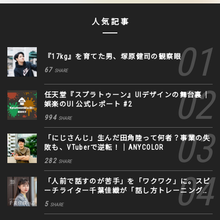
人気記事
『17kg』を育てた男、塚原健司の観察眼
67
SHARE
任天堂『スプラトゥーン』UIデザインの舞台裏｜
娯楽のUI 公式レポート #2
994
SHARE
「にじさんじ」生んだ田角陸って何者？事業の失
敗も、VTuberで逆転！｜ANYCOLOR
282
SHARE
「人前で話すのが苦手」を「ワクワク」に。スピ
ーチライター千葉佳織が「話し方トレーニング」
に込めた思い
5
SHARE