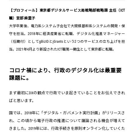
【プロフィール】東京都デジタルサービス局戦略部戦略課 主任（ICT
職）宮部 麻里子
大学卒業後、電力系システム子会社で大規模基幹系システムの開発・保
守を担当。2018年に経済産業省に転職、デジタル化推進マネージャー
（任期付）としてgBizIDとjGrantsという2つのサービスの立ち上げを担
当。2021年4月より新設されたICT職第一期生として東京都に転職。
コロナ禍により、行政のデジタル化は最重要
課題に。
まず最初にDXの観点で行政でいま起きていることをお伝えできれ
ばと思います。
国では、2018年に「デジタル・ガバメント実行計画」がリリースさ
れ、この頃から電子行政の推進について議論される機会が増えて
きました。2019年には、行政手続きを原則オンライン化していくた