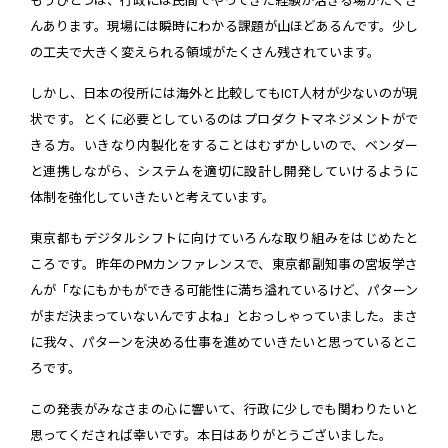
もうひとつは、行政には民間でやってきた経験が活きる場がたくさ
んあります。現場には瞬時にわかる課題が山ほどあるんです。少し
の工夫で大きく変えられる領域がたくさん残されています。
しかし、日本の役所には海外と比較してもICT人材が少ないのが現
状です。とくに必要としているのはプロダクトマネジメントがで
きる方。いきなり内製化をすることはむずかしいので、ベンダー
と連携しながら、システムを適切に設計し開発していけるように
体制を強化していきたいと考えています。
東京都もデジタルシフトに向けていろんな取り組みをはじめたと
ころです。昨年のPMカンファレンスで、東京都副知事の宮坂学さ
んが「なにもかもができる可能性に満ち溢れているけど、パターン
がまだ決まっていないんですよね」とおっしゃっていました。まさ
に我々、パターンを決める仕事を進めていきたいと思っているとこ
ろです。
この発表がみなさまの心に響いて、行政に少しでも関わりたいと
思ってくだされば幸いです。本日はありがとうございました。