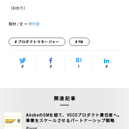
（おわり）
取材 / 文 ＝
野村愛
プロダクトマネージャー
PM
0
0
1
0
関連記事
AdobeのGMを経て、VSCOプロダクト責任者へ。
事業をスケールさせるパートナーシップ戦略
0
SHARE