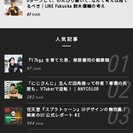
Uターンして、のんびり働いて…なんて考えは捨て
るべき｜LINE Fukuoka 鈴木優輔の考え
61
SHARE
人気記事
『17kg』を育てた男、塚原健司の観察眼
67
SHARE
「にじさんじ」生んだ田角陸って何者？事業の失
敗も、VTuberで逆転！｜ANYCOLOR
282
SHARE
任天堂『スプラトゥーン』UIデザインの舞台裏｜
娯楽のUI 公式レポート #2
994
SHARE