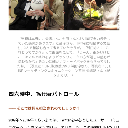
「当時は本当に、矢嶋さん、舛田さんと3人4脚で全力疾走し
ていた感覚があります」と金子さん。Twitterに投稿する文章
も、3人で相談し合って考えていたそうだ。「舛田さんに『こ
れどうですか？』って画面を見せて、『うーん、細かいけど
ここはマルで終わるよりビックリマークの方が嬉しい感じが
伝わるかな』みたいに細かいフィードバックをもらってまし
たね」（写真左：LINE取締役CSMO 舛田淳さん、写真右：元 L
INE マーケティングコミュニケーション室長 矢嶋聡さん（現
メルカリ） ）
四六時中、Twitterパトロール
── そこでは何を担当されのでしょうか？
2009年～2016年くらいまでは、Twitterを中心としたユーザーコミュ
ニケーションをメインで担当していました。この役割はLINEのリリ