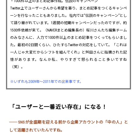
・1000件以上のまとめ記事作成。伝説のキャンペーン
Twitter上でユーザーさんから希望を募り、まとめ記事をつくるキャンペ
ーンを行なったこともありました。社内では“伝説のキャンペーン”とし
て語り継がれています。1週間の短期キャンペーンだったのですが、約
1500件依頼が来て。（NAVERまとめ編集長の）桜川さんたち編集チーム
のみなさんに、人力で1000件以上のまとめ記事をつくってもらいまし
た。最初の2日間くらい、ひたすらTwitterの対応をしていて。「これは
一人じゃ大変だからシフトを組んでくれ」と舛田さんに指摘された記
憶があります。なんか私、やりすぎて怒られること多いですね
（笑）。
※いずれも2009年～2011年での出来事です。
「ユーザーと一番近い存在」になる！
── SNSが全盛期を迎える前から企業アカウントの「中の人」と
して活躍されていたんですね。