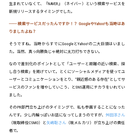
生まれていなくて、『NAVER』（ネイバー）という検索サービスを
新規リリースするタイミングでした。
── 検索サービスだったんですか！？ GoogleやYahoo!も当時はあ
りましたよね？
そうですね。当時からすでにGoogleとYahoo!の二大巨頭はいまし
た。当然、真っ向勝負じゃ絶対に太刀打ちできない。
なので差別化のポイントとして「ユーザーと距離の近い検索、探
し合う検索」を掲げていて。とくにソーシャルメディアを使ってユ
ーザーとコミュニケーションをとり、“親近感のある存在”としてサ
ービスのファンを増やしていこう、とSNS運用にチカラをいれてい
ました。
そのPR部門立ち上げのタイミングで、私も参画することになった
んです。少し内輪っぽいお話になってしまうのですが、
舛田淳さん
（現取締役CSMO）と
矢嶋聡さん
（現メルカリ）が立ち上げの責任
者で。