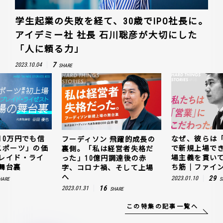
学生起業の失敗を経て、30歳でIPO社長に。
アイデミー社 社長 石川聡彦が大切にした
「人に頼る力」
7
2023.10.04
SHARE
10万円でも信
なぜ、彼らは
フーディソン 飛躍的成長の
スポーツ」の価
で新規上場で
裏側。「私は経営者失格だ
レイド・ライ
場主義を貫い
った」10億円調達後の赤
舞台裏
ち筋｜ファイン
字、コロナ禍、そして上場
へ
29
2023.01.10
HARE
S
16
2023.01.31
SHARE
この特集の記事一覧へ