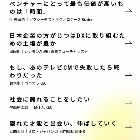
ベンチャーにとって最も価値が高いも
のは「時間」
辻 未津高｜ピクシーダストテクノロジーズ Bizdev
日本企業の方がじつはDXに取り組むた
めの土壌が豊か
堀田創｜シナモンAI 執行役員フューチャリスト
もし、あのテレビCMで失敗したら終
わりだった
鈴木歩｜ココナラ CEO
社会に誇れることをしたい
中西裕太郎｜TENTIAL CEO
隠れた才能と出会い、伸ばしていく
安間太郎｜ミロ・ジャパンCX 部門統括責任者