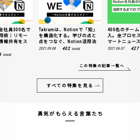
全社員300名で
Takramは、Notionで「知」
400名のチームに
n活用術｜リモー
を構造化する。学びの点と
入。全プロセ
情報共有をス
点をつなぐ、Notion活用法
マートニュー
402
427
2021.09.08
2021.06.07
SHARE
6
SHARE
この特集の記事一覧へ
すべての特集を見る
勇気がもらえる言葉たち