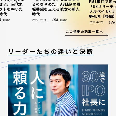
PM1年目で知
せよ。前代未
るのをやめた｜ABEMAの看
「UXリサーチ
クトを率いた
板番組を支える彼女の新人
メルペイ UX
時代
時代
野孔希【後編
3
156
2021.10.14
SHARE
SHARE
176
2021.07.28
この特集の記事一覧へ
リーダーたちの
迷いと決断