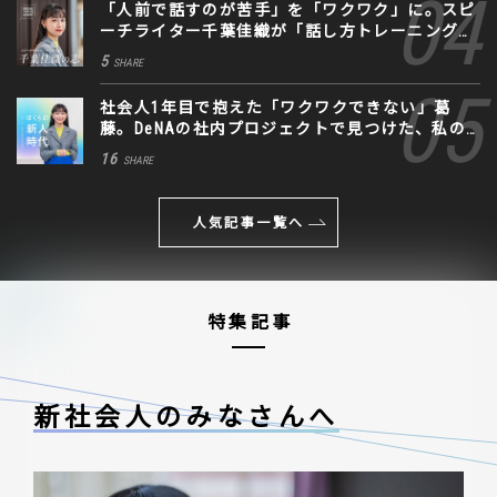
「人前で話すのが苦手」を「ワクワク」に。スピ
ーチライター千葉佳織が「話し方トレーニング」
に込めた思い
5
SHARE
社会人1年目で抱えた「ワクワクできない」葛
藤。DeNAの社内プロジェクトで見つけた、私の
生きる道
16
SHARE
人気記事一覧へ
特集記事
新社会人のみなさんへ