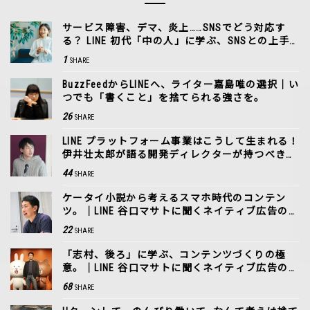
サービス障害、デマ、炎上……SNSでどう対応す
る？ LINE 初代「中の人」に学ぶ、SNSとの上手
な付き合い方
1
SHARE
BuzzFeedからLINEへ、ライター嘉島唯の選択｜い
つでも「書くこと」を捨てられる強さを。
26
SHARE
LINE プラットフォーム事業はこうして生まれる！
伊井壮太郎が語る開発ディレクターが持つべき想
像力
44
SHARE
ケータイ小説から考えるスマホ時代のコンテン
ツ。｜LINE 谷口マサトに聞くネイティブ広告の話
＜後編＞
22
SHARE
「志村、後ろ」に学ぶ、コンテンツづくりの極
意。｜LINE 谷口マサトに聞くネイティブ広告の話
＜前編＞
68
SHARE