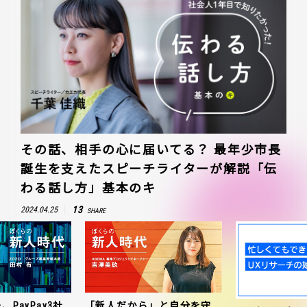
その話、相手の心に届いてる？ 最年少市長
誕生を支えたスピーチライターが解説「伝
わる話し方」基本のキ
13
2024.04.25
SHARE
、PayPay3社
「新人だから」と自分を守