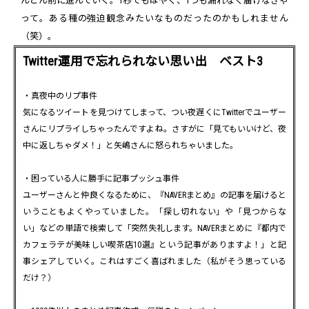
んどん前に進んでいく。1秒でもはやく、1つも漏れなく届けなきゃ
って。ある種の強迫観念みたいなものだったのかもしれません
（笑）。
Twitter運用で忘れられない思い出 ベスト3
・真夜中のリプ事件
気になるツイートを見つけてしまって、つい夜遅くにTwitterでユーザー
さんにリプライしちゃったんですよね。さすがに「見てもいいけど、夜
中に返しちゃダメ！」と矢嶋さんに怒られちゃいました。
・困っている人に勝手に記事プッシュ事件
ユーザーさんと仲良くなるために、『NAVERまとめ』の記事を届けると
いうこともよくやっていました。「探し切れない」や「見つからな
い」などの単語で検索して「突然失礼します。NAVERまとめに『都内で
カフェラテが美味しい喫茶店10選』という記事がありますよ！」と記
事シェアしていく。これはすごく喜ばれました（私がそう思っている
だけ？）