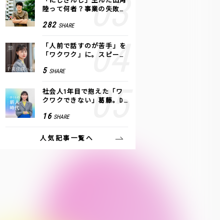
「にじさんじ」生んだ田角
陸って何者？事業の失敗
も、VTuberで逆転！｜ANY
282
SHARE
COLOR
「人前で話すのが苦手」を
「ワクワク」に。スピーチ
ライター千葉佳織が「話し
5
SHARE
方トレーニング」に込めた
思い
社会人1年目で抱えた「ワ
クワクできない」葛藤。De
NAの社内プロジェクトで見
16
SHARE
つけた、私の生きる道
人気記事一覧へ