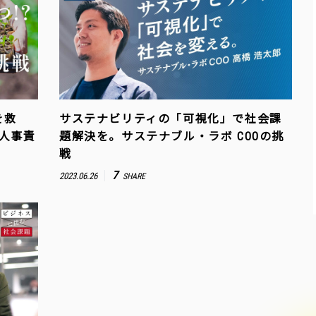
を救
サステナビリティの「可視化」で社会課
」人事責
題解決を。サステナブル・ラボ COOの挑
戦
7
2023.06.26
SHARE