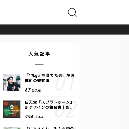
人気記事
『17kg』を育てた男、塚原
健司の観察眼
67
SHARE
任天堂『スプラトゥーン』
UIデザインの舞台裏｜娯楽
のUI 公式レポート #2
994
SHARE