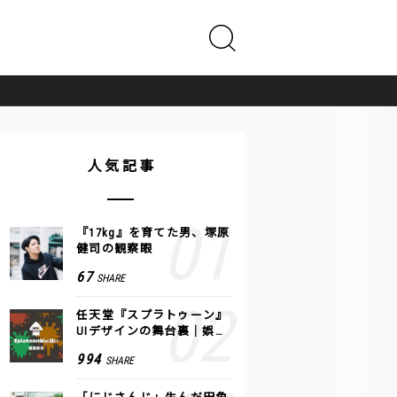
人気記事
『17kg』を育てた男、塚原
健司の観察眼
67
SHARE
任天堂『スプラトゥーン』
UIデザインの舞台裏｜娯楽
のUI 公式レポート #2
994
SHARE