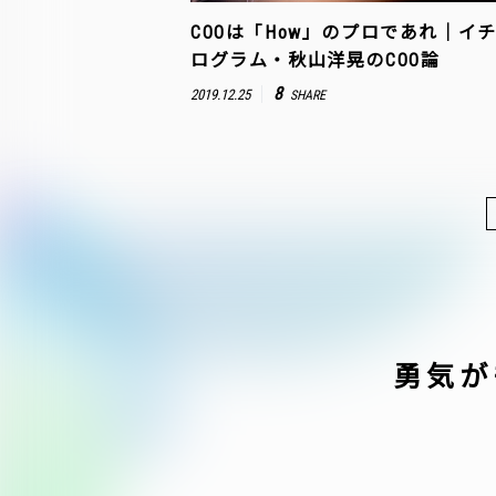
COOは「How」のプロであれ｜イ
ログラム・秋山洋晃のCOO論
8
2019.12.25
SHARE
勇気が