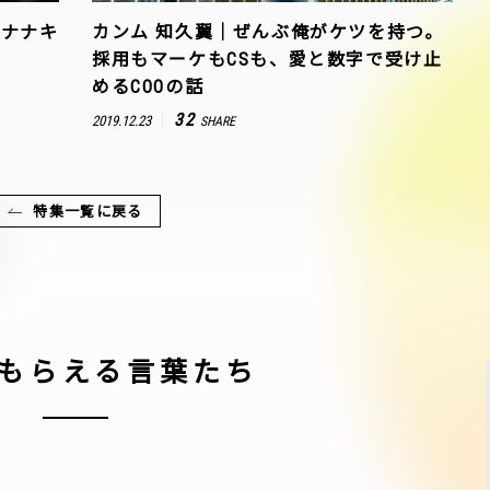
チナナキ
カンム 知久翼｜ぜんぶ俺がケツを持つ。
採用もマーケもCSも、愛と数字で受け止
めるCOOの話
32
2019.12.23
SHARE
特集一覧に戻る
もらえる言葉たち