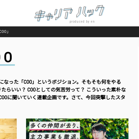
produced by en
OO」
OO
になった「COO」というボジション。そもそも何をやる
たらいい？ COOとしての気苦労って？ こういった素朴な
COOに聞いていく連載企画です。さて、今回突撃したスタ