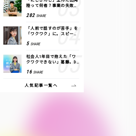
「にじさんじ」生んだ田角
陸って何者？事業の失敗
も、VTuberで逆転！｜ANY
282
SHARE
COLOR
「人前で話すのが苦手」を
「ワクワク」に。スピーチ
ライター千葉佳織が「話し
5
SHARE
方トレーニング」に込めた
思い
社会人1年目で抱えた「ワ
クワクできない」葛藤。De
NAの社内プロジェクトで見
16
SHARE
つけた、私の生きる道
人気記事一覧へ