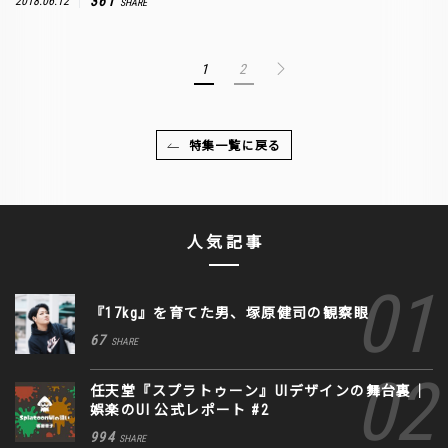
361
2018.06.12
SHARE
1
2
特集一覧に戻る
人気記事
『17kg』を育てた男、塚原健司の観察眼
67
SHARE
任天堂『スプラトゥーン』UIデザインの舞台裏｜
娯楽のUI 公式レポート #2
994
SHARE