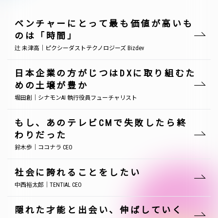
ベンチャーにとって最も価値が高いも
のは「時間」
辻 未津高｜ピクシーダストテクノロジーズ Bizdev
日本企業の方がじつはDXに取り組むた
めの土壌が豊か
堀田創｜シナモンAI 執行役員フューチャリスト
もし、あのテレビCMで失敗したら終
わりだった
鈴木歩｜ココナラ CEO
社会に誇れることをしたい
中西裕太郎｜TENTIAL CEO
隠れた才能と出会い、伸ばしていく