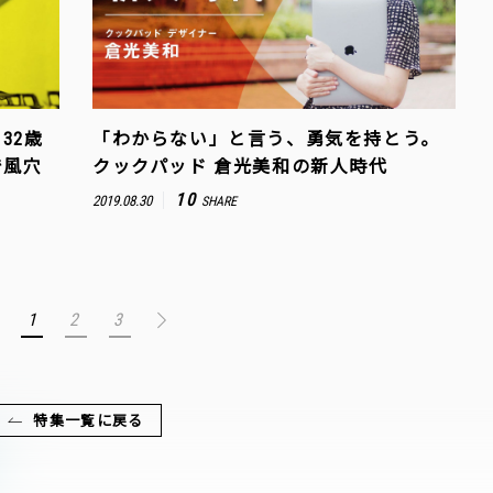
。32歳
「わからない」と言う、勇気を持とう。
で風穴
クックパッド 倉光美和の新人時代
10
2019.08.30
SHARE
1
2
3
特集一覧に戻る