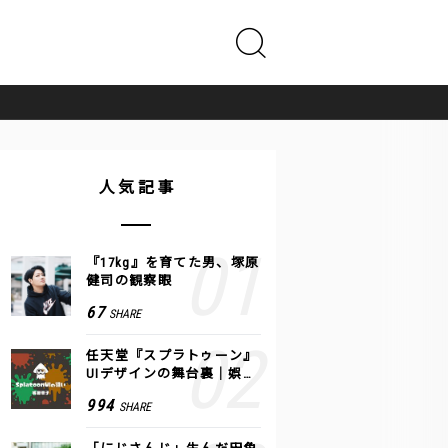
人気記事
『17kg』を育てた男、塚原
健司の観察眼
67
SHARE
任天堂『スプラトゥーン』
UIデザインの舞台裏｜娯楽
のUI 公式レポート #2
994
SHARE