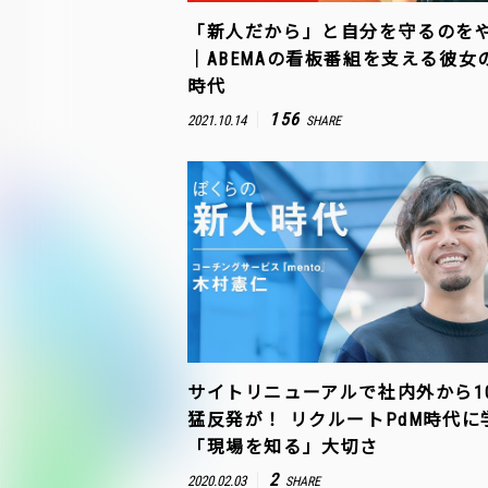
「新人だから」と自分を守るのを
｜ABEMAの看板番組を支える彼女
時代
156
2021.10.14
SHARE
サイトリニューアルで社内外から1
猛反発が！ リクルートPdM時代に
「現場を知る」大切さ
2
2020.02.03
SHARE