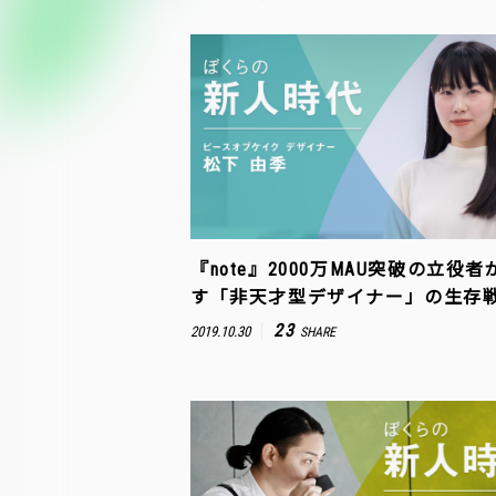
『note』2000万MAU突破の立役
す「非天才型デザイナー」の生存
23
2019.10.30
SHARE