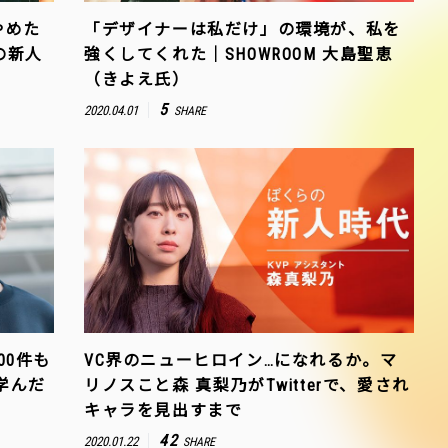
やめた
「デザイナーは私だけ」の環境が、私を
の新人
強くしてくれた｜SHOWROOM 大島聖恵
（きよえ氏）
5
2020.04.01
SHARE
00件も
VC界のニューヒロイン…になれるか。マ
学んだ
リノスこと森 真梨乃がTwitterで、愛され
キャラを見出すまで
42
2020.01.22
SHARE