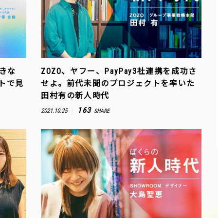
きな
ZOZO、ヤフー、PayPay3社連携を成功さ
クトで見
せよ。前代未聞のプロジェクトを率いた
田村有の新人時代
163
2021.10.25
SHARE