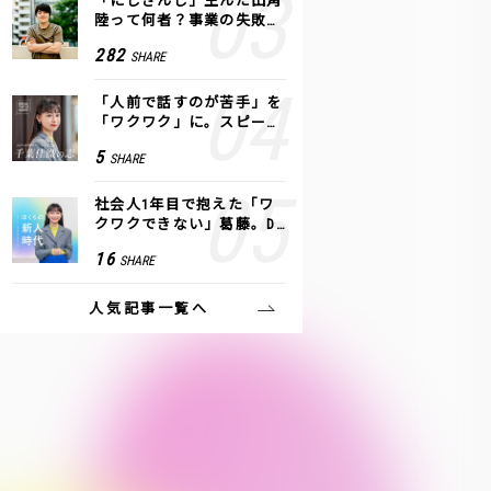
「にじさんじ」生んだ田角
陸って何者？事業の失敗
も、VTuberで逆転！｜ANY
282
SHARE
COLOR
「人前で話すのが苦手」を
「ワクワク」に。スピーチ
ライター千葉佳織が「話し
5
SHARE
方トレーニング」に込めた
思い
社会人1年目で抱えた「ワ
クワクできない」葛藤。De
NAの社内プロジェクトで見
16
SHARE
つけた、私の生きる道
人気記事一覧へ