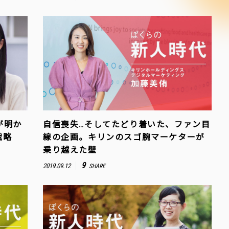
者が明か
自信喪失…そしてたどり着いた、ファン目
戦略
線の企画。キリンのスゴ腕マーケターが
乗り越えた壁
9
2019.09.12
SHARE