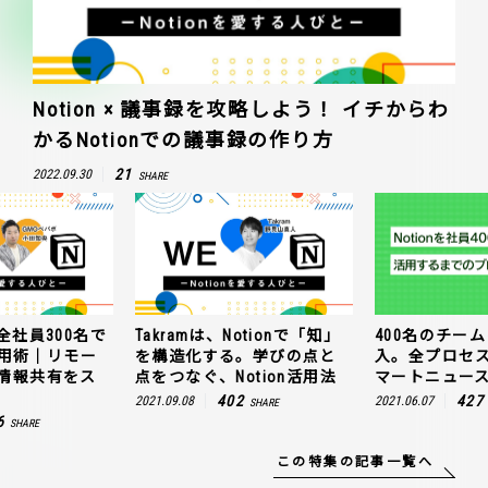
Notion × 議事録を攻略しよう！ イチからわ
かるNotionでの議事録の作り方
21
2022.09.30
SHARE
全社員300名で
Takramは、Notionで「知」
400名のチームに
n活用術｜リモー
を構造化する。学びの点と
入。全プロセ
情報共有をス
点をつなぐ、Notion活用法
マートニュー
402
427
2021.09.08
2021.06.07
SHARE
6
SHARE
この特集の記事一覧へ