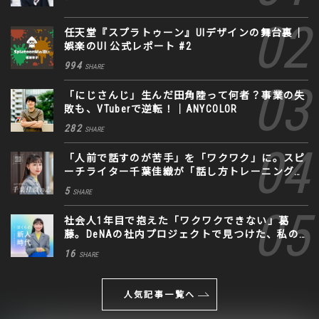
任天堂『スプラトゥーン』UIデザインの舞台裏｜
娯楽のUI 公式レポート #2
994
SHARE
「にじさんじ」生んだ田角陸って何者？事業の失
敗も、VTuberで逆転！｜ANYCOLOR
282
SHARE
「人前で話すのが苦手」を「ワクワク」に。スピ
ーチライター千葉佳織が「話し方トレーニング」
に込めた思い
5
SHARE
社会人1年目で抱えた「ワクワクできない」葛
藤。DeNAの社内プロジェクトで見つけた、私の
生きる道
16
SHARE
人気記事一覧へ