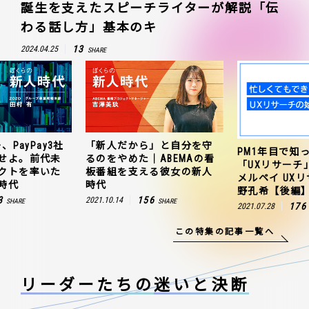
誕生を支えたスピーチライターが解説「伝
わる話し方」基本のキ
13
2024.04.25
SHARE
、PayPay3社
「新人だから」と自分を守
PM1年目で知
せよ。前代未
るのをやめた｜ABEMAの看
「UXリサーチ
クトを率いた
板番組を支える彼女の新人
メルペイ UX
時代
時代
野孔希【後編
3
156
2021.10.14
SHARE
SHARE
176
2021.07.28
この特集の記事一覧へ
リーダーたちの
迷いと決断