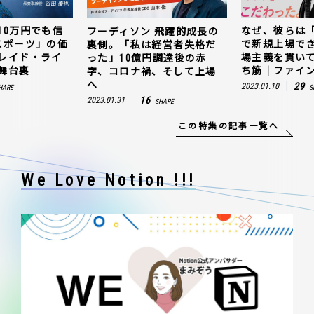
10万円でも信
なぜ、彼らは
フーディソン 飛躍的成長の
スポーツ」の価
で新規上場で
裏側。「私は経営者失格だ
レイド・ライ
場主義を貫い
った」10億円調達後の赤
舞台裏
ち筋｜ファイン
字、コロナ禍、そして上場
へ
29
2023.01.10
HARE
S
16
2023.01.31
SHARE
この特集の記事一覧へ
We Love Notion !!!