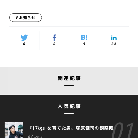
お知らせ
0
0
9
36
関連記事
人気記事
『17kg』を育てた男、塚原健司の観察眼
67
SHARE