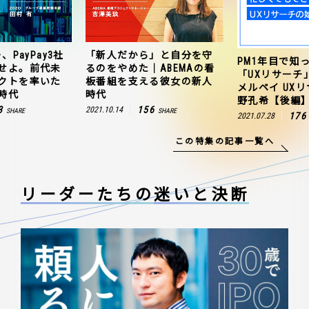
、PayPay3社
「新人だから」と自分を守
PM1年目で知
せよ。前代未
るのをやめた｜ABEMAの看
「UXリサーチ
クトを率いた
板番組を支える彼女の新人
メルペイ UX
時代
時代
野孔希【後編
3
156
2021.10.14
SHARE
SHARE
176
2021.07.28
この特集の記事一覧へ
リーダーたちの
迷いと決断