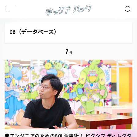
DB（データベース）
1
件
非エンジニアのためのSQL活用術！ ピクシブ ディレクタ