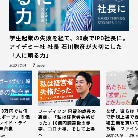
学生起業の失敗を経て、30歳でIPO社長に。
アイデミー社 社長 石川聡彦が大切にした
「人に頼る力」
7
2023.10.04
SHARE
10万円でも信
なぜ、彼らは
フーディソン 飛躍的成長の
スポーツ」の価
で新規上場で
裏側。「私は経営者失格だ
レイド・ライ
場主義を貫い
った」10億円調達後の赤
舞台裏
ち筋｜ファイン
字、コロナ禍、そして上場
へ
29
2023.01.10
HARE
S