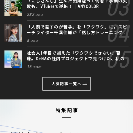
「にじさんじ」生んだ田角陸って何者？事業の失
敗も、VTuberで逆転！｜ANYCOLOR
282
SHARE
「人前で話すのが苦手」を「ワクワク」に。スピ
ーチライター千葉佳織が「話し方トレーニング」
に込めた思い
5
SHARE
社会人1年目で抱えた「ワクワクできない」葛
藤。DeNAの社内プロジェクトで見つけた、私の
生きる道
16
SHARE
人気記事一覧へ
特集記事