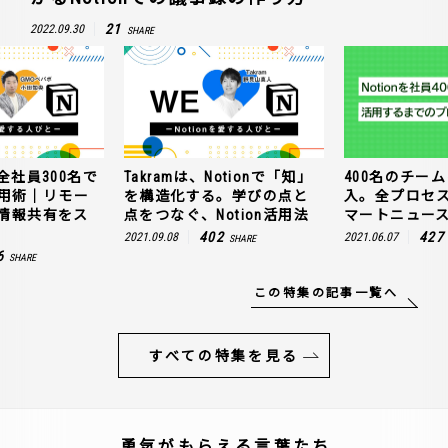
21
2022.09.30
SHARE
全社員300名で
Takramは、Notionで「知」
400名のチームに
n活用術｜リモー
を構造化する。学びの点と
入。全プロセ
情報共有をス
点をつなぐ、Notion活用法
マートニュー
402
427
2021.09.08
2021.06.07
SHARE
6
SHARE
この特集の記事一覧へ
すべての特集を見る
勇気がもらえる言葉たち