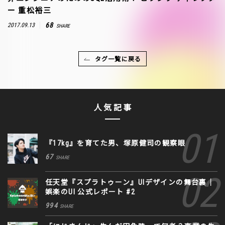
ー 重松裕三
68
2017.09.13
SHARE
タグ一覧に戻る
人気記事
『17kg』を育てた男、塚原健司の観察眼
67
SHARE
任天堂『スプラトゥーン』UIデザインの舞台裏｜
娯楽のUI 公式レポート #2
994
SHARE