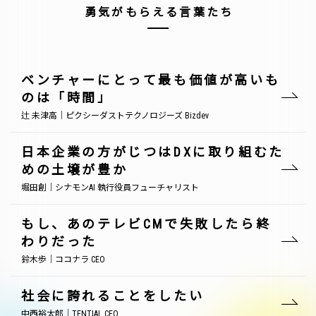
勇気がもらえる言葉たち
ベンチャーにとって最も価値が高いも
のは「時間」
辻 未津高｜ピクシーダストテクノロジーズ Bizdev
日本企業の方がじつはDXに取り組むた
めの土壌が豊か
堀田創｜シナモンAI 執行役員フューチャリスト
もし、あのテレビCMで失敗したら終
わりだった
鈴木歩｜ココナラ CEO
社会に誇れることをしたい
中西裕太郎｜TENTIAL CEO