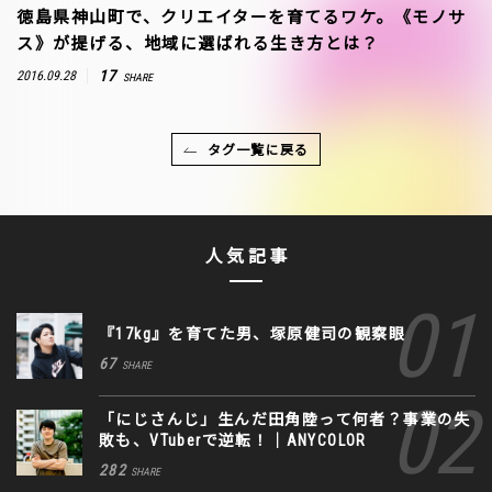
徳島県神山町で、クリエイターを育てるワケ。《モノサ
ス》が提げる、地域に選ばれる生き方とは？
17
2016.09.28
SHARE
タグ一覧に戻る
人気記事
『17kg』を育てた男、塚原健司の観察眼
67
SHARE
「にじさんじ」生んだ田角陸って何者？事業の失
敗も、VTuberで逆転！｜ANYCOLOR
282
SHARE