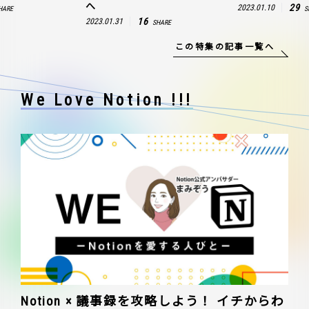
へ
29
2023.01.10
HARE
S
16
2023.01.31
SHARE
この特集の記事一覧へ
We Love Notion !!!
Notion × 議事録を攻略しよう！ イチからわ