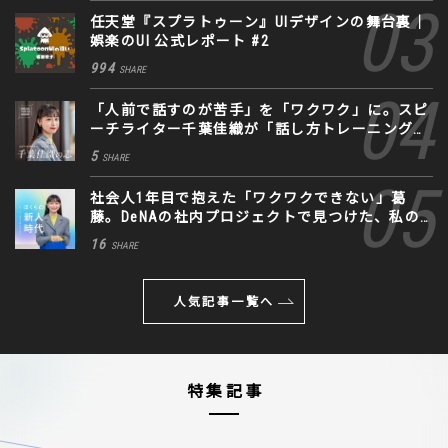
任天堂『スプラトゥーン』UIデザインの舞台裏｜
娯楽のUI 公式レポート #2
994
SHARE
「人前で話すのが苦手」を「ワクワク」に。スピ
ーチライター千葉佳織が「話し方トレーニング」
に込めた思い
5
SHARE
社会人1年目で抱えた「ワクワクできない」葛
藤。DeNAの社内プロジェクトで見つけた、私の
生きる道
16
SHARE
人気記事一覧へ
特集記事