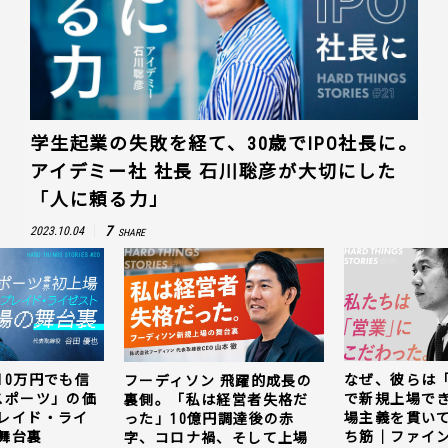
学生起業の失敗を経て、30歳でIPO社長に。
アイデミー社 社長 石川聡彦が大切にした
「人に頼る力」
7
2023.10.04
SHARE
10万円でも信
なぜ、彼らは
フーディソン 飛躍的成長の
スポーツ」の価
で新規上場で
裏側。「私は経営者失格だ
レイド・ライ
場主義を貫い
った」10億円調達後の赤
舞台裏
ち筋｜ファイン
字、コロナ禍、そして上場