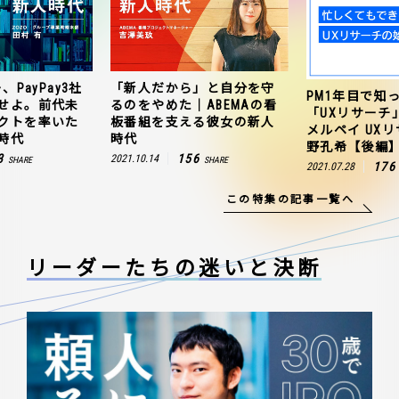
、PayPay3社
「新人だから」と自分を守
PM1年目で知
せよ。前代未
るのをやめた｜ABEMAの看
「UXリサーチ
クトを率いた
板番組を支える彼女の新人
メルペイ UX
時代
時代
野孔希【後編
3
156
2021.10.14
SHARE
SHARE
176
2021.07.28
この特集の記事一覧へ
リーダーたちの
迷いと決断