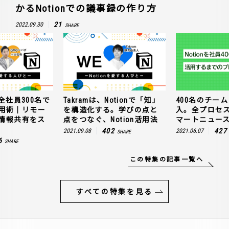
かるNotionでの議事録の作り方
21
2022.09.30
SHARE
全社員300名で
Takramは、Notionで「知」
400名のチームに
n活用術｜リモー
を構造化する。学びの点と
入。全プロセ
情報共有をス
点をつなぐ、Notion活用法
マートニュー
402
427
2021.09.08
2021.06.07
SHARE
6
SHARE
この特集の記事一覧へ
すべての特集を見る