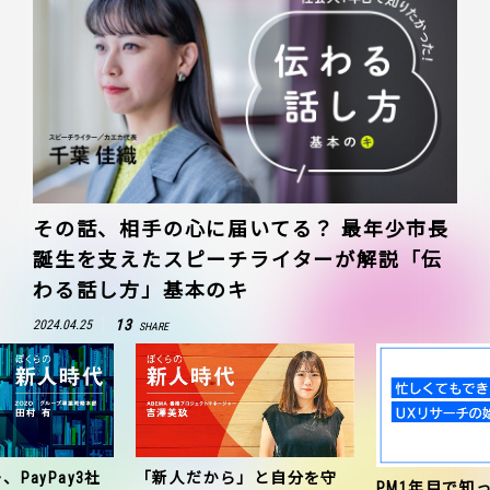
その話、相手の心に届いてる？ 最年少市長
誕生を支えたスピーチライターが解説「伝
わる話し方」基本のキ
13
2024.04.25
SHARE
、PayPay3社
「新人だから」と自分を守
PM1年目で知