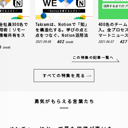
全社員300名で
Takramは、Notionで「知」
400名のチームに
n活用術｜リモー
を構造化する。学びの点と
入。全プロセ
情報共有をス
点をつなぐ、Notion活用法
マートニュー
402
427
2021.09.08
2021.06.07
SHARE
6
SHARE
この特集の記事一覧へ
すべての特集を見る
勇気がもらえる言葉たち