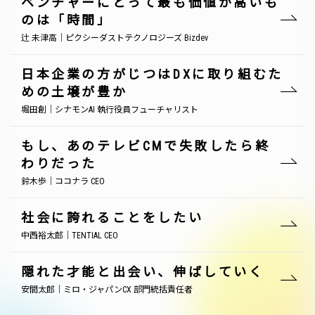
ベンチャーにとって最も価値が高いも
のは「時間」
辻 未津高｜ピクシーダストテクノロジーズ Bizdev
日本企業の方がじつはDXに取り組むた
めの土壌が豊か
堀田創｜シナモンAI 執行役員フューチャリスト
もし、あのテレビCMで失敗したら終
わりだった
鈴木歩｜ココナラ CEO
社会に誇れることをしたい
中西裕太郎｜TENTIAL CEO
隠れた才能と出会い、伸ばしていく
安間太郎｜ミロ・ジャパンCX 部門統括責任者