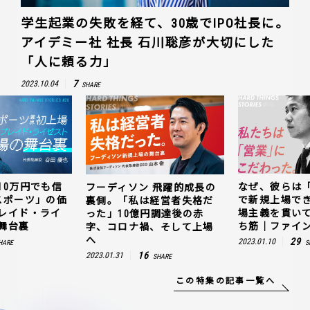
学生起業の失敗を経て、30歳でIPO社長に。
アイデミー社 社長 石川聡彦が大切にした
「人に頼る力」
7
2023.10.04
SHARE
10万円でも信
なぜ、彼らは
フーディソン 飛躍的成長の
スポーツ」の価
で新規上場で
裏側。「私は経営者失格だ
レイド・ライ
場主義を貫い
った」10億円調達後の赤
舞台裏
ち筋｜ファイン
字、コロナ禍、そして上場
へ
29
2023.01.10
HARE
S
16
2023.01.31
SHARE
この特集の記事一覧へ