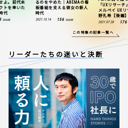
せよ。前代未
るのをやめた｜ABEMAの看
「UXリサーチ
クトを率いた
板番組を支える彼女の新人
メルペイ UX
時代
時代
野孔希【後編
3
156
2021.10.14
SHARE
SHARE
176
2021.07.28
この特集の記事一覧へ
リーダーたちの
迷いと決断