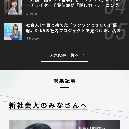
「人前で話すのが苦手」を「ワクワク」に。スピ
ーチライター千葉佳織が「話し方トレーニング」
に込めた思い
5
SHARE
社会人1年目で抱えた「ワクワクできない」葛
藤。DeNAの社内プロジェクトで見つけた、私の
生きる道
16
SHARE
人気記事一覧へ
特集記事
新社会人のみなさんへ