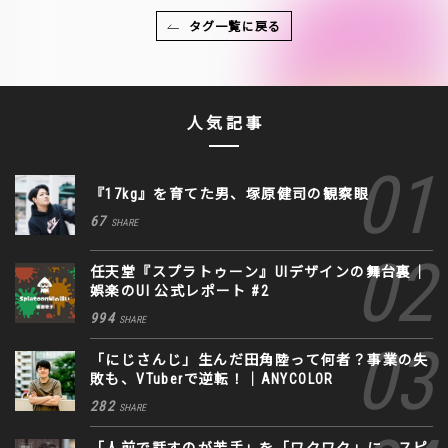
タグ一覧に戻る
人気記事
『17kg』を育てた男、塚原健司の観察眼
67
SHARE
任天堂『スプラトゥーン』UIデザインの舞台裏｜
娯楽のUI 公式レポート #2
994
SHARE
「にじさんじ」生んだ田角陸って何者？事業の失
敗も、VTuberで逆転！｜ANYCOLOR
282
SHARE