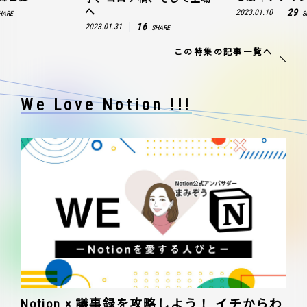
へ
29
2023.01.10
HARE
S
16
2023.01.31
SHARE
この特集の記事一覧へ
We Love Notion !!!
Notion × 議事録を攻略しよう！ イチからわ