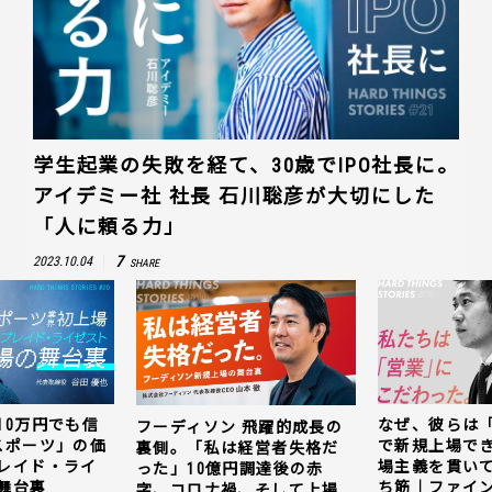
学生起業の失敗を経て、30歳でIPO社長に。
アイデミー社 社長 石川聡彦が大切にした
「人に頼る力」
7
2023.10.04
SHARE
10万円でも信
なぜ、彼らは
フーディソン 飛躍的成長の
スポーツ」の価
で新規上場で
裏側。「私は経営者失格だ
レイド・ライ
場主義を貫い
った」10億円調達後の赤
舞台裏
ち筋｜ファイン
字、コロナ禍、そして上場