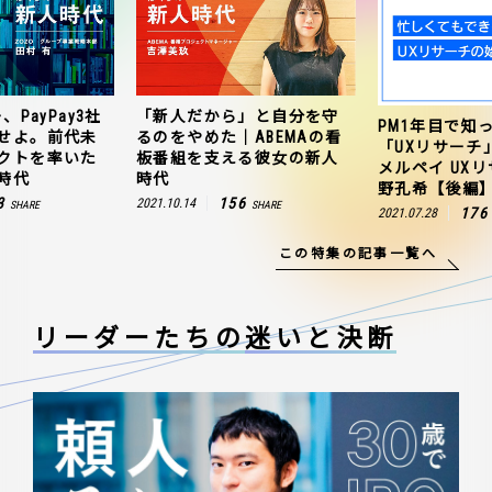
、PayPay3社
「新人だから」と自分を守
PM1年目で知
せよ。前代未
るのをやめた｜ABEMAの看
「UXリサーチ
クトを率いた
板番組を支える彼女の新人
メルペイ UX
時代
時代
野孔希【後編
3
156
2021.10.14
SHARE
SHARE
176
2021.07.28
この特集の記事一覧へ
リーダーたちの
迷いと決断