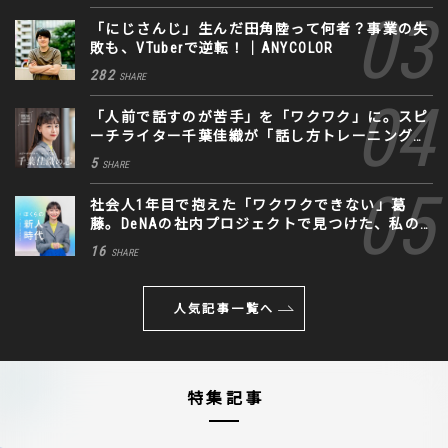
「にじさんじ」生んだ田角陸って何者？事業の失
敗も、VTuberで逆転！｜ANYCOLOR
282
SHARE
「人前で話すのが苦手」を「ワクワク」に。スピ
ーチライター千葉佳織が「話し方トレーニング」
に込めた思い
5
SHARE
社会人1年目で抱えた「ワクワクできない」葛
藤。DeNAの社内プロジェクトで見つけた、私の
生きる道
16
SHARE
人気記事一覧へ
特集記事