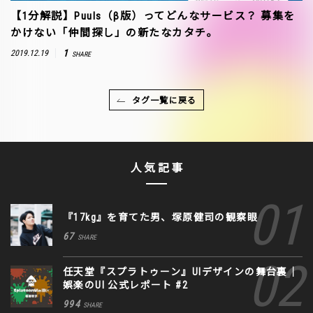
【1分解説】Puuls（β版）ってどんなサービス？ 募集を
かけない「仲間探し」の新たなカタチ。
1
2019.12.19
SHARE
タグ一覧に戻る
人気記事
『17kg』を育てた男、塚原健司の観察眼
67
SHARE
任天堂『スプラトゥーン』UIデザインの舞台裏｜
娯楽のUI 公式レポート #2
994
SHARE