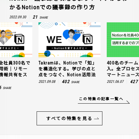
かるNotionでの議事録の作り方
21
2022.09.30
SHARE
全社員300名で
Takramは、Notionで「知」
400名のチームに
n活用術｜リモー
を構造化する。学びの点と
入。全プロセ
情報共有をス
点をつなぐ、Notion活用法
マートニュー
402
427
2021.09.08
2021.06.07
SHARE
6
SHARE
この特集の記事一覧へ
すべての特集を見る