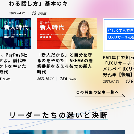
わる話し方」基本のキ
13
2024.04.25
SHARE
、PayPay3社
「新人だから」と自分を守
PM1年目で知
せよ。前代未
るのをやめた｜ABEMAの看
「UXリサーチ
クトを率いた
板番組を支える彼女の新人
メルペイ UX
時代
時代
野孔希【後編
3
156
2021.10.14
SHARE
SHARE
176
2021.07.28
この特集の記事一覧へ
リーダーたちの
迷いと決断