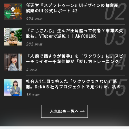
任天堂『スプラトゥーン』UIデザインの舞台裏｜
娯楽のUI 公式レポート #2
994
SHARE
「にじさんじ」生んだ田角陸って何者？事業の失
敗も、VTuberで逆転！｜ANYCOLOR
282
SHARE
「人前で話すのが苦手」を「ワクワク」に。スピ
ーチライター千葉佳織が「話し方トレーニング」
に込めた思い
5
SHARE
社会人1年目で抱えた「ワクワクできない」葛
藤。DeNAの社内プロジェクトで見つけた、私の
生きる道
16
SHARE
人気記事一覧へ