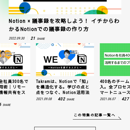
Notion × 議事録を攻略しよう！ イチからわ
かるNotionでの議事録の作り方
21
2022.09.30
SHARE
全社員300名で
Takramは、Notionで「知」
400名のチームに
n活用術｜リモー
を構造化する。学びの点と
入。全プロセ
情報共有をス
点をつなぐ、Notion活用法
マートニュー
402
427
2021.09.08
2021.06.07
SHARE
6
SHARE
この特集の記事一覧へ