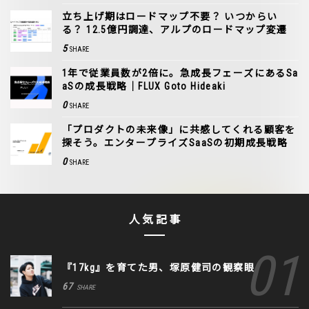
立ち上げ期はロードマップ不要？ いつからい
る？ 12.5億円調達、アルプのロードマップ変遷
5
SHARE
1年で従業員数が2倍に。急成長フェーズにあるSa
aSの成長戦略｜FLUX Goto Hideaki
0
SHARE
「プロダクトの未来像」に共感してくれる顧客を
探そう。エンタープライズSaaSの初期成長戦略
0
SHARE
人気記事
『17kg』を育てた男、塚原健司の観察眼
67
SHARE