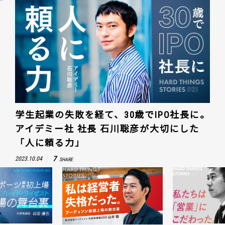
学生起業の失敗を経て、30歳でIPO社長に。
アイデミー社 社長 石川聡彦が大切にした
「人に頼る力」
7
2023.10.04
SHARE