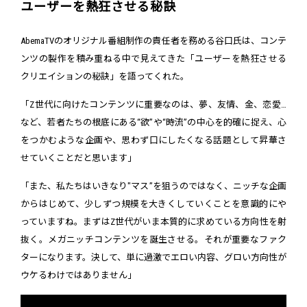
ユーザーを熱狂させる秘訣
AbemaTVのオリジナル番組制作の責任者を務める谷口氏は、コンテ
ンツの製作を積み重ねる中で見えてきた「ユーザーを熱狂させる
クリエイションの秘訣」を語ってくれた。
「Z世代に向けたコンテンツに重要なのは、夢、友情、金、恋愛…
など、若者たちの根底にある“欲”や“時流”の中心を的確に捉え、心
をつかむような企画や、思わず口にしたくなる話題として昇華さ
せていくことだと思います」
「また、私たちはいきなり"マス”を狙うのではなく、ニッチな企画
からはじめて、少しずつ規模を大きくしていくことを意識的にや
っていますね。まずはZ世代がいま本質的に求めている方向性を射
抜く。メガニッチコンテンツを誕生させる。それが重要なファク
ターになります。決して、単に過激でエロい内容、グロい方向性が
ウケるわけではありません」