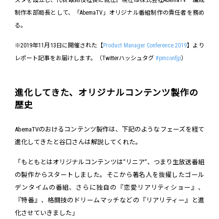
スタを設立し、代表取締役社長に就任。現在は株式会社AbemaTV 編成
制作本部局長として、「AbemaTV」オリジナル番組制作の責任者を務め
る。
※2019年11月13日に開催された【
Product Manager Conference 2019
】より
レポート記事をお届けします。（Twitterハッシュタグ
#pmconfjp
）
進化してきた、オリジナルコンテンツ製作の
歴史
AbemaTVのおけるコンテンツ製作は、下記のようなフェーズを経て
進化してきたと谷口さんは解説してくれた。
「もともとはオリジナルコンテンツは”リニア”、つまり生放送番組
の製作からスタートしました。そこから著名人を抜擢したゴール
デンタイムの番組、さらに独自の『恋愛リアリティショー』、
『特番』、格闘技のドリームマッチなどの『リアリティー』と進
化させていきました」