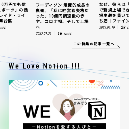
10万円でも信
なぜ、彼らは
フーディソン 飛躍的成長の
スポーツ」の価
で新規上場で
裏側。「私は経営者失格だ
レイド・ライ
場主義を貫い
った」10億円調達後の赤
舞台裏
ち筋｜ファイン
字、コロナ禍、そして上場
へ
29
2023.01.10
HARE
S
16
2023.01.31
SHARE
この特集の記事一覧へ
We Love Notion !!!