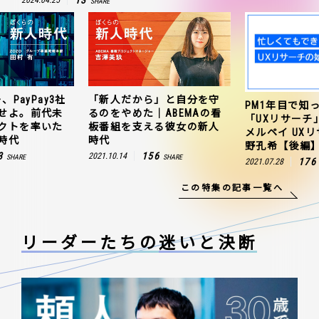
SHARE
PayPay3社
「新人だから」と自分を守
PM1年目で知
せよ。前代未
るのをやめた｜ABEMAの看
「UXリサーチ
クトを率いた
板番組を支える彼女の新人
メルペイ UXリ
時代
時代
野孔希【後編】
3
156
2021.10.14
SHARE
SHARE
176
2021.07.28
この特集の記事一覧へ
リーダーたちの
迷いと決断