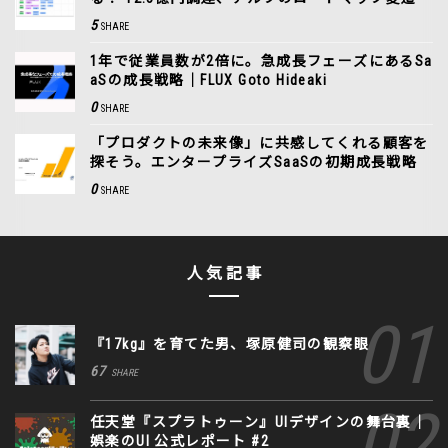
5
SHARE
1年で従業員数が2倍に。急成長フェーズにあるSa
aSの成長戦略｜FLUX Goto Hideaki
0
SHARE
「プロダクトの未来像」に共感してくれる顧客を
探そう。エンタープライズSaaSの初期成長戦略
0
SHARE
人気記事
『17kg』を育てた男、塚原健司の観察眼
67
SHARE
任天堂『スプラトゥーン』UIデザインの舞台裏｜
娯楽のUI 公式レポート #2