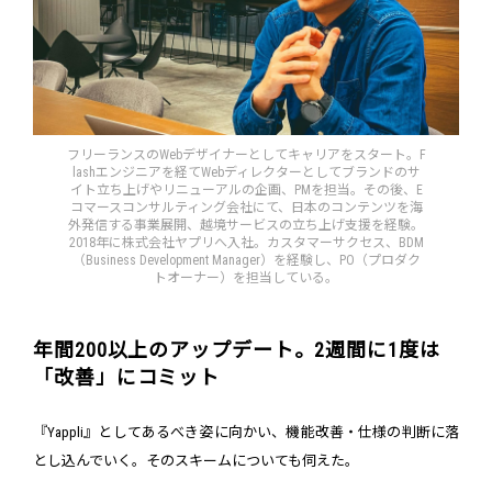
フリーランスのWebデザイナーとしてキャリアをスタート。F
lashエンジニアを経てWebディレクターとしてブランドのサ
イト立ち上げやリニューアルの企画、PMを担当。その後、E
コマースコンサルティング会社にて、日本のコンテンツを海
外発信する事業展開、越境サービスの立ち上げ支援を経験。
2018年に株式会社ヤプリへ入社。カスタマーサクセス、BDM
（Business Development Manager）を経験し、PO（プロダク
トオーナー）を担当している。
年間200以上のアップデート。2週間に1度は
「改善」にコミット
『Yappli』としてあるべき姿に向かい、機能改善・仕様の判断に落
とし込んでいく。そのスキームについても伺えた。