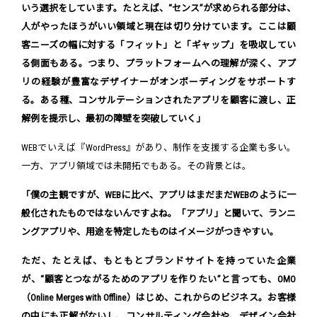
いう選択をしています。たとえば、“センス”が求められる部分は、
人がやったほうがいい領域と現在は切り分けています。ここは顧
客ニーズの幅に対する「フィット」と「ギャップ」を吸収してい
る側面もある。つまり、プラットフォームへの理解が深く、アプ
リの経験が豊富なデザイナーがオンボーディングをサポートす
る。ある種、コンサルテーションされたアプリを顧客に渡し、正
解例を提示し、最初の障壁を突破していく」
WEBでいえば『WordPress』があり、制作を支援する企業も多い。
一方、アプリ領域では未開拓でもある。その背景とは。
「僕の主観ですが、WEBに比べ、アプリはまだまだWEBのように一
般化されたものではないんですよね。「アプリ」と聞いて、ランニ
ングアプリや、用途を特定したものはイメージがつきやすい。
ただ、たとえば、もともとブランドサイトを持っていた企業
が、“顧客とつながるためのアプリを作りたい”と言っても、OMO
（Online Merges with Offline）はじめ、これからのビジネス。お客様
の中にも正解がないし、コンサルティング会社や、デザイン会社