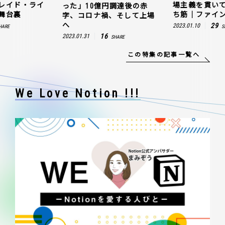
レイド・ライ
場主義を貫い
った」10億円調達後の赤
舞台裏
ち筋｜ファイン
字、コロナ禍、そして上場
へ
29
2023.01.10
HARE
S
16
2023.01.31
SHARE
この特集の記事一覧へ
We Love Notion !!!