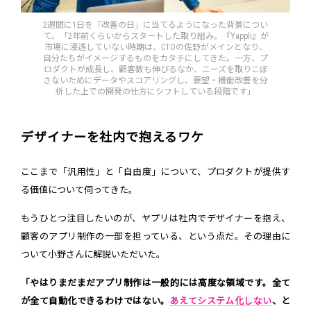
2週間に1日を「改善の日」に当てるようになった背景につい
て。「2年前くらいからスタートした取り組み。『Yappli』が
市場に浸透していない時期は、CTOの佐野がメインとなり、
自分たちがイメージするものをカタチにしてきた。一方、プ
ロダクトが成長し、顧客数も伸びるなか、ニーズを取りこぼ
さないためにデータやスコアリングし、要望・機能改善を分
析した上での開発の仕方にシフトしている段階です」
デザイナーを社内で抱えるワケ
ここまで「汎用性」と「自由度」について、プロダクトが提供す
る価値について伺ってきた。
もうひとつ注目したいのが、ヤプリは社内でデザイナーを抱え、
顧客のアプリ制作の一部を担っている、という点だ。その理由に
ついて小野さんに解説いただいた。
「やはりまだまだアプリ制作は一般的には高度な領域です。全て
が全て自動化できるわけではない。
あえてシステム化しない
、と