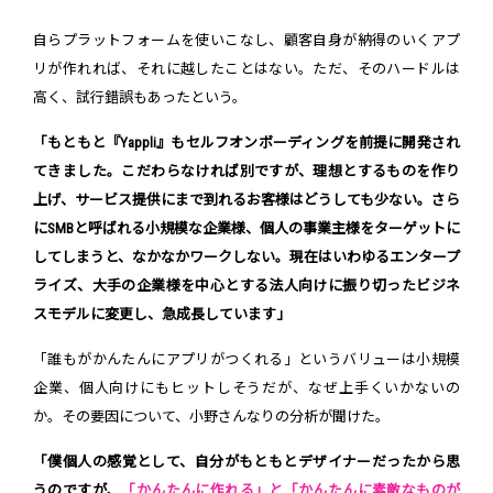
自らプラットフォームを使いこなし、顧客自身が納得のいくアプ
リが作れれば、それに越したことはない。ただ、そのハードルは
高く、試行錯誤もあったという。
「もともと『Yappli』もセルフオンボーディングを前提に開発され
てきました。こだわらなければ別ですが、理想とするものを作り
上げ、サービス提供にまで到れるお客様はどうしても少ない。さら
にSMBと呼ばれる小規模な企業様、個人の事業主様をターゲットに
してしまうと、なかなかワークしない。現在はいわゆるエンタープ
ライズ、大手の企業様を中心とする法人向けに振り切ったビジネ
スモデルに変更し、急成長しています」
「誰もがかんたんにアプリがつくれる」というバリューは小規模
企業、個人向けにもヒットしそうだが、なぜ上手くいかないの
か。その要因について、小野さんなりの分析が聞けた。
「僕個人の感覚として、自分がもともとデザイナーだったから思
うのですが、
「かんたんに作れる」と「かんたんに素敵なものが