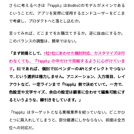
さらに考えるべきは『Yappli』はBtoBtoCのモデルがメインである
ということだ。アプリを実際に使用するエンドユーザーをどこま
で考慮し、プロダクトへと落とし込むか。
言ってみれば、どこまでをお膳立てするか。逆に自由にするか。
このバランスの調整は、簡単ではない。
「まず前提として、
1社1社にあわせた個別対応、カスタマイズは行
わなくても、『Yappli』の中だけで完結するように心がけていま
す
。ECであれば、個別でECベンダーのAPIとダイレクトでつない
で…という選択は極力しません。アニメーション、入力項目、レイ
アウトなど、一定ラインまで『Yappli』側で決めていて。一方で、
色設定や文字サイズ、余白の設定は顧客に合わせて編集可能にす
るというような、線引きをしています。」
『Yappli』はターゲットとなる業種業界を絞っていない。どこかひ
とつに肩入れしてしまうと、部分最適にしかならない。前提は全方
位への対応だ。