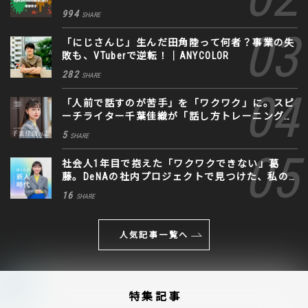
994
SHARE
「にじさんじ」生んだ田角陸って何者？事業の失
敗も、VTuberで逆転！｜ANYCOLOR
282
SHARE
「人前で話すのが苦手」を「ワクワク」に。スピ
ーチライター千葉佳織が「話し方トレーニング」
に込めた思い
5
SHARE
社会人1年目で抱えた「ワクワクできない」葛
藤。DeNAの社内プロジェクトで見つけた、私の
生きる道
16
SHARE
人気記事一覧へ
特集記事