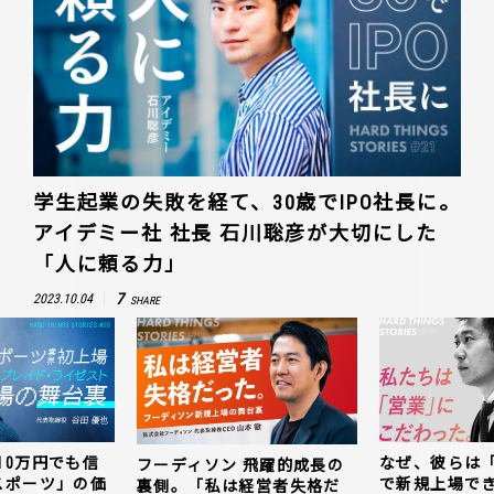
学生起業の失敗を経て、30歳でIPO社長に。
アイデミー社 社長 石川聡彦が大切にした
「人に頼る力」
7
2023.10.04
SHARE
10万円でも信
なぜ、彼らは
フーディソン 飛躍的成長の
スポーツ」の価
で新規上場で
裏側。「私は経営者失格だ