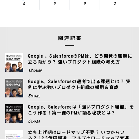
0
0
0
2
関連記事
Google 、SalesforceのPMは、どう開発の難題に
立ち向かう？ 強いプロダクト組織の考え方
12
SHARE
Google、Salesforceの選考で出る課題とは？ 実
例に学ぶ強いプロダクト組織の採用＆育成
5
SHARE
Google、Salesforceは「強いプロダクト組織」を
こう作る！第一線のPMが語る秘訣とは？
6
SHARE
立ち上げ期はロードマップ不要？ いつからい
る？ 12.5億円調達、アルプのロードマップ変遷