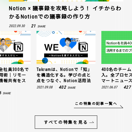
Notion × 議事録を攻略しよう！ イチからわ
かるNotionでの議事録の作り方
21
2022.09.30
SHARE
全社員300名で
Takramは、Notionで「知」
400名のチームに
n活用術｜リモー
を構造化する。学びの点と
入。全プロセ
情報共有をス
点をつなぐ、Notion活用法
マートニュー
402
427
2021.09.08
2021.06.07
SHARE
6
SHARE
この特集の記事一覧へ
すべての特集を見る