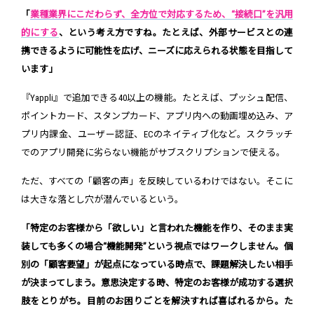
「
業種業界にこだわらず、全方位で対応するため、“接続口”を汎用
的にする
、という考え方ですね。たとえば、外部サービスとの連
携できるように可能性を広げ、ニーズに応えられる状態を目指して
います」
『Yappli』で追加できる40以上の機能。たとえば、プッシュ配信、
ポイントカード、スタンプカード、アプリ内への動画埋め込み、ア
プリ内課金、ユーザー認証、ECのネイティブ化など。スクラッチ
でのアプリ開発に劣らない機能がサブスクリプションで使える。
ただ、すべての「顧客の声」を反映しているわけではない。そこに
は大きな落とし穴が潜んでいるという。
「特定のお客様から「欲しい」と言われた機能を作り、そのまま実
装しても多くの場合“機能開発”という視点ではワークしません。個
別の「顧客要望」が起点になっている時点で、課題解決したい相手
が決まってしまう。意思決定する時、特定のお客様が成功する選択
肢をとりがち。目前のお困りごとを解決すれば喜ばれるから。た