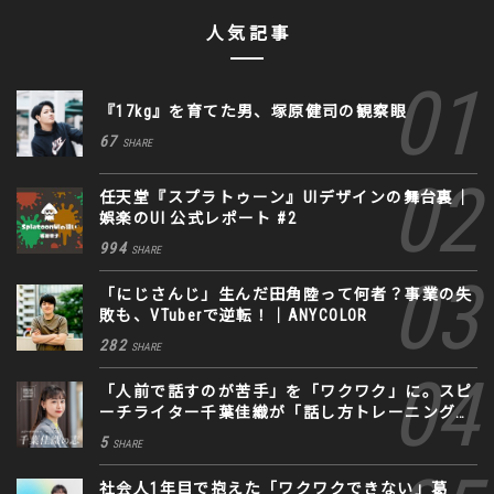
人気記事
『17kg』を育てた男、塚原健司の観察眼
67
SHARE
任天堂『スプラトゥーン』UIデザインの舞台裏｜
娯楽のUI 公式レポート #2
994
SHARE
「にじさんじ」生んだ田角陸って何者？事業の失
敗も、VTuberで逆転！｜ANYCOLOR
282
SHARE
「人前で話すのが苦手」を「ワクワク」に。スピ
ーチライター千葉佳織が「話し方トレーニング」
に込めた思い
5
SHARE
社会人1年目で抱えた「ワクワクできない」葛