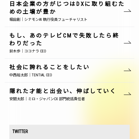
日本企業の方がじつはDXに取り組むた
めの土壌が豊か
堀田創｜シナモンAI 執行役員フューチャリスト
もし、あのテレビCMで失敗したら終
わりだった
鈴木歩｜ココナラ CEO
社会に誇れることをしたい
中西裕太郎｜TENTIAL CEO
隠れた才能と出会い、伸ばしていく
安間太郎｜ミロ・ジャパンCX 部門統括責任者
TWITTER