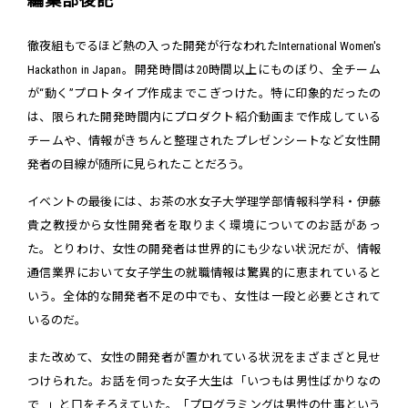
編集部後記
徹夜組もでるほど熱の入った開発が行なわれたInternational Women's
Hackathon in Japan。開発時間は20時間以上にものぼり、全チーム
が“動く”プロトタイプ作成までこぎつけた。特に印象的だったの
は、限られた開発時間内にプロダクト紹介動画まで作成している
チームや、情報がきちんと整理されたプレゼンシートなど女性開
発者の目線が随所に見られたことだろう。
イベントの最後には、お茶の水女子大学理学部情報科学科・伊藤
貴之教授から女性開発者を取りまく環境についてのお話があっ
た。とりわけ、女性の開発者は世界的にも少ない状況だが、情報
通信業界において女子学生の就職情報は驚異的に恵まれていると
いう。全体的な開発者不足の中でも、女性は一段と必要とされて
いるのだ。
また改めて、女性の開発者が置かれている状況をまざまざと見せ
つけられた。お話を伺った女子大生は「いつもは男性ばかりなの
で…」と口をそろえていた。「プログラミングは男性の仕事という