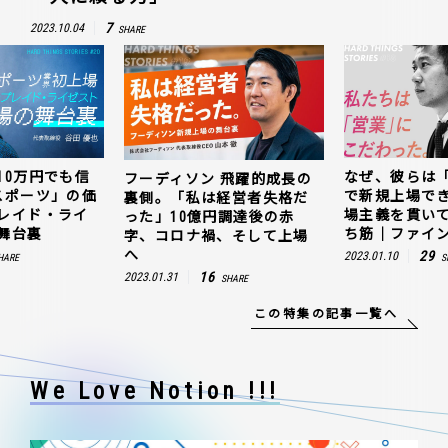
7
2023.10.04
SHARE
10万円でも信
なぜ、彼らは
フーディソン 飛躍的成長の
スポーツ」の価
で新規上場で
裏側。「私は経営者失格だ
レイド・ライ
場主義を貫い
った」10億円調達後の赤
舞台裏
ち筋｜ファイン
字、コロナ禍、そして上場
へ
29
2023.01.10
HARE
S
16
2023.01.31
SHARE
この特集の記事一覧へ
We Love Notion !!!