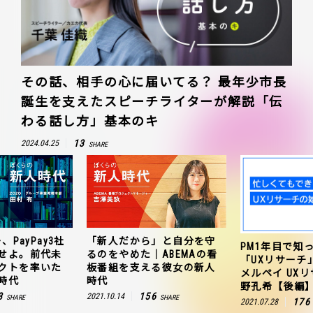
その話、相手の心に届いてる？ 最年少市長
誕生を支えたスピーチライターが解説「伝
わる話し方」基本のキ
13
2024.04.25
SHARE
、PayPay3社
「新人だから」と自分を守
PM1年目で知
せよ。前代未
るのをやめた｜ABEMAの看
「UXリサーチ
クトを率いた
板番組を支える彼女の新人
メルペイ UX
時代
時代
野孔希【後編
3
156
2021.10.14
SHARE
SHARE
176
2021.07.28