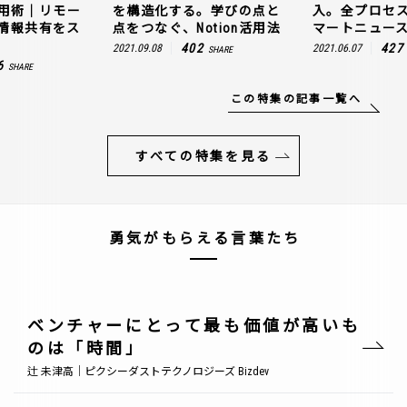
n活用術｜リモー
を構造化する。学びの点と
入。全プロセ
情報共有をス
点をつなぐ、Notion活用法
マートニュー
402
427
2021.09.08
2021.06.07
SHARE
6
SHARE
この特集の記事一覧へ
すべての特集を見る
勇気がもらえる言葉たち
ベンチャーにとって最も価値が高いも
のは「時間」
辻 未津高｜ピクシーダストテクノロジーズ Bizdev