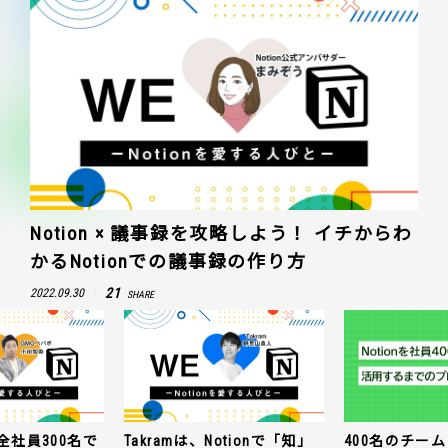
Notion × 議事録を攻略しよう！ イチからわ
かるNotionでの議事録の作り方
21
2022.09.30
SHARE
全社員300名で
Takramは、Notionで「知」
400名のチームに