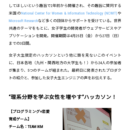
してほしいという趣旨で2年前から開催され、その趣旨に賛同する
米国の
National Center for Women & Information Technology (NCWIT)
や
Microsoft Research
など多くの団体からサポートを受けている。世界
共通のテーマをもとに、女子学生の開発者がウェブサービスやア
プリケーションを開発。開催期間は4月25日（金）から27日（日）
までの3日間。
女子大生限定のハッカソンという他に類を見ないこのイベント
に、日本各地（九州・関西地方の大学生も！）から24人の参加者
が集まり、5つのチームが組まれた。最終日に発表されたプロダク
トの紹介と、参加した女子大生エンジニアの声をお伝えする。
“理系分野を学ぶ女性を増やす”ハッカソン！
【プログラミング×恋愛
育成ゲーム】
チーム名：TEAM IKM