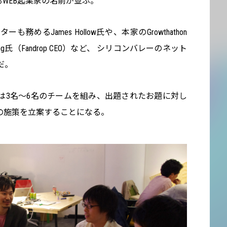
WEB起業家の名前が並ぶ。
ターも務めるJames Hollow氏や、本家のGrowthathon
ng氏（Fandrop CEO）など、 シリコンバレーのネット
だ。
は3名～6名のチームを組み、出題されたお題に対し
の施策を立案することになる。