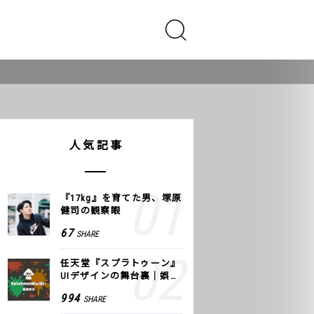
。
人気記事
『17kg』を育てた男、塚原
健司の観察眼
67
SHARE
任天堂『スプラトゥーン』
UIデザインの舞台裏｜娯楽
のUI 公式レポート #2
994
SHARE