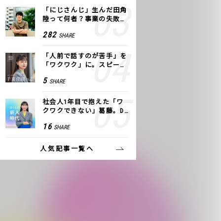
「にじさんじ」生んだ田角
陸って何者？事業の失敗
も、VTuberで逆転！｜ANY
282
SHARE
COLOR
「人前で話すのが苦手」を
「ワクワク」に。スピーチ
ライター千葉佳織が「話し
5
SHARE
方トレーニング」に込めた
思い
社会人1年目で抱えた「ワ
クワクできない」葛藤。De
NAの社内プロジェクトで見
16
SHARE
つけた、私の生きる道
人気記事一覧へ