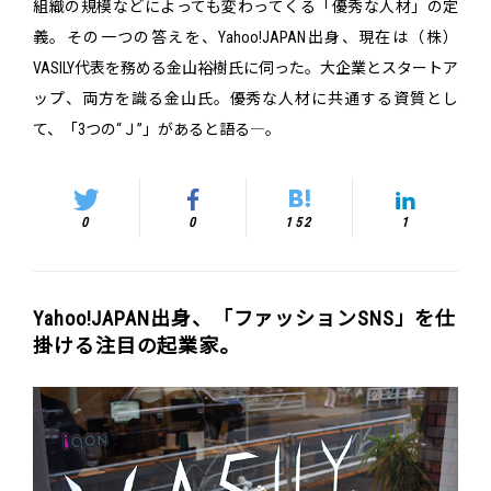
組織の規模などによっても変わってくる「優秀な人材」の定
義。その一つの答えを、Yahoo!JAPAN出身、現在は（株）
VASILY代表を務める金山裕樹氏に伺った。大企業とスタートア
ップ、両方を識る金山氏。優秀な人材に共通する資質とし
て、「3つの“Ｊ”」があると語る―。
0
0
152
1
Yahoo!JAPAN出身、「ファッションSNS」を仕
掛ける注目の起業家。