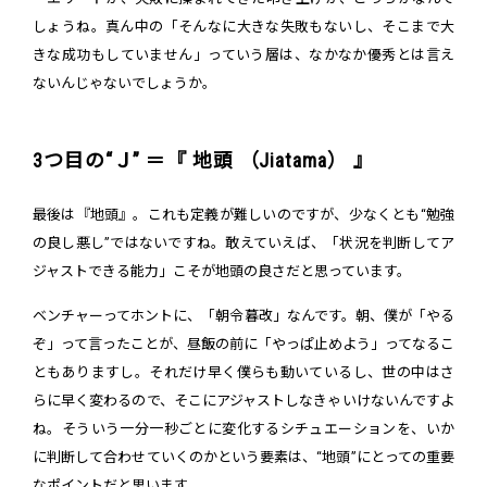
しょうね。真ん中の「そんなに大きな失敗もないし、そこまで大
きな成功もしていません」っていう層は、なかなか優秀とは言え
ないんじゃないでしょうか。
3つ目の“Ｊ” ＝『 地頭 （Jiatama） 』
最後は『地頭』。これも定義が難しいのですが、少なくとも“勉強
の良し悪し”ではないですね。敢えていえば、「状況を判断してア
ジャストできる能力」こそが地頭の良さだと思っています。
ベンチャーってホントに、「朝令暮改」なんです。朝、僕が「やる
ぞ」って言ったことが、昼飯の前に「やっぱ止めよう」ってなるこ
ともありますし。それだけ早く僕らも動いているし、世の中はさ
らに早く変わるので、そこにアジャストしなきゃいけないんですよ
ね。そういう一分一秒ごとに変化するシチュエーションを、いか
に判断して合わせていくのかという要素は、“地頭”にとっての重要
なポイントだと思います。