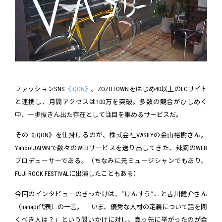
ファッションSNS
《iQON》
。ZOZOTOWNをはじめ40以上のECサイト
と連携し、月間アクセスは100万を突破。多数の競合がひしめく
中、一歩抜きん出た存在として注目を集めるサービスだ。
その《iQON》を仕掛けるのが、株式会社VASILYの金山裕樹さん。
Yahoo!JAPANで数々のWEBサービスを送り出してきた、辣腕のWEB
プロデューサーである。（ちなみに元ミュージシャンでもあり、
FUJI ROCK FESTIVALに出演したこともある）
今回のインタビューのきっかけは、“けんすう”こと古川健介さん
（nanapi代表）の一言。 「いま、優秀な人材の定義について話を聞
くべき人は？」という問いかけに対し、真っ先に挙がったのが金