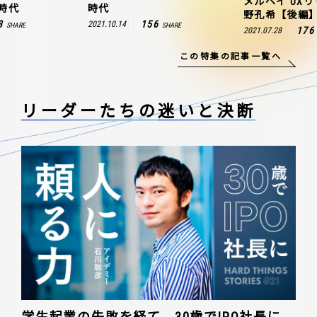
メルペイ UX
時代
時代
野孔希【後編
3
156
2021.10.14
SHARE
SHARE
176
2021.07.28
この特集の記事一覧へ
リーダーたちの
迷いと決断
学生起業の失敗を経て、30歳でIPO社長に。