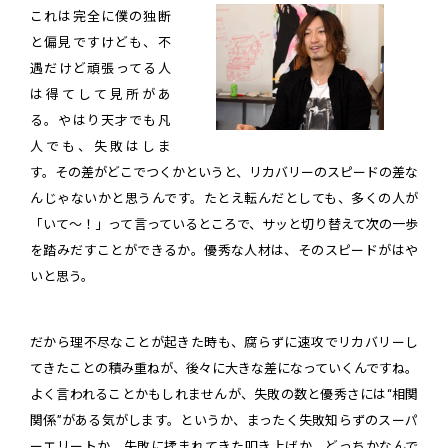
これは完全に僕の独断
と偏見ですけども、不
遇だけど頑張ってる人
は得てして見所があ
る。やはり天才でも凡
人でも、失敗はしま
す。その差がどこでつくかというと、リカバリーのスピードの差な
んじゃないかと思うんです。たとえ転んだとしても、多くの人が
「いて～！」って言っているところで、サッと切り替えて次の一歩
を踏みだすことができるか。優秀な人材は、そのスピードがはや
いと思う。
だから理不尽なことが起きた時も、腐らずに速攻でリカバリーし
てきたことの積み重ねが、後々に大きな差になっていくんですね。
よく言われることかもしれませんが、失敗の数と優秀さには“相関
関係”がある気がします。というか、まったく失敗知らずのスーパ
ーエリートか、失敗に揉まれてきた叩き上げか、どっちかなんで