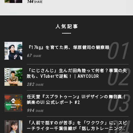
144
SHARE
人気記事
『17kg』を育てた男、塚原健司の観察眼
67
SHARE
「にじさんじ」生んだ田角陸って何者？事業の失
敗も、VTuberで逆転！｜ANYCOLOR
282
SHARE
任天堂『スプラトゥーン』UIデザインの舞台裏｜
娯楽のUI 公式レポート #2
994
SHARE
「人前で話すのが苦手」を「ワクワク」に。スピ
ーチライター千葉佳織が「話し方トレーニング」