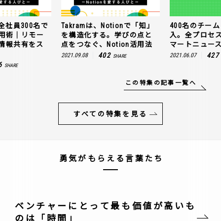
全社員300名で
Takramは、Notionで「知」
400名のチームに
n活用術｜リモー
を構造化する。学びの点と
入。全プロセ
情報共有をス
点をつなぐ、Notion活用法
マートニュー
402
427
2021.09.08
2021.06.07
SHARE
6
SHARE
この特集の記事一覧へ
すべての特集を見る
勇気がもらえる言葉たち
ベンチャーにとって最も価値が高いも
のは「時間」