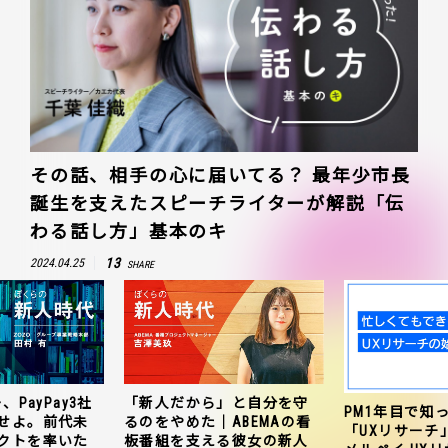
その話、相手の心に届いてる？ 最年少市長
誕生を支えたスピーチライターが解説「伝
わる話し方」基本のキ
13
2024.04.25
SHARE
、PayPay3社
「新人だから」と自分を守
PM1年目で知
せよ。前代未
るのをやめた｜ABEMAの看
「UXリサーチ
クトを率いた
板番組を支える彼女の新人