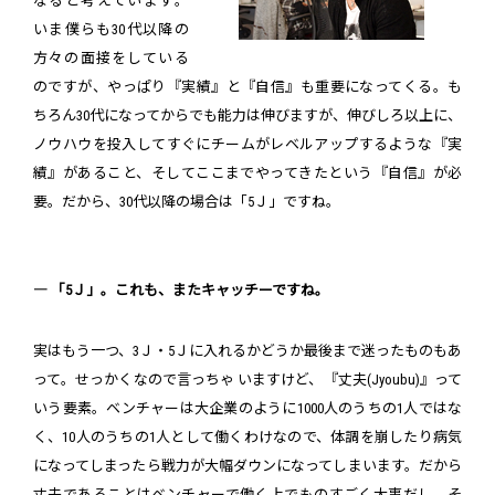
なると考えています。
いま僕らも30代以降の
方々の面接をしている
のですが、やっぱり『実績』と『自信』も重要になってくる。も
ちろん30代になってからでも能力は伸びますが、伸びしろ以上に、
ノウハウを投入してすぐにチームがレベルアップするような『実
績』があること、そしてここまでやってきたという『自信』が必
要。だから、30代以降の場合は「5Ｊ」ですね。
― 「5Ｊ」。これも、またキャッチーですね。
実はもう一つ、3Ｊ・5Ｊに入れるかどうか最後まで迷ったものもあ
って。せっかくなので言っちゃ いますけど、『丈夫(Jyoubu)』って
いう要素。ベンチャーは大企業のように1000人のうちの1人ではな
く、10人のうちの1人として働くわけなので、体調を崩したり病気
になってしまったら戦力が大幅ダウンになってしまいます。だから
丈夫であることはベンチャーで働く上でものすごく大事だし、そ