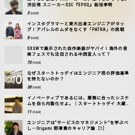
渋谷発 スニーカーD2C『EPOQ』板垣孝明
3
SHARE
インスタグラマーと東大出身エンジニアがタッ
グ！アパレルのムダをなくす「PATRA」の挑戦
8
SHARE
SXSWで展示された自作楽器がヤバイ！海外の音
楽フェスでも注目される中西宣人って？
70
SHARE
なぜスタートトゥデイはエンジニア用の評価基準
を持たないのか？
38
SHARE
イノベーティブであるには、業務に合ったシステ
ムを自ら内製化せよ。｜スタートトゥデイ 大蔵
峰樹に訊く！
11
SHARE
エンジニアは“サービスのマネジメント”を学ぶべ
し―Origami 野澤貴のキャリア論［1］