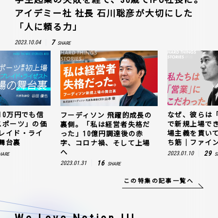
アイデミー社 社長 石川聡彦が大切にした
「人に頼る力」
7
2023.10.04
SHARE
10万円でも信
なぜ、彼らは
フーディソン 飛躍的成長の
スポーツ」の価
で新規上場で
裏側。「私は経営者失格だ
レイド・ライ
場主義を貫い
った」10億円調達後の赤
舞台裏
ち筋｜ファイン
字、コロナ禍、そして上場
へ
29
2023.01.10
HARE
S
16
2023.01.31
SHARE
この特集の記事一覧へ