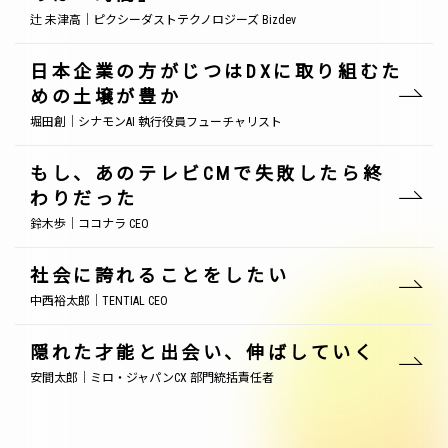
辻 未津高｜ピクシーダストテクノロジーズ Bizdev
日本企業の方がじつはDXに取り組むた
めの土壌が豊か
堀田創｜シナモンAI 執行役員フューチャリスト
もし、あのテレビCMで失敗したら終
わりだった
鈴木歩｜ココナラ CEO
社会に誇れることをしたい
中西裕太郎｜TENTIAL CEO
隠れた才能と出会い、伸ばしていく
安間太郎｜ミロ・ジャパンCX 部門統括責任者