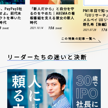
、PayPay3社
「新人だから」と自分を守
PM1年目で知
せよ。前代未
るのをやめた｜ABEMAの看
「UXリサーチ
クトを率いた
板番組を支える彼女の新人
メルペイ UX
時代
時代
野孔希【後編
3
156
2021.10.14
SHARE
SHARE
176
2021.07.28
この特集の記事一覧へ
リーダーたちの
迷いと決断