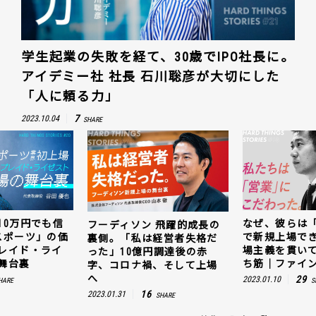
学生起業の失敗を経て、30歳でIPO社長に。
アイデミー社 社長 石川聡彦が大切にした
「人に頼る力」
7
2023.10.04
SHARE
10万円でも信
なぜ、彼らは
フーディソン 飛躍的成長の
スポーツ」の価
で新規上場で
裏側。「私は経営者失格だ
レイド・ライ
場主義を貫い
った」10億円調達後の赤
舞台裏
ち筋｜ファイン
字、コロナ禍、そして上場
へ
29
2023.01.10
HARE
S
16
2023.01.31
SHARE