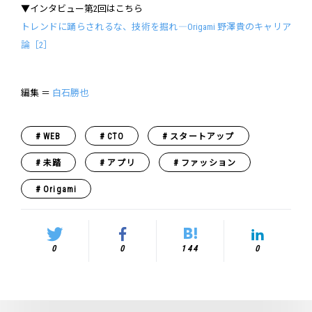
▼インタビュー第2回はこちら
トレンドに踊らされるな、技術を掘れ―Origami 野澤貴のキャリア
論［2］
編集 ＝
白石勝也
WEB
CTO
スタートアップ
未踏
アプリ
ファッション
Origami
0
0
144
0