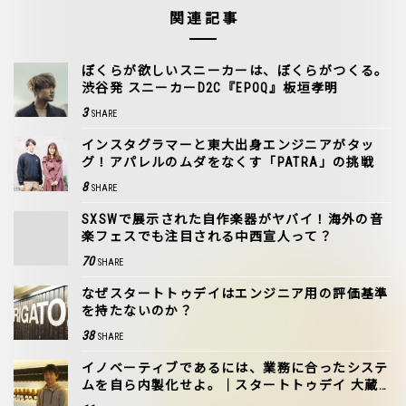
関連記事
ぼくらが欲しいスニーカーは、ぼくらがつくる。
渋谷発 スニーカーD2C『EPOQ』板垣孝明
3
SHARE
インスタグラマーと東大出身エンジニアがタッ
グ！アパレルのムダをなくす「PATRA」の挑戦
8
SHARE
SXSWで展示された自作楽器がヤバイ！海外の音
楽フェスでも注目される中西宣人って？
70
SHARE
なぜスタートトゥデイはエンジニア用の評価基準
を持たないのか？
38
SHARE
イノベーティブであるには、業務に合ったシステ
ムを自ら内製化せよ。｜スタートトゥデイ 大蔵
峰樹に訊く！