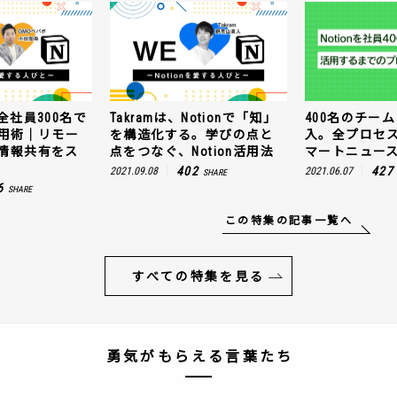
全社員300名で
Takramは、Notionで「知」
400名のチームに
n活用術｜リモー
を構造化する。学びの点と
入。全プロセ
情報共有をス
点をつなぐ、Notion活用法
マートニュー
402
427
2021.09.08
2021.06.07
SHARE
6
SHARE
この特集の記事一覧へ
すべての特集を見る
勇気がもらえる言葉たち