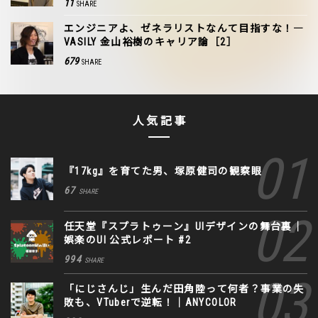
11
SHARE
エンジニアよ、ゼネラリストなんて目指すな！―
VASILY 金山裕樹のキャリア論［2］
679
SHARE
人気記事
『17kg』を育てた男、塚原健司の観察眼
67
SHARE
任天堂『スプラトゥーン』UIデザインの舞台裏｜
娯楽のUI 公式レポート #2
994
SHARE
「にじさんじ」生んだ田角陸って何者？事業の失
敗も、VTuberで逆転！｜ANYCOLOR