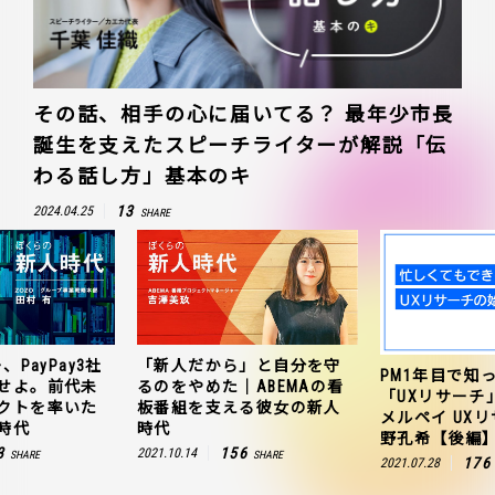
その話、相手の心に届いてる？ 最年少市長
誕生を支えたスピーチライターが解説「伝
わる話し方」基本のキ
13
2024.04.25
SHARE
、PayPay3社
「新人だから」と自分を守
PM1年目で知
せよ。前代未
るのをやめた｜ABEMAの看
「UXリサーチ
クトを率いた
板番組を支える彼女の新人
メルペイ UX
時代
時代
野孔希【後編
3
156
2021.10.14
SHARE
SHARE
176
2021.07.28