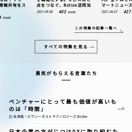
情報共有をス
点をつなぐ、Notion活用法
マートニュー
402
427
2021.09.08
2021.06.07
SHARE
6
SHARE
この特集の記事一覧へ
すべての特集を見る
勇気がもらえる言葉たち
ベンチャーにとって最も価値が高いも
のは「時間」
辻 未津高｜ピクシーダストテクノロジーズ Bizdev
日本企業の方がじつはDXに取り組むた