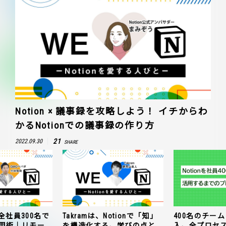
Notion × 議事録を攻略しよう！ イチからわ
かるNotionでの議事録の作り方
21
2022.09.30
SHARE
全社員300名で
Takramは、Notionで「知」
400名のチームに
n活用術｜リモー
を構造化する。学びの点と
入。全プロセ