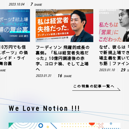
7
2023.10.04
SHARE
10万円でも信
なぜ、彼らは
フーディソン 飛躍的成長の
スポーツ」の価
で新規上場で
裏側。「私は経営者失格だ
レイド・ライ
場主義を貫い
った」10億円調達後の赤
舞台裏
ち筋｜ファイン
字、コロナ禍、そして上場
へ
29
2023.01.10
HARE
S
16
2023.01.31
SHARE
この特集の記事一覧へ
We Love Notion !!!