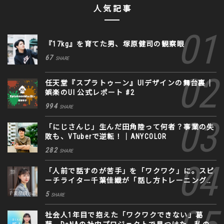
人気記事
『17kg』を育てた男、塚原健司の観察眼
67
SHARE
任天堂『スプラトゥーン』UIデザインの舞台裏｜
娯楽のUI 公式レポート #2
994
SHARE
「にじさんじ」生んだ田角陸って何者？事業の失
敗も、VTuberで逆転！｜ANYCOLOR
282
SHARE
「人前で話すのが苦手」を「ワクワク」に。スピ
ーチライター千葉佳織が「話し方トレーニング」
に込めた思い
5
SHARE
社会人1年目で抱えた「ワクワクできない」葛