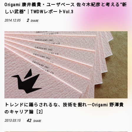
Origami 康井義貴・ユーザベース 佐々木紀彦と考える“新
しい武器”｜TWDWレポートVol.3
2
2014.12.05
SHARE
トレンドに踊らされるな、技術を掘れ―Origami 野澤貴
のキャリア論［2］
42
2013.03.15
SHARE