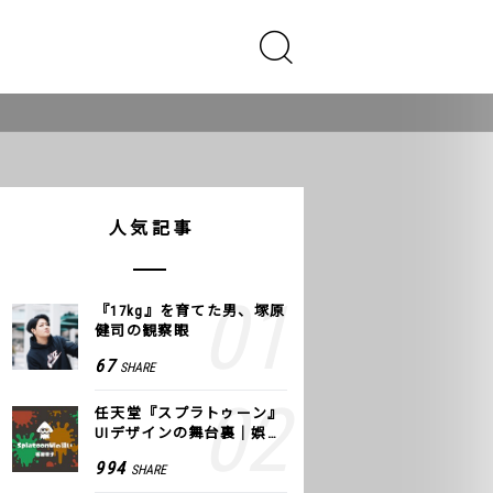
人気記事
『17kg』を育てた男、塚原
健司の観察眼
67
SHARE
任天堂『スプラトゥーン』
UIデザインの舞台裏｜娯楽
のUI 公式レポート #2
994
SHARE