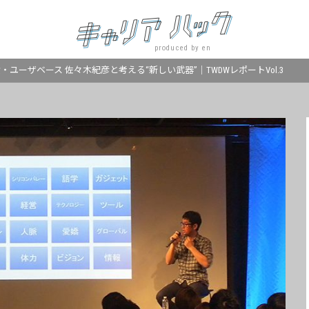
produced by en
井義貴・ユーザベース 佐々木紀彦と考える“新しい武器”｜TWDWレポートVol.3