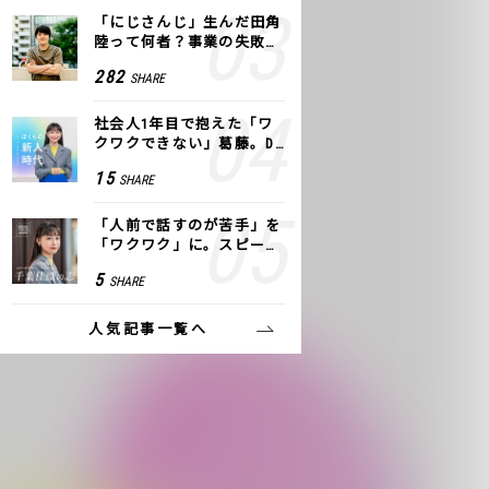
「にじさんじ」生んだ田角
陸って何者？事業の失敗
も、VTuberで逆転！｜ANY
282
SHARE
COLOR
社会人1年目で抱えた「ワ
クワクできない」葛藤。De
NAの社内プロジェクトで見
15
SHARE
つけた、私の生きる道
「人前で話すのが苦手」を
「ワクワク」に。スピーチ
ライター千葉佳織が「話し
5
SHARE
方トレーニング」に込めた
思い
人気記事一覧へ