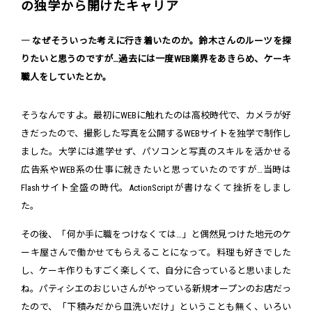
の独学から開けたキャリア
― なぜそういった考えに行き着いたのか。鈴木さんのルーツを探
りたいと思うのですが…過去には一度WEB業界をあきらめ、ケーキ
職人をしていたとか。
そうなんですよ。最初にWEBに触れたのは高校時代で、カメラが好
きだったので、撮影した写真を公開するWEBサイトを独学で制作し
ました。大学には進学せず、パソコンと写真のスキルを活かせる
広告系やWEB系の仕事に就きたいと思っていたのですが…当時は
Flashサイト全盛の時代。ActionScriptが書けなくて挫折をしまし
た。
その後、「何か手に職をつけなくては…」と偶然見つけた地元のケ
ーキ屋さんで働かせてもらえることになって。料理も好きでした
し、ケーキ作りもすごく楽しくて、自分に合っていると思いました
ね。パティシエのおじいさんがやっている新規オープンのお店だっ
たので、「下積みだから皿洗いだけ」ということも無く、いろい