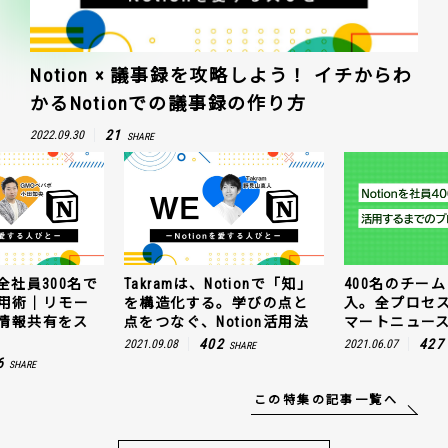
Notion × 議事録を攻略しよう！ イチからわ
かるNotionでの議事録の作り方
21
2022.09.30
SHARE
全社員300名で
Takramは、Notionで「知」
400名のチームに
n活用術｜リモー
を構造化する。学びの点と
入。全プロセ
情報共有をス
点をつなぐ、Notion活用法
マートニュー
402
427
2021.09.08
2021.06.07
SHARE
6
SHARE
この特集の記事一覧へ