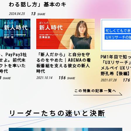
わる話し方」基本のキ
13
2024.04.25
SHARE
、PayPay3社
「新人だから」と自分を守
PM1年目で知
せよ。前代未
るのをやめた｜ABEMAの看
「UXリサーチ
クトを率いた
板番組を支える彼女の新人
メルペイ UX
時代
時代
野孔希【後編
3
156
2021.10.14
SHARE
SHARE
176
2021.07.28
この特集の記事一覧へ
リーダーたちの
迷いと決断