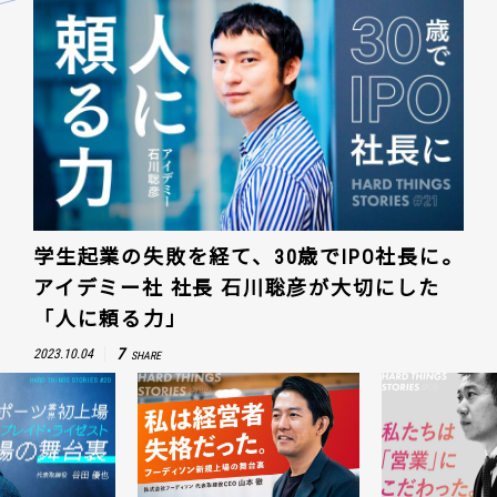
学生起業の失敗を経て、30歳でIPO社長に。
アイデミー社 社長 石川聡彦が大切にした
「人に頼る力」
7
2023.10.04
SHARE