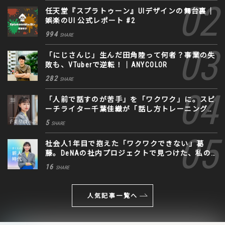
任天堂『スプラトゥーン』UIデザインの舞台裏｜
娯楽のUI 公式レポート #2
994
SHARE
「にじさんじ」生んだ田角陸って何者？事業の失
敗も、VTuberで逆転！｜ANYCOLOR
282
SHARE
「人前で話すのが苦手」を「ワクワク」に。スピ
ーチライター千葉佳織が「話し方トレーニング」
に込めた思い
5
SHARE
社会人1年目で抱えた「ワクワクできない」葛
藤。DeNAの社内プロジェクトで見つけた、私の
生きる道
16
SHARE
人気記事一覧へ