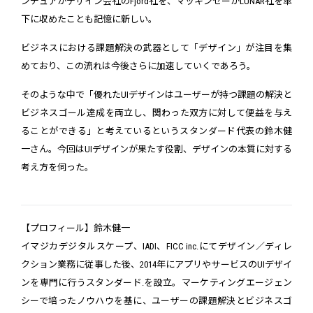
ンチュアがデザイン会社のFjord社を、マッキンゼーがLUNAR社を傘
下に収めたことも記憶に新しい。
ビジネスにおける課題解決の武器として「デザイン」が注目を集
めており、この流れは今後さらに加速していくであろう。
そのような中で「優れたUIデザインはユーザーが持つ課題の解決と
ビジネスゴール達成を両立し、関わった双方に対して便益を与え
ることができる」と考えているというスタンダード代表の鈴木健
一さん。今回はUIデザインが果たす役割、デザインの本質に対する
考え方を伺った。
【プロフィール】鈴木健一
イマジカデジタルスケープ、IADI、FICC inc.にてデザイン／ディレ
クション業務に従事した後、2014年にアプリやサービスのUIデザイ
ンを専門に行うスタンダード.を設立。マーケティングエージェン
シーで培ったノウハウを基に、ユーザーの課題解決とビジネスゴ