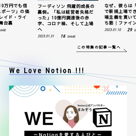
10万円でも信
なぜ、彼らは
フーディソン 飛躍的成長の
スポーツ」の価
で新規上場で
裏側。「私は経営者失格だ
レイド・ライ
場主義を貫い
った」10億円調達後の赤
舞台裏
ち筋｜ファイン
字、コロナ禍、そして上場
へ
29
2023.01.10
HARE
S
16
2023.01.31
SHARE
この特集の記事一覧へ
We Love Notion !!!