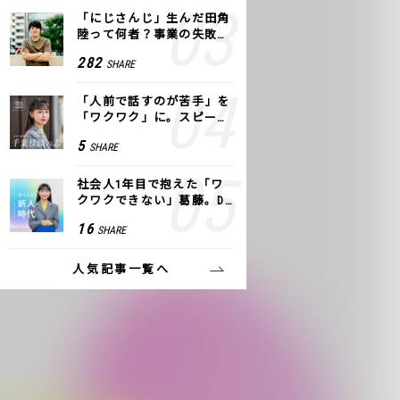
「にじさんじ」生んだ田角
陸って何者？事業の失敗
も、VTuberで逆転！｜ANY
282
SHARE
COLOR
「人前で話すのが苦手」を
「ワクワク」に。スピーチ
ライター千葉佳織が「話し
5
SHARE
方トレーニング」に込めた
思い
社会人1年目で抱えた「ワ
クワクできない」葛藤。De
NAの社内プロジェクトで見
16
SHARE
つけた、私の生きる道
人気記事一覧へ