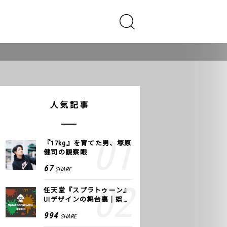
人気記事
『17kg』を育てた男、塚原
健司の観察眼
67
SHARE
任天堂『スプラトゥーン』
UIデザインの舞台裏｜娯楽
のUI 公式レポート #2
994
SHARE