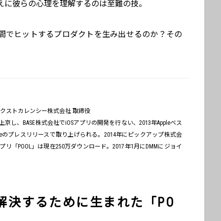
えに彼らの心理を理解するのは至難の技。
間でヒットするプロダクトを生み出せるのか？その
クストカレンシー株式会社 取締役
し、BASE株式会社でiOSアプリの開発を行ない、2013年Appleベス
leのプレスリリースで取り上げられる。2014年にピックアップ株式会
「POOL」は現在250万ダウンロード。2017年1月にDMMにジョイ
解決するために生まれた「PO