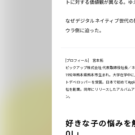
トに対する価値観が異なる。ゆ
なぜデジタルネイティブ世代の
ウラ側に迫った。
[プロフィール] 宮本拓
ピックアップ株式会社 代表取締役社長／ネ
1992年熊本県熊本市生まれ。大学在学中に上京
トデベロッパーを受賞。日本で初めてApp
社を創業。同年にリリースしたアルバムアプリ
ン。
好きな子の悩みを
OL」