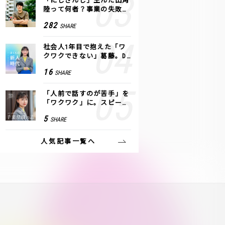
「にじさんじ」生んだ田角
陸って何者？事業の失敗
も、VTuberで逆転！｜ANY
282
SHARE
COLOR
社会人1年目で抱えた「ワ
クワクできない」葛藤。De
NAの社内プロジェクトで見
16
SHARE
つけた、私の生きる道
「人前で話すのが苦手」を
「ワクワク」に。スピーチ
ライター千葉佳織が「話し
5
SHARE
方トレーニング」に込めた
思い
人気記事一覧へ