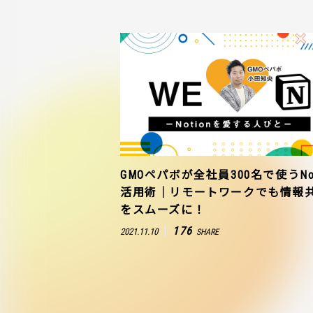
GMOペパボが全社員300名で使うNot
活用術｜リモートワークでも情報
をスムーズに！
176
2021.11.10
SHARE