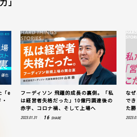
力」
た「e
フーディソン 飛躍的成長の裏側。「私
なぜ
ド・
は経営者失格だった」10億円調達後の
でき
赤字、コロナ禍、そして上場へ
た勝
16
2023.01.31
2023.0
SHARE