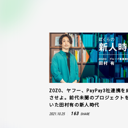
ZOZO、ヤフー、PayPay3社連携を
させよ。前代未聞のプロジェクト
いた田村有の新人時代
163
2021.10.25
SHARE