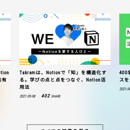
ion
Takramは、Notionで「知」を構造化す
40
共有
る。学びの点と点をつなぐ、Notion活
スを
用法
2021.0
402
2021.09.08
SHARE