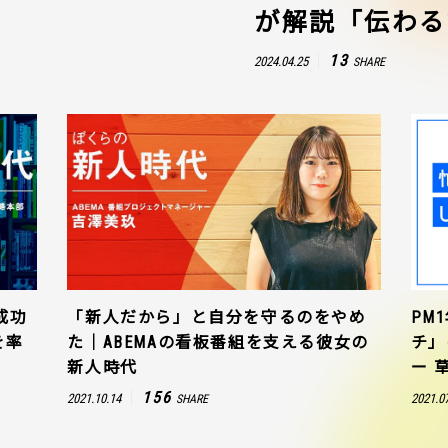
が解説「伝わる
13
2024.04.25
SHARE
成功
「新人だから」と自分を守るのをやめ
PM
を率
た｜ABEMAの看板番組を支える彼女の
チ」
新人時代
ー 
156
2021.10.14
2021.0
SHARE