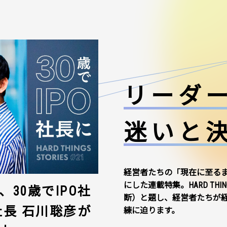
リーダ
迷いと
経営者たちの「現在に至る
にした連載特集。HARD THI
30歳でIPO社
断）と題し、経営者たちが
社長 石川聡彦が
練に迫ります。