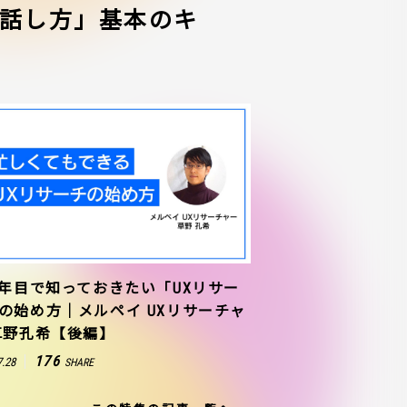
話し方」基本のキ
1年目で知っておきたい「UXリサー
の始め方｜メルペイ UXリサーチャ
草野孔希【後編】
176
7.28
SHARE