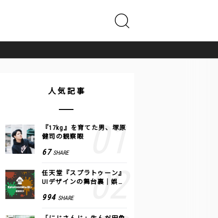
人気記事
『17kg』を育てた男、塚原
健司の観察眼
67
SHARE
任天堂『スプラトゥーン』
UIデザインの舞台裏｜娯楽
のUI 公式レポート #2
994
SHARE