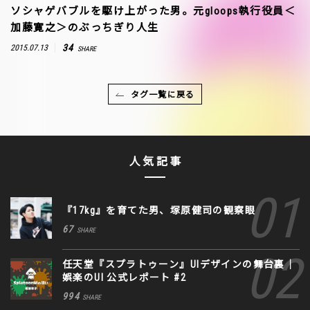
ソシャゲバブルを駆け上がった男。元gloops執行役員＜
加藤寛之＞のぶっちぎり人生
34
2015.07.13
SHARE
タグ一覧に戻る
人気記事
『17kg』を育てた男、塚原健司の観察眼
67
SHARE
任天堂『スプラトゥーン』UIデザインの舞台裏｜
娯楽のUI 公式レポート #2
994
SHARE