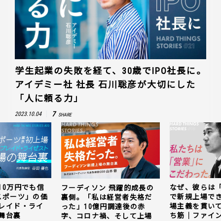
学生起業の失敗を経て、30歳でIPO社長に。
アイデミー社 社長 石川聡彦が大切にした
「人に頼る力」
7
2023.10.04
SHARE
10万円でも信
なぜ、彼らは
フーディソン 飛躍的成長の
スポーツ」の価
で新規上場で
裏側。「私は経営者失格だ
レイド・ライ
場主義を貫い
った」10億円調達後の赤
舞台裏
ち筋｜ファイン
字、コロナ禍、そして上場