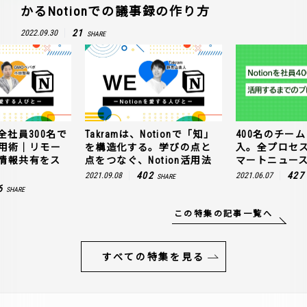
かるNotionでの議事録の作り方
21
2022.09.30
SHARE
全社員300名で
Takramは、Notionで「知」
400名のチームに
n活用術｜リモー
を構造化する。学びの点と
入。全プロセ
情報共有をス
点をつなぐ、Notion活用法
マートニュー
402
427
2021.09.08
2021.06.07
SHARE
6
SHARE
この特集の記事一覧へ
すべての特集を見る