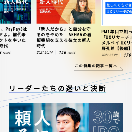
、PayPay3社
「新人だから」と自分を守
PM1年目で知
せよ。前代未
るのをやめた｜ABEMAの看
「UXリサーチ
クトを率いた
板番組を支える彼女の新人
メルペイ UX
時代
時代
野孔希【後編
3
156
2021.10.14
SHARE
SHARE
176
2021.07.28
この特集の記事一覧へ
リーダーたちの
迷いと決断