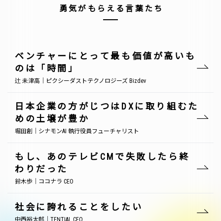
勇気がもらえる言葉たち
ベンチャーにとって最も価値が高いも
のは「時間」
辻 未津高｜ピクシーダストテクノロジーズ Bizdev
日本企業の方がじつはDXに取り組むた
めの土壌が豊か
堀田創｜シナモンAI 執行役員フューチャリスト
もし、あのテレビCMで失敗したら終
わりだった
鈴木歩｜ココナラ CEO
社会に誇れることをしたい
中西裕太郎｜TENTIAL CEO