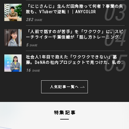
「にじさんじ」生んだ田角陸って何者？事業の失
敗も、VTuberで逆転！｜ANYCOLOR
282
SHARE
「人前で話すのが苦手」を「ワクワク」に。スピ
ーチライター千葉佳織が「話し方トレーニング」
に込めた思い
5
SHARE
社会人1年目で抱えた「ワクワクできない」葛
藤。DeNAの社内プロジェクトで見つけた、私の
生きる道
16
SHARE
人気記事一覧へ
特集記事