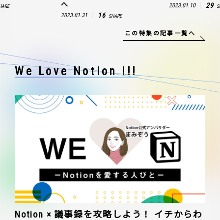
へ
29
2023.01.10
HARE
S
16
2023.01.31
SHARE
この特集の記事一覧へ
We Love Notion !!!
Notion × 議事録を攻略しよう！ イチからわ