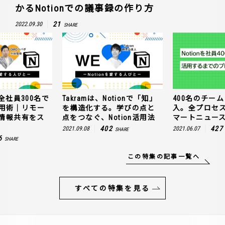
かるNotionでの議事録の作り方
21
2022.09.30
SHARE
全社員300名で
Takramは、Notionで「知」
400名のチームに
n活用術｜リモー
を構造化する。学びの点と
入。全プロセ
情報共有をス
点をつなぐ、Notion活用法
マートニュー
402
427
2021.09.08
2021.06.07
SHARE
6
SHARE
この特集の記事一覧へ
すべての特集を見る