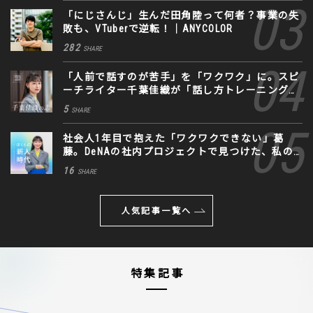
「にじさんじ」生んだ田角陸って何者？事業の失
敗も、VTuberで逆転！｜ANYCOLOR
282
SHARE
「人前で話すのが苦手」を「ワクワク」に。スピ
ーチライター千葉佳織が「話し方トレーニング」
に込めた思い
5
SHARE
社会人1年目で抱えた「ワクワクできない」葛
藤。DeNAの社内プロジェクトで見つけた、私の
生きる道
16
SHARE
人気記事一覧へ
特集記事