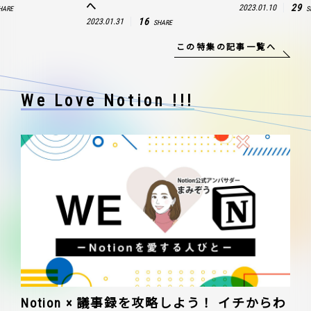
へ
29
2023.01.10
HARE
S
16
2023.01.31
SHARE
この特集の記事一覧へ
We Love Notion !!!
Notion × 議事録を攻略しよう！ イチからわ