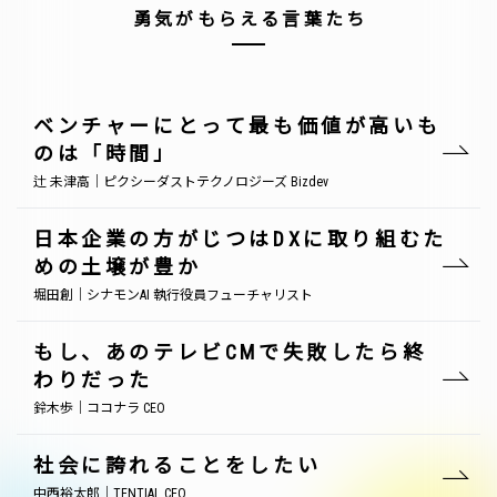
勇気がもらえる言葉たち
ベンチャーにとって最も価値が高いも
のは「時間」
辻 未津高｜ピクシーダストテクノロジーズ Bizdev
日本企業の方がじつはDXに取り組むた
めの土壌が豊か
堀田創｜シナモンAI 執行役員フューチャリスト
もし、あのテレビCMで失敗したら終
わりだった
鈴木歩｜ココナラ CEO
社会に誇れることをしたい
中西裕太郎｜TENTIAL CEO