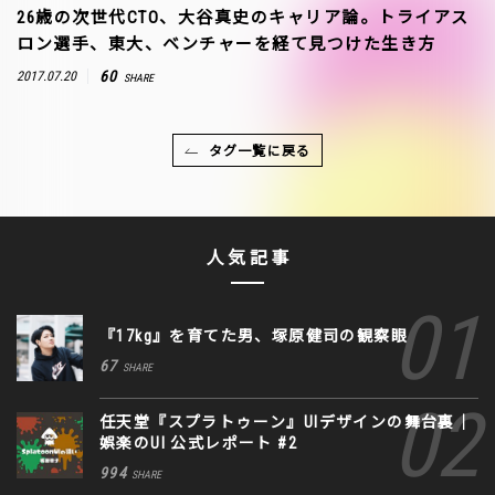
26歳の次世代CTO、大谷真史のキャリア論。トライアス
ロン選手、東大、ベンチャーを経て見つけた生き方
60
2017.07.20
SHARE
タグ一覧に戻る
人気記事
『17kg』を育てた男、塚原健司の観察眼
67
SHARE
任天堂『スプラトゥーン』UIデザインの舞台裏｜
娯楽のUI 公式レポート #2
994
SHARE