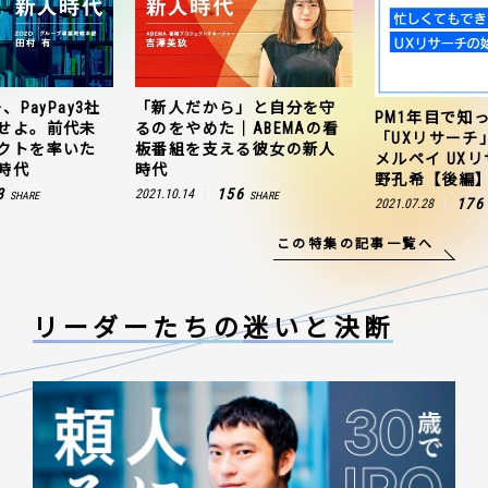
、PayPay3社
「新人だから」と自分を守
PM1年目で知
せよ。前代未
るのをやめた｜ABEMAの看
「UXリサーチ
クトを率いた
板番組を支える彼女の新人
メルペイ UX
時代
時代
野孔希【後編
3
156
2021.10.14
SHARE
SHARE
176
2021.07.28
この特集の記事一覧へ
リーダーたちの
迷いと決断