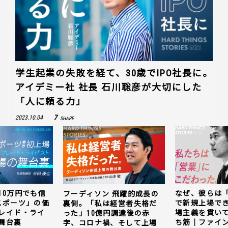
学生起業の失敗を経て、30歳でIPO社長に。
アイデミー社 社長 石川聡彦が大切にした
「人に頼る力」
7
2023.10.04
SHARE
10万円でも信
なぜ、彼らは
フーディソン 飛躍的成長の
スポーツ」の価
で新規上場で
裏側。「私は経営者失格だ
レイド・ライ
場主義を貫い
った」10億円調達後の赤
舞台裏
ち筋｜ファイン
字、コロナ禍、そして上場