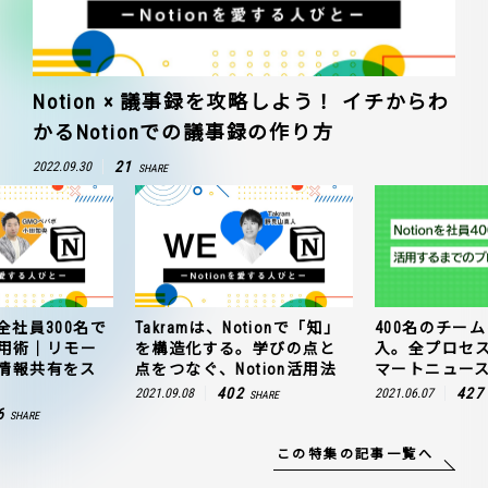
Notion × 議事録を攻略しよう！ イチからわ
かるNotionでの議事録の作り方
21
2022.09.30
SHARE
全社員300名で
Takramは、Notionで「知」
400名のチームに
n活用術｜リモー
を構造化する。学びの点と
入。全プロセ
情報共有をス
点をつなぐ、Notion活用法
マートニュー
402
427
2021.09.08
2021.06.07
SHARE
6
SHARE
この特集の記事一覧へ