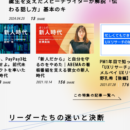
誕生を支えたスピーチライターが解説「伝
わる話し方」基本のキ
13
2024.04.25
SHARE
、PayPay3社
「新人だから」と自分を守
PM1年目で知
せよ。前代未
るのをやめた｜ABEMAの看
「UXリサーチ
クトを率いた
板番組を支える彼女の新人
メルペイ UX
時代
時代
野孔希【後編
3
156
2021.10.14
SHARE
SHARE
176
2021.07.28
この特集の記事一覧へ
リーダーたちの
迷いと決断