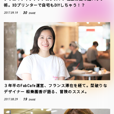
術。3Dプリンターで自宅もDIYしちゃう！？
30
2017.09.19
SHARE
３年半のFabCafe運営、フランス滞在を経て。型破りな
デザイナー 相樂園香が語る、冒険のススメ。
19
2017.08.29
SHARE