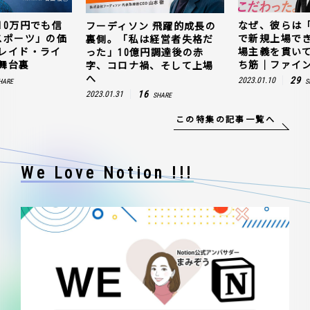
10万円でも信
なぜ、彼らは
フーディソン 飛躍的成長の
スポーツ」の価
で新規上場で
裏側。「私は経営者失格だ
レイド・ライ
場主義を貫い
った」10億円調達後の赤
舞台裏
ち筋｜ファイン
字、コロナ禍、そして上場
へ
29
2023.01.10
HARE
S
16
2023.01.31
SHARE
この特集の記事一覧へ
We Love Notion !!!