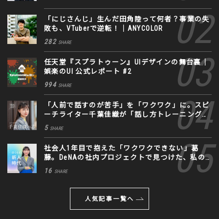
「にじさんじ」生んだ田角陸って何者？事業の失
敗も、VTuberで逆転！｜ANYCOLOR
282
SHARE
任天堂『スプラトゥーン』UIデザインの舞台裏｜
娯楽のUI 公式レポート #2
994
SHARE
「人前で話すのが苦手」を「ワクワク」に。スピ
ーチライター千葉佳織が「話し方トレーニング」
に込めた思い
5
SHARE
社会人1年目で抱えた「ワクワクできない」葛
藤。DeNAの社内プロジェクトで見つけた、私の
生きる道
16
SHARE
人気記事一覧へ