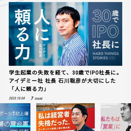
学生起業の失敗を経て、30歳でIPO社長に。
アイデミー社 社長 石川聡彦が大切にした
「人に頼る力」
7
2023.10.04
SHARE