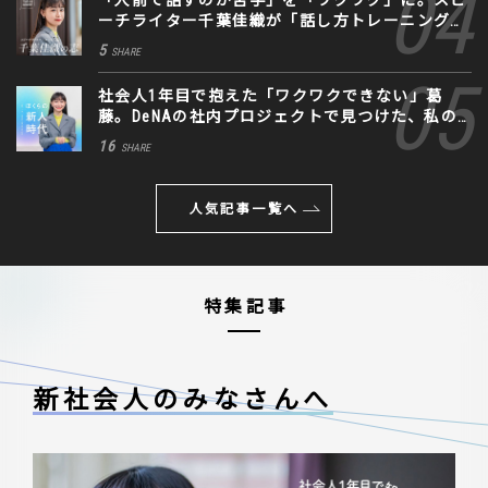
「人前で話すのが苦手」を「ワクワク」に。スピ
ーチライター千葉佳織が「話し方トレーニング」
に込めた思い
5
SHARE
社会人1年目で抱えた「ワクワクできない」葛
藤。DeNAの社内プロジェクトで見つけた、私の
生きる道
16
SHARE
人気記事一覧へ
特集記事
新社会人のみなさんへ