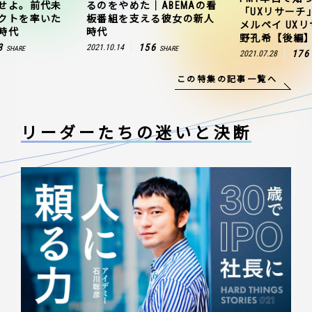
せよ。前代未
るのをやめた｜ABEMAの看
「UXリサーチ
クトを率いた
板番組を支える彼女の新人
メルペイ UX
時代
時代
野孔希【後編
3
156
2021.10.14
SHARE
SHARE
176
2021.07.28
この特集の記事一覧へ
リーダーたちの
迷いと決断