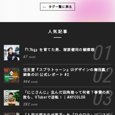
タグ一覧に戻る
人気記事
『17kg』を育てた男、塚原健司の観察眼
67
SHARE
任天堂『スプラトゥーン』UIデザインの舞台裏｜
娯楽のUI 公式レポート #2
994
SHARE
「にじさんじ」生んだ田角陸って何者？事業の失
敗も、VTuberで逆転！｜ANYCOLOR
282
SHARE