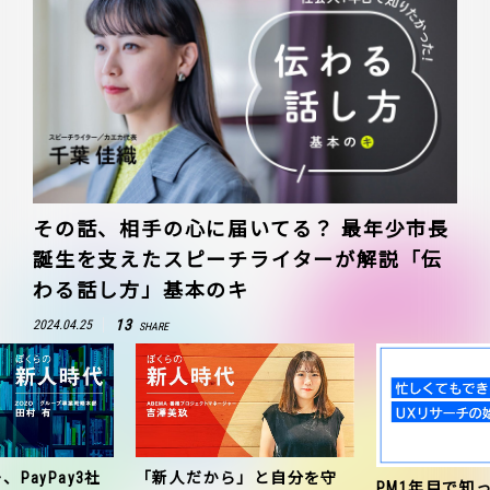
その話、相手の心に届いてる？ 最年少市長
誕生を支えたスピーチライターが解説「伝
わる話し方」基本のキ
13
2024.04.25
SHARE
、PayPay3社
「新人だから」と自分を守
PM1年目で知