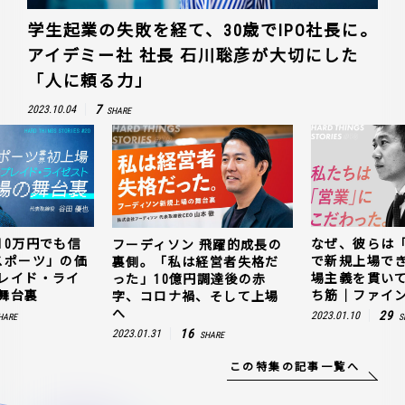
学生起業の失敗を経て、30歳でIPO社長に。
アイデミー社 社長 石川聡彦が大切にした
「人に頼る力」
7
2023.10.04
SHARE
10万円でも信
なぜ、彼らは
フーディソン 飛躍的成長の
スポーツ」の価
で新規上場で
裏側。「私は経営者失格だ
レイド・ライ
場主義を貫い
った」10億円調達後の赤
舞台裏
ち筋｜ファイン
字、コロナ禍、そして上場
へ
29
2023.01.10
HARE
S
16
2023.01.31
SHARE
この特集の記事一覧へ