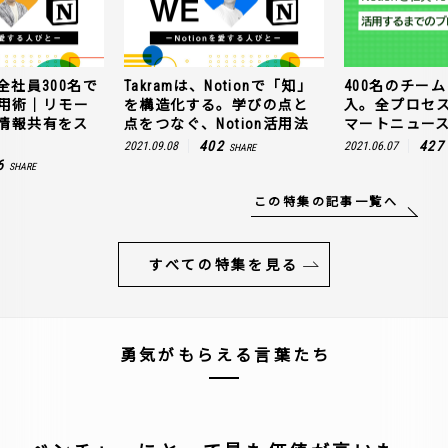
全社員300名で
Takramは、Notionで「知」
400名のチームに
n活用術｜リモー
を構造化する。学びの点と
入。全プロセ
情報共有をス
点をつなぐ、Notion活用法
マートニュー
402
427
2021.09.08
2021.06.07
SHARE
6
SHARE
この特集の記事一覧へ
すべての特集を見る
勇気がもらえる言葉たち