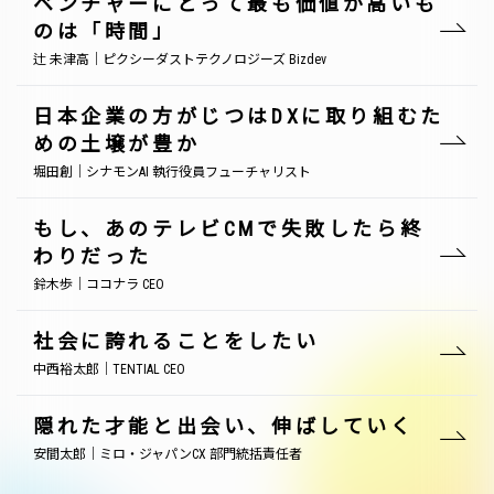
ベンチャーにとって最も価値が高いも
のは「時間」
辻 未津高｜ピクシーダストテクノロジーズ Bizdev
日本企業の方がじつはDXに取り組むた
めの土壌が豊か
堀田創｜シナモンAI 執行役員フューチャリスト
もし、あのテレビCMで失敗したら終
わりだった
鈴木歩｜ココナラ CEO
社会に誇れることをしたい
中西裕太郎｜TENTIAL CEO
隠れた才能と出会い、伸ばしていく
安間太郎｜ミロ・ジャパンCX 部門統括責任者