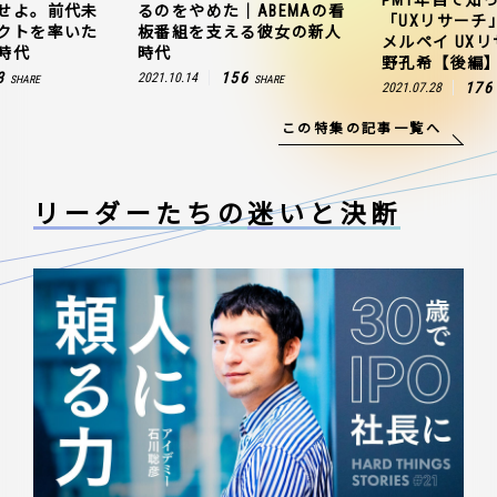
せよ。前代未
るのをやめた｜ABEMAの看
「UXリサーチ
クトを率いた
板番組を支える彼女の新人
メルペイ UX
時代
時代
野孔希【後編
3
156
2021.10.14
SHARE
SHARE
176
2021.07.28
この特集の記事一覧へ
リーダーたちの
迷いと決断