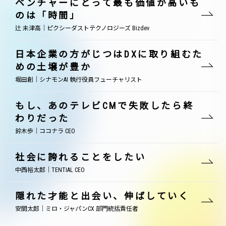
ベンチャーにとって最も価値が高いも
のは「時間」
辻 未津高｜ピクシーダストテクノロジーズ Bizdev
日本企業の方がじつはDXに取り組むた
めの土壌が豊か
堀田創｜シナモンAI 執行役員フューチャリスト
もし、あのテレビCMで失敗したら終
わりだった
鈴木歩｜ココナラ CEO
社会に誇れることをしたい
中西裕太郎｜TENTIAL CEO
隠れた才能と出会い、伸ばしていく
安間太郎｜ミロ・ジャパンCX 部門統括責任者