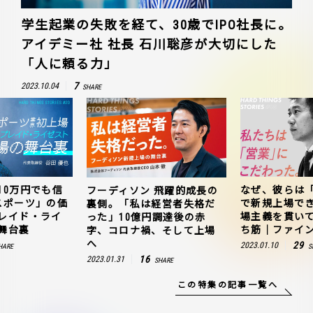
学生起業の失敗を経て、30歳でIPO社長に。
アイデミー社 社長 石川聡彦が大切にした
「人に頼る力」
7
2023.10.04
SHARE
10万円でも信
なぜ、彼らは
フーディソン 飛躍的成長の
スポーツ」の価
で新規上場で
裏側。「私は経営者失格だ
レイド・ライ
場主義を貫い
った」10億円調達後の赤
舞台裏
ち筋｜ファイン
字、コロナ禍、そして上場
へ
29
2023.01.10
HARE
S
16
2023.01.31
SHARE
この特集の記事一覧へ