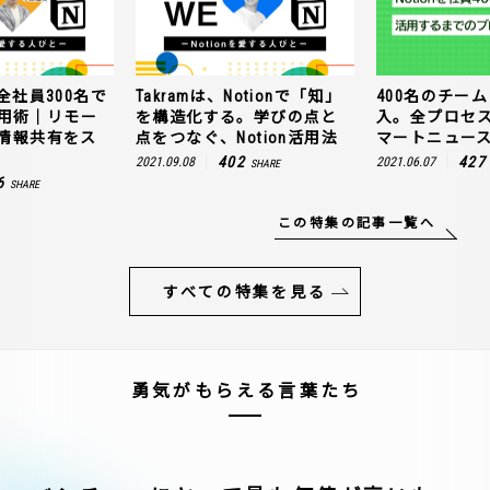
全社員300名で
Takramは、Notionで「知」
400名のチームに
n活用術｜リモー
を構造化する。学びの点と
入。全プロセ
情報共有をス
点をつなぐ、Notion活用法
マートニュー
402
427
2021.09.08
2021.06.07
SHARE
6
SHARE
この特集の記事一覧へ
すべての特集を見る
勇気がもらえる言葉たち