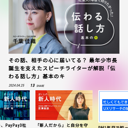
その話、相手の心に届いてる？ 最年少市長
誕生を支えたスピーチライターが解説「伝
わる話し方」基本のキ
13
2024.04.25
SHARE
、PayPay3社
「新人だから」と自分を守
PM1年目で知