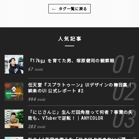
タグ一覧に戻る
人気記事
『17kg』を育てた男、塚原健司の観察眼
67
SHARE
任天堂『スプラトゥーン』UIデザインの舞台裏｜
娯楽のUI 公式レポート #2
994
SHARE
「にじさんじ」生んだ田角陸って何者？事業の失
敗も、VTuberで逆転！｜ANYCOLOR
282
SHARE