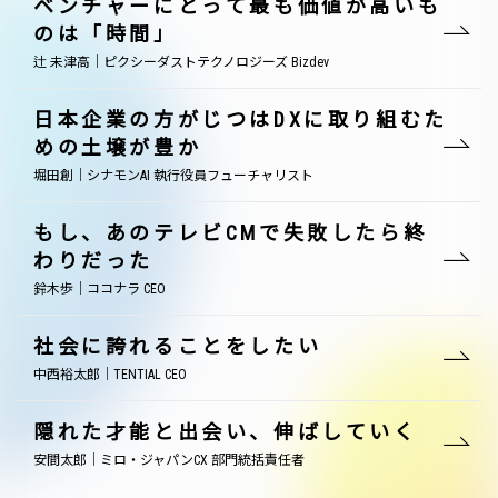
ベンチャーにとって最も価値が高いも
のは「時間」
辻 未津高｜ピクシーダストテクノロジーズ Bizdev
日本企業の方がじつはDXに取り組むた
めの土壌が豊か
堀田創｜シナモンAI 執行役員フューチャリスト
もし、あのテレビCMで失敗したら終
わりだった
鈴木歩｜ココナラ CEO
社会に誇れることをしたい
中西裕太郎｜TENTIAL CEO
隠れた才能と出会い、伸ばしていく
安間太郎｜ミロ・ジャパンCX 部門統括責任者