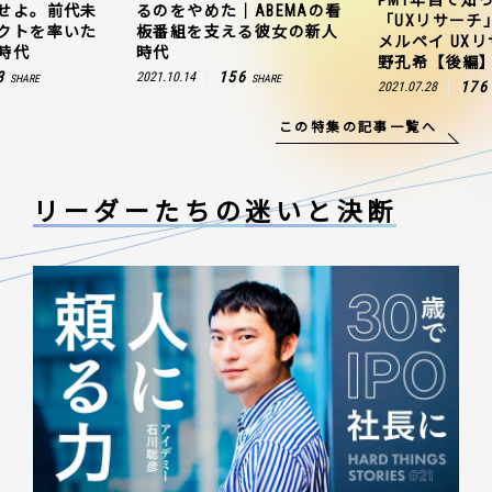
せよ。前代未
るのをやめた｜ABEMAの看
「UXリサーチ
クトを率いた
板番組を支える彼女の新人
メルペイ UX
時代
時代
野孔希【後編
3
156
2021.10.14
SHARE
SHARE
176
2021.07.28
この特集の記事一覧へ
リーダーたちの
迷いと決断