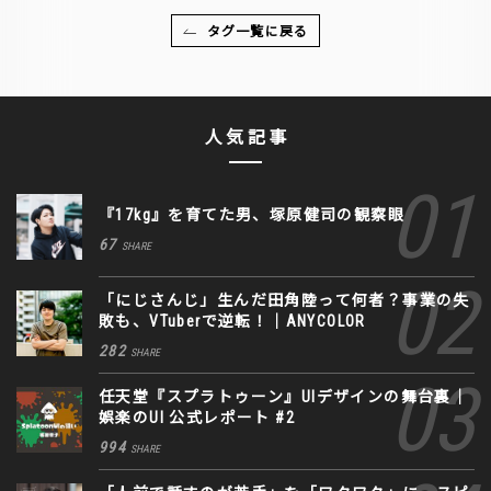
タグ一覧に戻る
人気記事
『17kg』を育てた男、塚原健司の観察眼
67
SHARE
「にじさんじ」生んだ田角陸って何者？事業の失
敗も、VTuberで逆転！｜ANYCOLOR
282
SHARE
任天堂『スプラトゥーン』UIデザインの舞台裏｜
娯楽のUI 公式レポート #2
994
SHARE