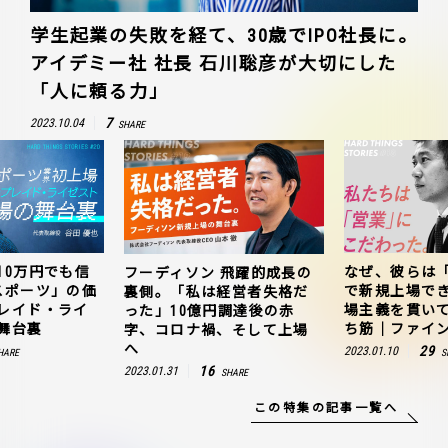
学生起業の失敗を経て、30歳でIPO社長に。
アイデミー社 社長 石川聡彦が大切にした
「人に頼る力」
7
2023.10.04
SHARE
10万円でも信
なぜ、彼らは
フーディソン 飛躍的成長の
スポーツ」の価
で新規上場で
裏側。「私は経営者失格だ
レイド・ライ
場主義を貫い
った」10億円調達後の赤
舞台裏
ち筋｜ファイン
字、コロナ禍、そして上場
へ
29
2023.01.10
HARE
S
16
2023.01.31
SHARE
この特集の記事一覧へ