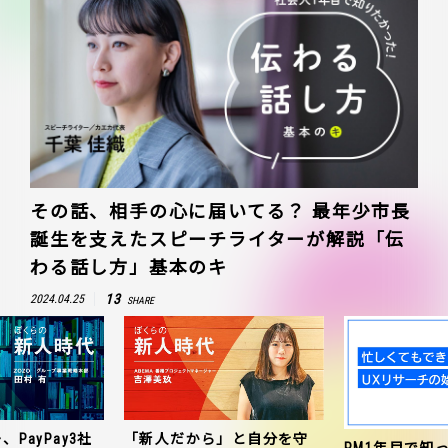
その話、相手の心に届いてる？ 最年少市長
誕生を支えたスピーチライターが解説「伝
わる話し方」基本のキ
13
2024.04.25
SHARE
、PayPay3社
「新人だから」と自分を守
PM1年目で知