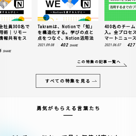
全社員300名で
Takramは、Notionで「知」
400名のチームに
n活用術｜リモー
を構造化する。学びの点と
入。全プロセ
情報共有をス
点をつなぐ、Notion活用法
マートニュー
402
427
2021.09.08
2021.06.07
SHARE
6
SHARE
この特集の記事一覧へ
すべての特集を見る
勇気がもらえる言葉たち