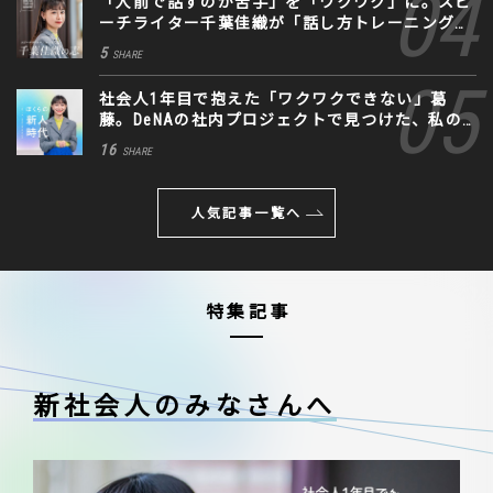
「人前で話すのが苦手」を「ワクワク」に。スピ
ーチライター千葉佳織が「話し方トレーニング」
に込めた思い
5
SHARE
社会人1年目で抱えた「ワクワクできない」葛
藤。DeNAの社内プロジェクトで見つけた、私の
生きる道
16
SHARE
人気記事一覧へ
特集記事
新社会人のみなさんへ