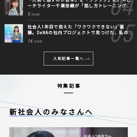
「人前で話すのが苦手」を「ワクワク」に。スピ
ーチライター千葉佳織が「話し方トレーニング」
に込めた思い
5
SHARE
社会人1年目で抱えた「ワクワクできない」葛
藤。DeNAの社内プロジェクトで見つけた、私の
生きる道
16
SHARE
人気記事一覧へ
特集記事
新社会人のみなさんへ