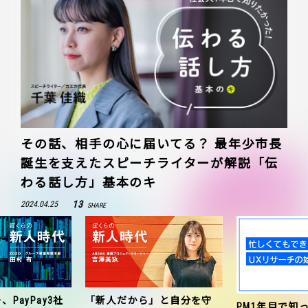
その話、相手の心に届いてる？ 最年少市長
誕生を支えたスピーチライターが解説「伝
わる話し方」基本のキ
13
2024.04.25
SHARE
、PayPay3社
「新人だから」と自分を守
PM1年目で知