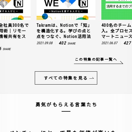
全社員300名で
Takramは、Notionで「知」
400名のチームに
n活用術｜リモー
を構造化する。学びの点と
入。全プロセ
情報共有をス
点をつなぐ、Notion活用法
マートニュー
402
427
2021.09.08
2021.06.07
SHARE
6
SHARE
この特集の記事一覧へ
すべての特集を見る
勇気がもらえる言葉たち