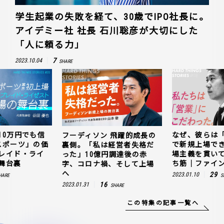
学生起業の失敗を経て、30歳でIPO社長に。
アイデミー社 社長 石川聡彦が大切にした
「人に頼る力」
7
2023.10.04
SHARE
10万円でも信
なぜ、彼らは
フーディソン 飛躍的成長の
スポーツ」の価
で新規上場で
裏側。「私は経営者失格だ
レイド・ライ
場主義を貫い
った」10億円調達後の赤
舞台裏
ち筋｜ファイン
字、コロナ禍、そして上場
へ
29
2023.01.10
HARE
S
16
2023.01.31
SHARE
この特集の記事一覧へ