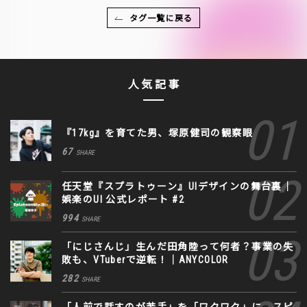
タグ一覧に戻る
人気記事
『17kg』を育てた男、塚原健司の観察眼
67
SHARE
任天堂『スプラトゥーン』UIデザインの舞台裏｜
娯楽のUI 公式レポート #2
994
SHARE
「にじさんじ」生んだ田角陸って何者？事業の失
敗も、VTuberで逆転！｜ANYCOLOR
282
SHARE