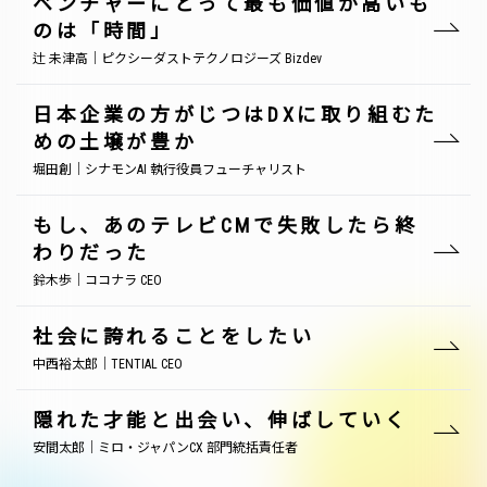
ベンチャーにとって最も価値が高いも
のは「時間」
辻 未津高｜ピクシーダストテクノロジーズ Bizdev
日本企業の方がじつはDXに取り組むた
めの土壌が豊か
堀田創｜シナモンAI 執行役員フューチャリスト
もし、あのテレビCMで失敗したら終
わりだった
鈴木歩｜ココナラ CEO
社会に誇れることをしたい
中西裕太郎｜TENTIAL CEO
隠れた才能と出会い、伸ばしていく
安間太郎｜ミロ・ジャパンCX 部門統括責任者