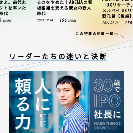
せよ。前代未
るのをやめた｜ABEMAの看
「UXリサーチ
クトを率いた
板番組を支える彼女の新人
メルペイ UX
時代
時代
野孔希【後編
3
156
2021.10.14
SHARE
SHARE
176
2021.07.28
この特集の記事一覧へ
リーダーたちの
迷いと決断