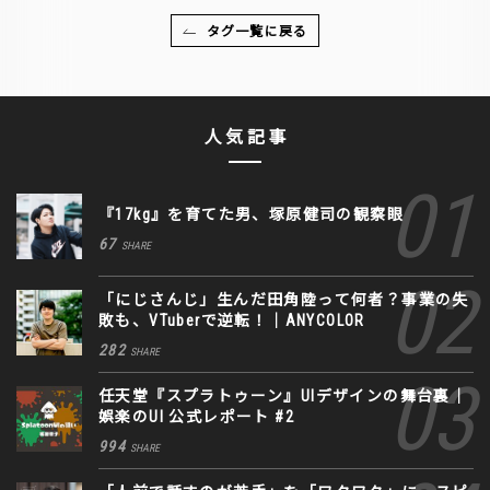
タグ一覧に戻る
人気記事
『17kg』を育てた男、塚原健司の観察眼
67
SHARE
「にじさんじ」生んだ田角陸って何者？事業の失
敗も、VTuberで逆転！｜ANYCOLOR
282
SHARE
任天堂『スプラトゥーン』UIデザインの舞台裏｜
娯楽のUI 公式レポート #2
994
SHARE