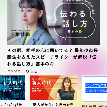
その話、相手の心に届いてる？ 最年少市長
誕生を支えたスピーチライターが解説「伝
わる話し方」基本のキ
13
2024.04.25
SHARE
、PayPay3社
「新人だから」と自分を守
PM1年目で知