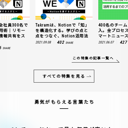
全社員300名で
Takramは、Notionで「知」
400名のチームに
n活用術｜リモー
を構造化する。学びの点と
入。全プロセ
情報共有をス
点をつなぐ、Notion活用法
マートニュー
402
427
2021.09.08
2021.06.07
SHARE
6
SHARE
この特集の記事一覧へ
すべての特集を見る
勇気がもらえる言葉たち