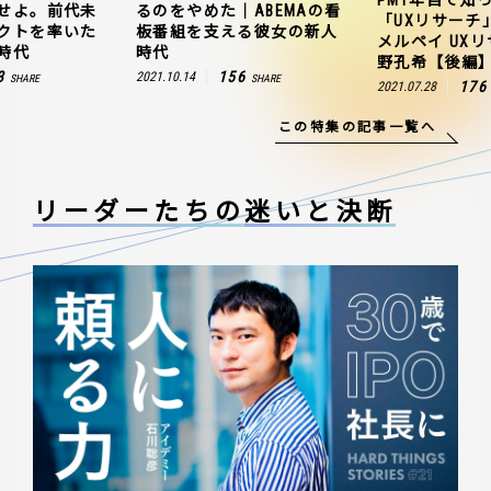
せよ。前代未
るのをやめた｜ABEMAの看
「UXリサーチ
クトを率いた
板番組を支える彼女の新人
メルペイ UX
時代
時代
野孔希【後編
3
156
2021.10.14
SHARE
SHARE
176
2021.07.28
この特集の記事一覧へ
リーダーたちの
迷いと決断