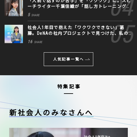
「人前で話すのが苦手」を「ワクワク」に。スピ
ーチライター千葉佳織が「話し方トレーニング」
に込めた思い
5
SHARE
社会人1年目で抱えた「ワクワクできない」葛
藤。DeNAの社内プロジェクトで見つけた、私の
生きる道
16
SHARE
人気記事一覧へ
特集記事
新社会人のみなさんへ