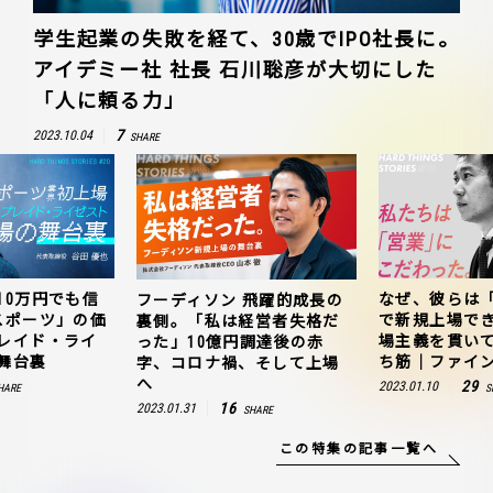
学生起業の失敗を経て、30歳でIPO社長に。
アイデミー社 社長 石川聡彦が大切にした
「人に頼る力」
7
2023.10.04
SHARE
10万円でも信
なぜ、彼らは
フーディソン 飛躍的成長の
スポーツ」の価
で新規上場で
裏側。「私は経営者失格だ
レイド・ライ
場主義を貫い
った」10億円調達後の赤
舞台裏
ち筋｜ファイン
字、コロナ禍、そして上場
へ
29
2023.01.10
HARE
S
16
2023.01.31
SHARE
この特集の記事一覧へ