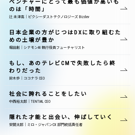
ベンチャーにとって最も価値が高いも
のは「時間」
辻 未津高｜ピクシーダストテクノロジーズ Bizdev
日本企業の方がじつはDXに取り組むた
めの土壌が豊か
堀田創｜シナモンAI 執行役員フューチャリスト
もし、あのテレビCMで失敗したら終
わりだった
鈴木歩｜ココナラ CEO
社会に誇れることをしたい
中西裕太郎｜TENTIAL CEO
隠れた才能と出会い、伸ばしていく
安間太郎｜ミロ・ジャパンCX 部門統括責任者