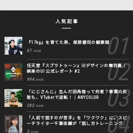
人気記事
『17kg』を育てた男、塚原健司の観察眼
67
SHARE
任天堂『スプラトゥーン』UIデザインの舞台裏｜
娯楽のUI 公式レポート #2
994
SHARE
「にじさんじ」生んだ田角陸って何者？事業の失
敗も、VTuberで逆転！｜ANYCOLOR
282
SHARE
「人前で話すのが苦手」を「ワクワク」に。スピ
ーチライター千葉佳織が「話し方トレーニング」
に込めた思い
5
SHARE