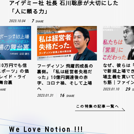
アイデミー社 社長 石川聡彦が大切にした
「人に頼る力」
7
2023.10.04
SHARE
10万円でも信
なぜ、彼らは
フーディソン 飛躍的成長の
スポーツ」の価
で新規上場で
裏側。「私は経営者失格だ
レイド・ライ
場主義を貫い
った」10億円調達後の赤
舞台裏
ち筋｜ファイン
字、コロナ禍、そして上場
へ
29
2023.01.10
HARE
S
16
2023.01.31
SHARE
この特集の記事一覧へ
We Love Notion !!!