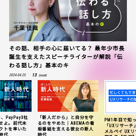
その話、相手の心に届いてる？ 最年少市長
誕生を支えたスピーチライターが解説「伝
わる話し方」基本のキ
13
2024.04.25
SHARE
、PayPay3社
「新人だから」と自分を守
PM1年目で知
せよ。前代未
るのをやめた｜ABEMAの看
「UXリサーチ
クトを率いた
板番組を支える彼女の新人
メルペイ UX
時代
時代