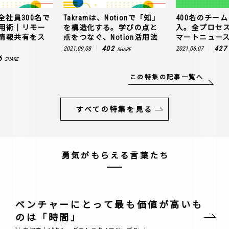
全社員300名で
Takramは、Notionで「知」
400名のチームに
n活用術｜リモー
を構造化する。学びの点と
入。全プロセ
情報共有をス
点をつなぐ、Notion活用法
マートニュー
402
427
2021.09.08
2021.06.07
SHARE
6
SHARE
この特集の記事一覧へ
すべての特集を見る
勇気がもらえる言葉たち
ベンチャーにとって最も価値が高いも
のは「時間」