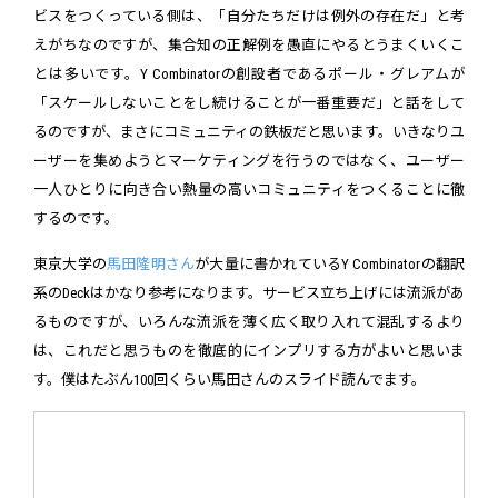
ビスをつくっている側は、「自分たちだけは例外の存在だ」と考
えがちなのですが、集合知の正解例を愚直にやるとうまくいくこ
とは多いです。Y Combinatorの創設者であるポール・グレアムが
「スケールしないことをし続けることが一番重要だ」と話をして
るのですが、まさにコミュニティの鉄板だと思います。いきなりユ
ーザーを集めようとマーケティングを行うのではなく、ユーザー
一人ひとりに向き合い熱量の高いコミュニティをつくることに徹
するのです。
東京大学の
馬田隆明さん
が大量に書かれているY Combinatorの翻訳
系のDeckはかなり参考になります。サービス立ち上げには流派があ
るものですが、いろんな流派を薄く広く取り入れて混乱するより
は、これだと思うものを徹底的にインプリする方がよいと思いま
す。僕はたぶん100回くらい馬田さんのスライド読んでます。