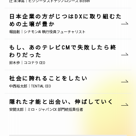
辻 未津高｜ピクシーダストテクノロジーズ Bizdev
日本企業の方がじつはDXに取り組むた
めの土壌が豊か
堀田創｜シナモンAI 執行役員フューチャリスト
もし、あのテレビCMで失敗したら終
わりだった
鈴木歩｜ココナラ CEO
社会に誇れることをしたい
中西裕太郎｜TENTIAL CEO
隠れた才能と出会い、伸ばしていく
安間太郎｜ミロ・ジャパンCX 部門統括責任者