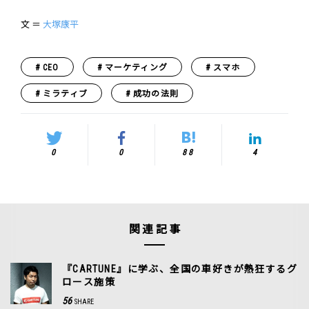
文 ＝
大塚康平
CEO
マーケティング
スマホ
ミラティブ
成功の法則
0
0
88
4
関連記事
『CARTUNE』に学ぶ、全国の車好きが熱狂するグ
ロース施策
56
SHARE