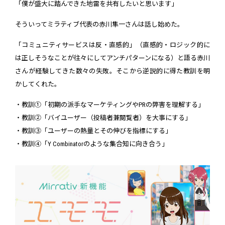
「僕が盛大に踏んできた地雷を共有したいと思います」
そういってミラティブ代表の赤川隼一さんは話し始めた。
「コミュニティサービスは反・直感的」（直感的・ロジック的に
は正しそうなことが往々にしてアンチパターンになる）と語る赤川
さんが経験してきた数々の失敗。そこから逆説的に得た教訓を明
かしてくれた。
・教訓①「初期の派手なマーケティングやPRの弊害を理解する」
・教訓②「バイユーザー（投稿者兼閲覧者）を大事にする」
・教訓③「ユーザーの熱量とその伸びを指標にする」
・教訓④「Y Combinatorのような集合知に向き合う」