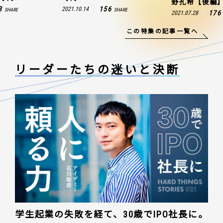
野孔希【後編
3
156
2021.10.14
SHARE
SHARE
176
2021.07.28
この特集の記事一覧へ
リーダーたちの
迷いと決断
学生起業の失敗を経て、30歳でIPO社長に。