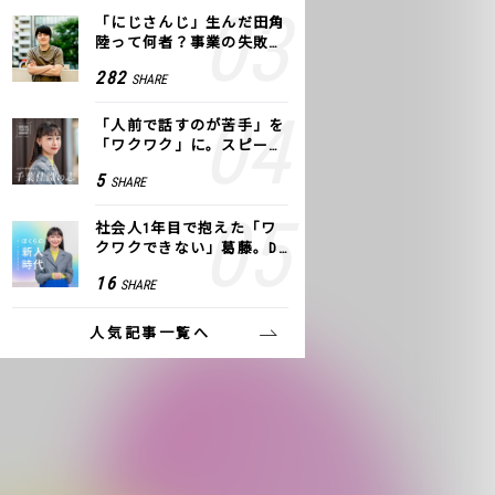
「にじさんじ」生んだ田角
陸って何者？事業の失敗
も、VTuberで逆転！｜ANY
282
SHARE
COLOR
「人前で話すのが苦手」を
「ワクワク」に。スピーチ
ライター千葉佳織が「話し
5
SHARE
方トレーニング」に込めた
思い
社会人1年目で抱えた「ワ
クワクできない」葛藤。De
NAの社内プロジェクトで見
16
SHARE
つけた、私の生きる道
人気記事一覧へ