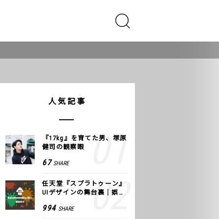
人気記事
『17kg』を育てた男、塚原
健司の観察眼
67
SHARE
任天堂『スプラトゥーン』
UIデザインの舞台裏｜娯楽
のUI 公式レポート #2
994
SHARE