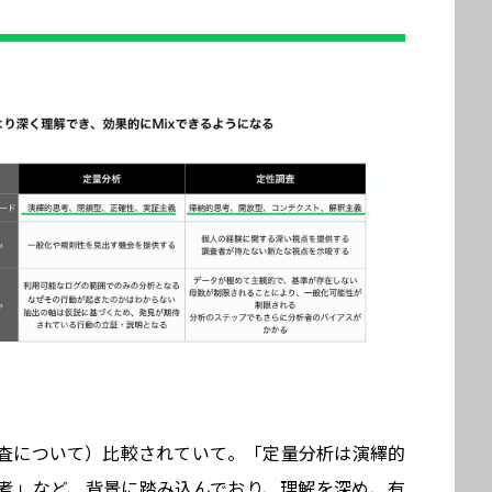
査について）比較されていて。「定量分析は演繹的
考」など、背景に踏み込んでおり、理解を深め、有