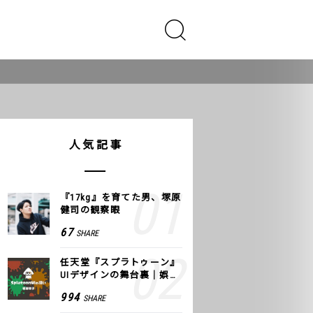
人気記事
『17kg』を育てた男、塚原
健司の観察眼
67
SHARE
任天堂『スプラトゥーン』
UIデザインの舞台裏｜娯楽
のUI 公式レポート #2
994
SHARE