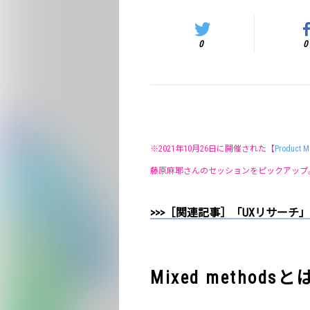
0
0
※2021年10月26日に開催された【
Product M
藤原麻耶さんのセッションをピックアップ
>>>［関連記事］「UXリサーチ
Mixed methods