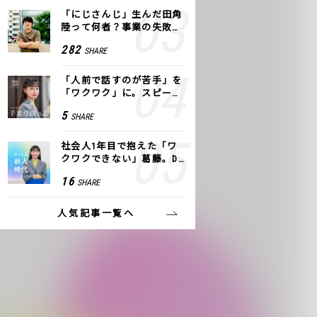
「にじさんじ」生んだ田角
陸って何者？事業の失敗
も、VTuberで逆転！｜ANY
282
SHARE
COLOR
「人前で話すのが苦手」を
「ワクワク」に。スピーチ
ライター千葉佳織が「話し
5
SHARE
方トレーニング」に込めた
思い
社会人1年目で抱えた「ワ
クワクできない」葛藤。De
NAの社内プロジェクトで見
16
SHARE
つけた、私の生きる道
人気記事一覧へ