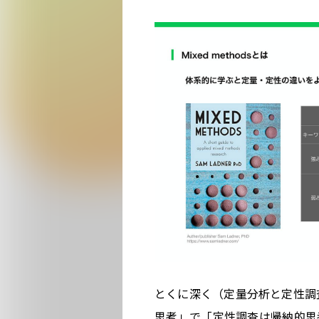
とくに深く（定量分析と定性調
思考」で「定性調査は帰納的思