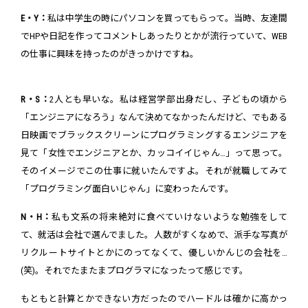
E・Y：
私は中学生の時にパソコンを買ってもらって。当時、友達間
でHPや日記を作ってコメントしあったりとかが流行っていて、WEB
の仕事に興味を持ったのがきっかけですね。
R・S：
2人とも早いな。私は経営学部出身だし、子どもの頃から
「エンジニアになろう」なんて決めてなかったんだけど、でもある
日映画でブラックスクリーンにプログラミングするエンジニアを
見て「女性でエンジニアとか、カッコイイじゃん…」って思って。
そのイメージでこの仕事に就いたんですよ。それが就職してみて
「プログラミング面白いじゃん」に変わったんです。
N・H：
私も文系の将来絶対に食べていけないような勉強をして
て、就活は会社で選んでました。人数がすくなめで、派手な写真が
リクルートサイトとかにのってなくて、優しいかんじの会社を…
(笑)。それでたまたまプログラマになったって感じです。
もともと計算とかできない方だったのでハードルは確かに高かっ