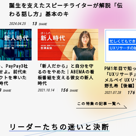
誕生を支えたスピーチライターが解説「伝
わる話し方」基本のキ
13
2024.04.25
SHARE
、PayPay3社
「新人だから」と自分を守
PM1年目で知
せよ。前代未
るのをやめた｜ABEMAの看
「UXリサーチ
クトを率いた
板番組を支える彼女の新人
メルペイ UX
時代
時代
野孔希【後編
3
156
2021.10.14
SHARE
SHARE
176
2021.07.28
この特集の記事一覧へ
リーダーたちの
迷いと決断