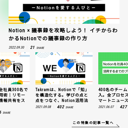
Notion × 議事録を攻略しよう！ イチからわ
かるNotionでの議事録の作り方
21
2022.09.30
SHARE
全社員300名で
Takramは、Notionで「知」
400名のチームに
n活用術｜リモー
を構造化する。学びの点と
入。全プロセ
情報共有をス
点をつなぐ、Notion活用法
マートニュー
402
427
2021.09.08
2021.06.07
SHARE
6
SHARE
この特集の記事一覧へ