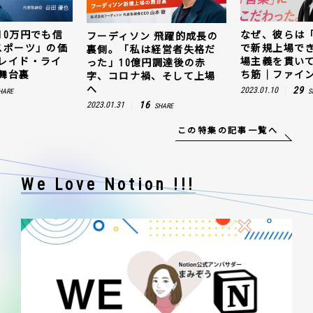
10万円でも信
なぜ、彼らは
フーディソン 飛躍的成長の
スポーツ」の価
で新規上場で
裏側。「私は経営者失格だ
レイド・ライ
場主義を貫い
った」10億円調達後の赤
舞台裏
ち筋｜ファイン
字、コロナ禍、そして上場
へ
29
2023.01.10
HARE
S
16
2023.01.31
SHARE
この特集の記事一覧へ
We Love Notion !!!