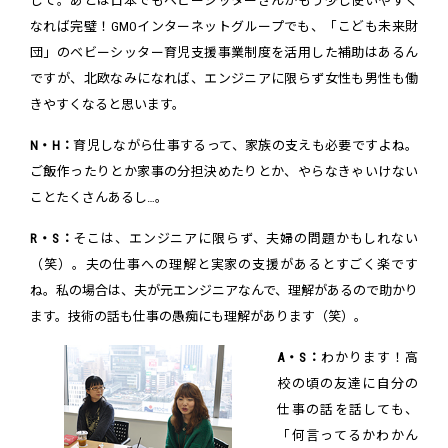
して。あとは日本でもベビーシッターさんがもう少し使いやすく
なれば完璧！GMOインターネットグループでも、「こども未来財
団」のベビーシッター育児支援事業制度を活用した補助はあるん
ですが、北欧なみになれば、エンジニアに限らず女性も男性も働
きやすくなると思います。
N・H：
育児しながら仕事するって、家族の支えも必要ですよね。
ご飯作ったりとか家事の分担決めたりとか、やらなきゃいけない
ことたくさんあるし…。
R・S：
そこは、エンジニアに限らず、夫婦の問題かもしれない
（笑）。夫の仕事への理解と実家の支援があるとすごく楽です
ね。私の場合は、夫が元エンジニアなんで、理解があるので助かり
ます。技術の話も仕事の愚痴にも理解があります（笑）。
A・S：
わかります！高
校の頃の友達に自分の
仕事の話を話しても、
「何言ってるかわかん