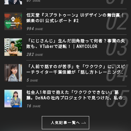
67
SHARE
任天堂『スプラトゥーン』UIデザインの舞台裏｜
娯楽のUI 公式レポート #2
994
SHARE
「にじさんじ」生んだ田角陸って何者？事業の失
敗も、VTuberで逆転！｜ANYCOLOR
282
SHARE
「人前で話すのが苦手」を「ワクワク」に。スピ
ーチライター千葉佳織が「話し方トレーニング」
に込めた思い
5
SHARE
社会人1年目で抱えた「ワクワクできない」葛
藤。DeNAの社内プロジェクトで見つけた、私の
生きる道
16
SHARE
人気記事一覧へ