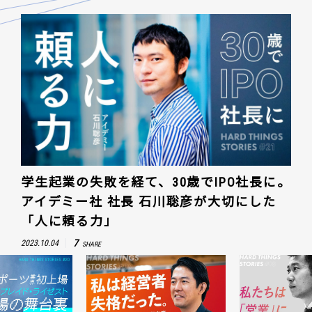
学生起業の失敗を経て、30歳でIPO社長に。
アイデミー社 社長 石川聡彦が大切にした
「人に頼る力」
7
2023.10.04
SHARE