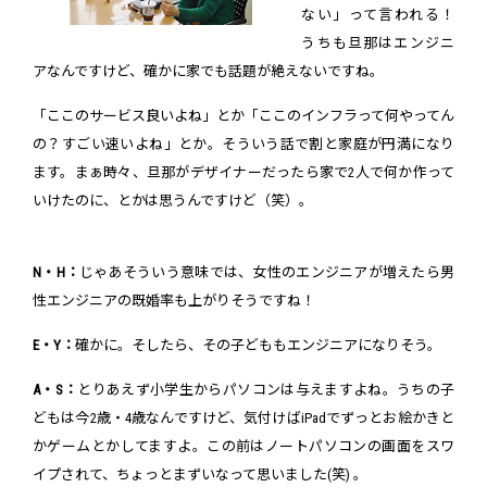
ない」って言われる！
うちも旦那はエンジニ
アなんですけど、確かに家でも話題が絶えないですね。
「ここのサービス良いよね」とか「ここのインフラって何やってん
の？すごい速いよね」とか。そういう話で割と家庭が円満になり
ます。まぁ時々、旦那がデザイナーだったら家で2人で何か作って
いけたのに、とかは思うんですけど（笑）。
N・H：
じゃあそういう意味では、女性のエンジニアが増えたら男
性エンジニアの既婚率も上がりそうですね！
E・Y：
確かに。そしたら、その子どももエンジニアになりそう。
A・S：
とりあえず小学生からパソコンは与えますよね。うちの子
どもは今2歳・4歳なんですけど、気付けばiPadでずっとお絵かきと
かゲームとかしてますよ。この前はノートパソコンの画面をスワ
イプされて、ちょっとまずいなって思いました(笑) 。