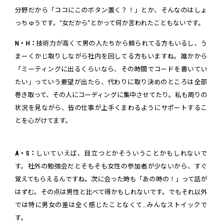
分野だから「ココにこのボタン置く？！」とか、そんなのはしょ
っちゅうです。“女だから”とかって何か言われたこともないです。
N・H：
技術力が高くて男の人たちから頼られてる方もいるし、う
まーくかじ取りしながら社内を回してる方もいますね。誰かから
「ミーティングに出るくらいなら、その時間でコードを書いてい
たい」っていう要望が出たら、代わりに取り決めのところは全部
巻き取って、その人にコーディングに集中させてたり。私も周りの
状況を見ながら、皆の仕事が上手くまわるようにサポートするこ
とを心がけてます。
A・S：
しいていえば、目立つとかそういうことかもしれないで
す。社外の勉強会だとそもそも女性の参加者が少ないから、すぐ
覚えてもらえるんですね。次に会った時も「あの時の！」って話が
はずむ。その点は男性と比べて得かもしれないです。でもそれ以外
では特に男女の差は全く感じたことなくて…みんなストイックで
す。