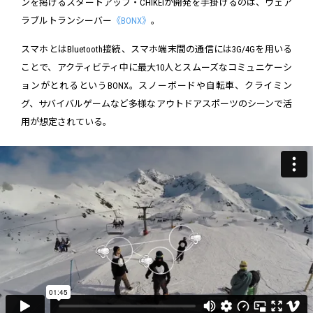
ンを掲げるスタートアップ・CHIKEIが開発を手掛けるのは、ウェア
ラブルトランシーバー
《BONX》
。
スマホとはBluetooth接続、スマホ端末間の通信には3G/4Gを用いる
ことで、アクティビティ中に最大10人とスムーズなコミュニケーシ
ョンがとれるというBONX。スノーボードや自転車、クライミン
グ、サバイバルゲームなど多様なアウトドアスポーツのシーンで活
用が想定されている。
BONX | The Wearable Walkie-talkie : SNOW
from
CHIKEI Inc.
on
Vi
meo
.