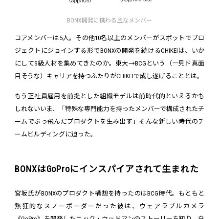
BONX開発に携わる主なメンバー
コアメンバーは5人。その他10名以上のメンバーがスポットでプロ
ジェクトにジョインする形でBONXの開発を続けるCHIKEIは、いか
にしてS級人材を集めてきたのか。東大→BCGという（一見ド真面
目そうな）キャリアを持つふたりがCHIKEIで成し遂げることとは。
もう正社員雇用を前提とした組織モデルは前時代的といえるかも
しれないいま、「特殊な専門能力を持ったメンバーで構成されたチ
ームでぶっ飛んだプロダクトを生み出す」そんな新しい時代のチ
ームビルディングに迫った。
BONXはGoProにインスパイアされて生まれた
宮坂氏がBONXのプロダクト構想を持ったのはBCG時代。もともと
熱狂的なスノーボーダーだった彼は、ウェアラブルカメラ
《GoPro》を開発したニック・ウッドマンのストーリーを知り、自