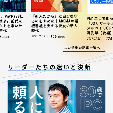
、PayPay3社
「新人だから」と自分を守
PM1年目で知
せよ。前代未
るのをやめた｜ABEMAの看
「UXリサーチ
クトを率いた
板番組を支える彼女の新人
メルペイ UX
時代
時代
野孔希【後編
3
156
2021.10.14
SHARE
SHARE
176
2021.07.28
この特集の記事一覧へ
リーダーたちの
迷いと決断