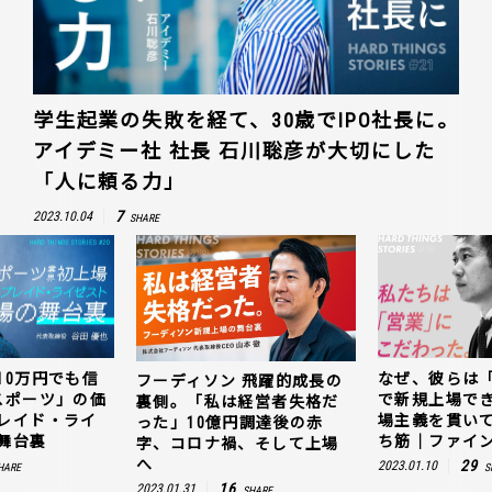
学生起業の失敗を経て、30歳でIPO社長に。
アイデミー社 社長 石川聡彦が大切にした
「人に頼る力」
7
2023.10.04
SHARE
10万円でも信
なぜ、彼らは
フーディソン 飛躍的成長の
スポーツ」の価
で新規上場で
裏側。「私は経営者失格だ
レイド・ライ
場主義を貫い
った」10億円調達後の赤
舞台裏
ち筋｜ファイン
字、コロナ禍、そして上場
へ
29
2023.01.10
HARE
S
16
2023.01.31
SHARE