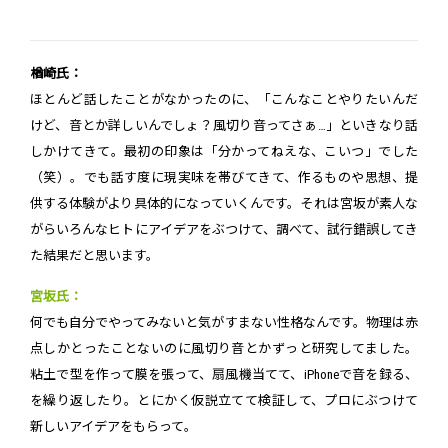
楢崎氏：
ほとんど話したことがなかったのに、「こんなことやりたいんだ
けど、音とか詳しいんでしょ？風切り音ってさぁ…」といきなり話
しかけてきて。最初の印象は「分かってねえな、こいつ」でした
（笑）。でも話す度に現実味を帯びてきて、作るものや思想、提
供する体験がより具体的になっていくんです。それは宮坂が素人な
がらいろんなヒトにアイデアをぶつけて、調べて、試行錯誤してき
た結果だと思います。
宮坂氏：
何でも自分でやってみないと気がすまない性格なんです。物理は赤
点しかとったことないのに風切り音とかずっと研究してました。
粘土で型を作って膜を張って、扇風機当てて、iPhoneで音を録る、
を繰り返したり。とにかく仮説立てて検証して、プロにぶつけて
新しいアイデアをもらって。