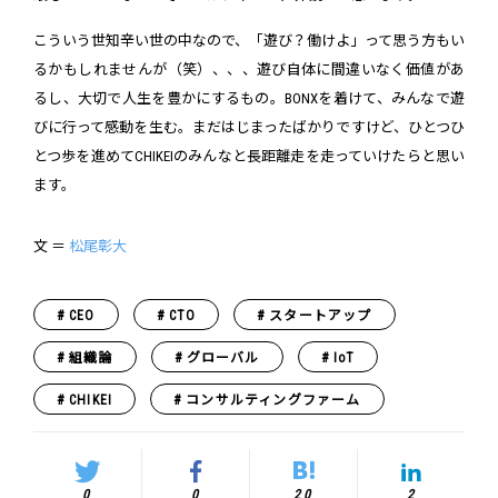
こういう世知辛い世の中なので、「遊び？働けよ」って思う方もい
るかもしれませんが（笑）、、、遊び自体に間違いなく価値があ
るし、大切で人生を豊かにするもの。BONXを着けて、みんなで遊
びに行って感動を生む。まだはじまったばかりですけど、ひとつひ
とつ歩を進めてCHIKEIのみんなと長距離走を走っていけたらと思い
ます。
文 ＝
松尾彰大
CEO
CTO
スタートアップ
組織論
グローバル
IoT
CHIKEI
コンサルティングファーム
0
0
20
2