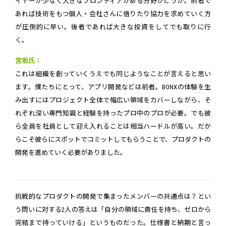
イヤーが少なく大きなフロンティアがある分野かどうか。前者で
あれば技術をもつ個人・会社さんに借りたり協力を求めていく方
が圧倒的に早い。後者であれば大きな投資をしてでも取りに行
く。
宮坂氏：
これは組織を創っていくうえでも同じようなことが言えると思い
ます。僕たちにとって、アプリ開発などは前者。BONXの体験を生
み出すにはプロジェクト全体で幅広い領域をカバーしながら、そ
れぞれ深い専門知識と経験を持ったプロ中のプロが必要。でも彼
ら全員を社員として迎え入れることは相当ハードルが高い。だか
らこそ彼らにスポットでコミットしてもらうことで、プロダクトの
開発を進めていく必要がありました。
挑戦的なプロダクトの開発で集まったメンバーの共通点は？とい
う問いに対する2人の答えは「自分の領域に責任を持ち、ゼロから
完結まで持っていける」というものだった。仕様書と納期と言っ