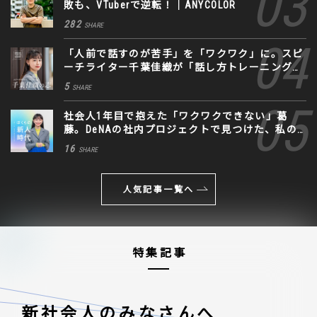
敗も、VTuberで逆転！｜ANYCOLOR
282
SHARE
「人前で話すのが苦手」を「ワクワク」に。スピ
ーチライター千葉佳織が「話し方トレーニング」
に込めた思い
5
SHARE
社会人1年目で抱えた「ワクワクできない」葛
藤。DeNAの社内プロジェクトで見つけた、私の
生きる道
16
SHARE
人気記事一覧へ
特集記事
新社会人のみなさんへ