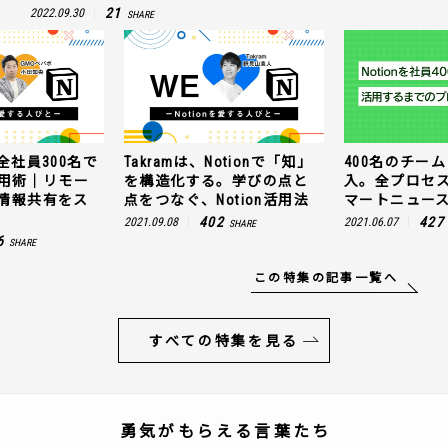
21
2022.09.30
SHARE
全社員300名で
Takramは、Notionで「知」
400名のチームに
n活用術｜リモー
を構造化する。学びの点と
入。全プロセ
情報共有をス
点をつなぐ、Notion活用法
マートニュー
402
427
2021.09.08
2021.06.07
SHARE
6
SHARE
この特集の記事一覧へ
すべての特集を見る
勇気がもらえる言葉たち