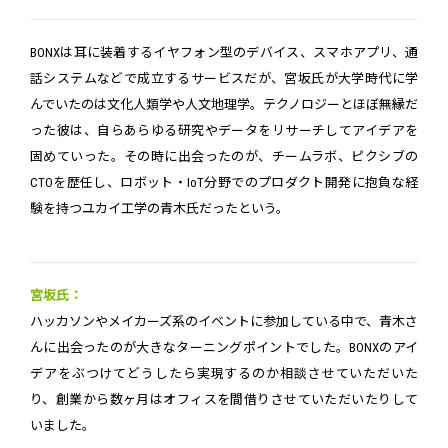
BONXは耳に装着するイヤフォン型のデバイス、スマホアプリ、通
話システムなどで成立するサービスだが、宮坂氏が大学時代に学
んでいたのは文化人類学や人文地理学。テクノロジーとほぼ無縁だ
った彼は、自らあらゆる研究やデータをリサーチしてアイデアを
固めていった。その時に出会ったのが、チームラボ、ピクシブの
CTOを歴任し、ロボット・IoT分野でのプロダクト開発に抱負な経
験を持つユカイ工学の青木氏だったという。
宮坂氏：
ハッカソンやメイカーズ系のイベントに参加している中で、青木さ
んに出会ったのが大きなターニングポイントでした。BONXのアイ
デアをぶつけてどうしたら実現するのか相談させていただいた
り、創業から数ヶ月はオフィスを間借りさせていただいたりして
いました。