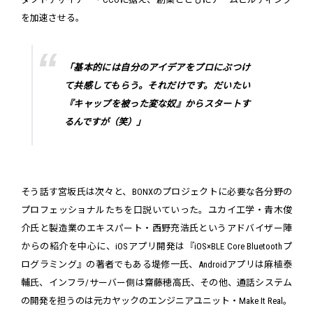
を加速させる。
「基本的には自分のアイデアをプロにぶつけ
て共感してもらう。それだけです。だいたい
『キャップを被った変な奴』からスタートす
るんですが（笑）」
そう話す宮坂氏は次々と、BONXのプロジェクトに必要な各分野の
プロフェッショナルたちを口説いていった。ユカイ工学・青木俊
介氏と製造業のエキスパート・西野充浩氏というアドバイザー陣
からの紹介を中心に、iOSアプリ開発は『iOS×BLE Core Bluetoothプ
ログラミング』の著者でもある堤修一氏、Androidアプリは麻植泰
輔氏、インフラ/サーバー側は齋藤穂高氏、その他、通話システム
の開発を担うのは元カヤックのエンジニアユニット・Make It Real。