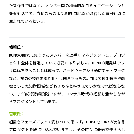
た関係性ではなく、メンバー間の積極的なコミュニケーションと
提案も活発で、当初のものより劇的にUI/UXが改善した事例も既に
生まれているという。
楢崎氏：
BONXの開発に集まったメンバーを上手くマネジメントし、プロジ
ェクト全体を推進していく必要がありました。BONXの開発はアプ
リ単体を作ることとは違って、ハードウェアから通信ネットワーク
など、複数の技術要素が相互に関連するもの。加えて技術特許や商
標といった知財関係などもきちんと押さえていかなければならな
い。まだ試行錯誤段階ですが、コンサル時代の経験も活かしなが
らマネジメントしています。
宮坂氏：
組織もフェーズによって変わってくるはず。CHIKEIもBONXの次なる
プロダクトを既に仕込んでいますし、その時々に最適で僕ららし