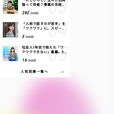
「にじさんじ」生んだ田角
陸って何者？事業の失敗
も、VTuberで逆転！｜ANY
282
SHARE
COLOR
「人前で話すのが苦手」を
「ワクワク」に。スピーチ
ライター千葉佳織が「話し
5
SHARE
方トレーニング」に込めた
思い
社会人1年目で抱えた「ワ
クワクできない」葛藤。De
NAの社内プロジェクトで見
16
SHARE
つけた、私の生きる道
人気記事一覧へ