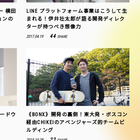
ー 横田
LINE プラットフォーム事業はこうして生
ョンの
まれる！伊井壮太郎が語る開発ディレク
ターが持つべき想像力
44
2017.04.19
SHARE
ハードウ
《BONX》開発の裏側！東大発・ボスコン
経由CHIKEIのアベンジャーズ的チームビ
ルディング
22
2015.10.28