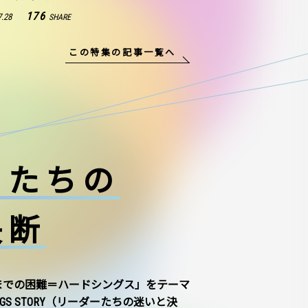
176
7.28
SHARE
この特集の記事一覧へ
ーたちの
決断
までの困難＝ハードシングス」をテーマ
NGS STORY（リーダーたちの迷いと決