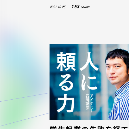
163
2021.10.25
SHARE