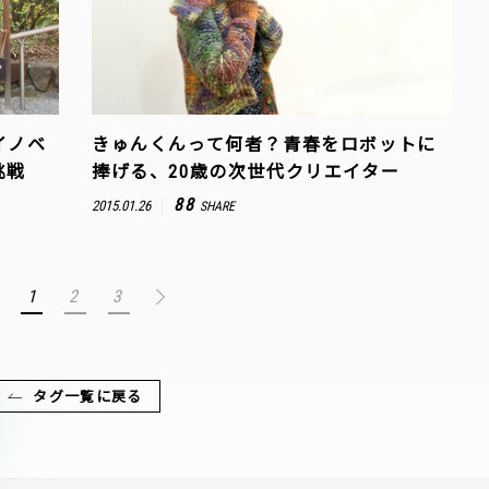
イノベ
きゅんくんって何者？青春をロボットに
挑戦
捧げる、20歳の次世代クリエイター
88
2015.01.26
SHARE
1
2
3
タグ一覧に戻る