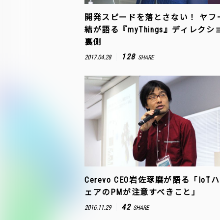
開発スピードを落とさない！ ヤフ
結が語る『myThings』ディレクシ
裏側
128
2017.04.28
SHARE
Cerevo CEO岩佐琢磨が語る「IoT
ェアのPMが注意すべきこと」
42
2016.11.29
SHARE