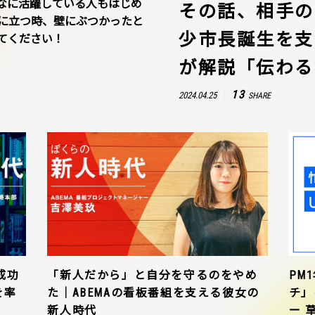
なに活躍している人もはじめ
その話、相手の
に立つ時、壁にぶつかったと
少市長誕生を支
てください！
が解説「伝わる
13
2024.04.25
SHARE
成功
「新人だから」と自分を守るのをやめ
PM
を率
た｜ABEMAの看板番組を支える彼女の
チ」
新人時代
ー 