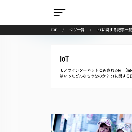
TOP
タグ一覧
IoTに関する記事一
IoT
モノのインターネットと訳されるIoT（Inter
はいったどんなものなのか？IoTに関す