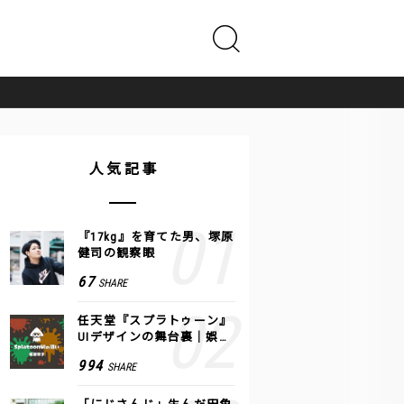
人気記事
『17kg』を育てた男、塚原
健司の観察眼
67
SHARE
任天堂『スプラトゥーン』
UIデザインの舞台裏｜娯楽
のUI 公式レポート #2
994
SHARE