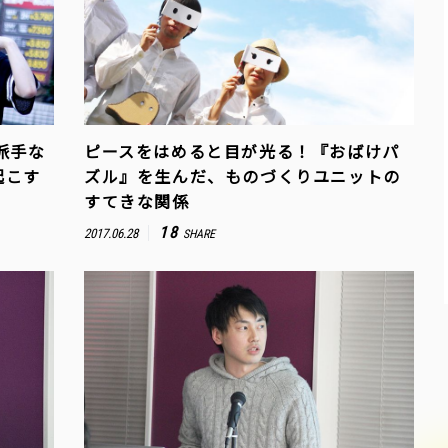
派手な
ピースをはめると目が光る！『おばけパ
起こす
ズル』を生んだ、ものづくりユニットの
すてきな関係
18
2017.06.28
SHARE