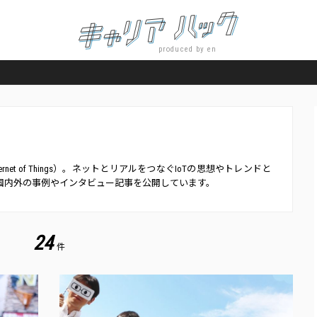
produced by en
覧
net of Things）。ネットとリアルをつなぐIoTの思想やトレンドと
る国内外の事例やインタビュー記事を公開しています。
24
件