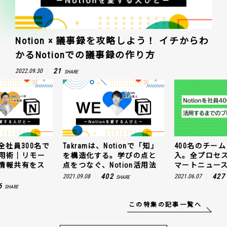
Notion × 議事録を攻略しよう！ イチからわ
かるNotionでの議事録の作り方
21
2022.09.30
SHARE
全社員300名で
Takramは、Notionで「知」
400名のチームに
n活用術｜リモー
を構造化する。学びの点と
入。全プロセ
情報共有をス
点をつなぐ、Notion活用法
マートニュー
402
427
2021.09.08
2021.06.07
SHARE
6
SHARE
この特集の記事一覧へ