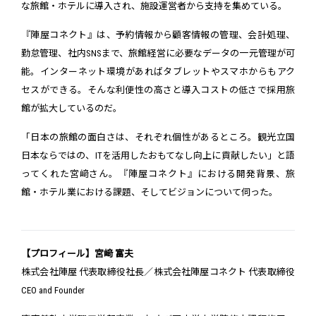
な旅館・ホテルに導入され、施設運営者から支持を集めている。
『陣屋コネクト』は、予約情報から顧客情報の管理、会計処理、
勤怠管理、社内SNSまで、旅館経営に必要なデータの一元管理が可
能。インターネット環境があればタブレットやスマホからもアク
セスができる。そんな利便性の高さと導入コストの低さで採用旅
館が拡大しているのだ。
「日本の旅館の面白さは、それぞれ個性があるところ。観光立国
日本ならではの、ITを活用したおもてなし向上に貢献したい」と語
ってくれた宮﨑さん。『陣屋コネクト』における開発背景、旅
館・ホテル業における課題、そしてビジョンについて伺った。
【プロフィール】宮﨑 富夫
株式会社陣屋 代表取締役社長／株式会社陣屋コネクト 代表取締役
CEO and Founder