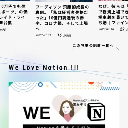
10万円でも信
なぜ、彼らは
フーディソン 飛躍的成長の
スポーツ」の価
で新規上場で
裏側。「私は経営者失格だ
レイド・ライ
場主義を貫い
った」10億円調達後の赤
舞台裏
ち筋｜ファイン
字、コロナ禍、そして上場
へ
29
2023.01.10
HARE
S
16
2023.01.31
SHARE
この特集の記事一覧へ
We Love Notion !!!