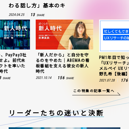
わる話し方」基本のキ
13
2024.04.25
SHARE
、PayPay3社
「新人だから」と自分を守
PM1年目で知
せよ。前代未
るのをやめた｜ABEMAの看
「UXリサーチ
クトを率いた
板番組を支える彼女の新人
メルペイ UX
時代
時代
野孔希【後編
3
156
2021.10.14
SHARE
SHARE
176
2021.07.28
この特集の記事一覧へ
リーダーたちの
迷いと決断