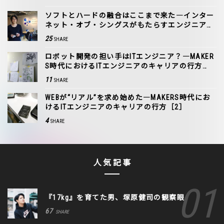
ソフトとハードの融合はここまで来た―インター
ネット・オブ・シングスがもたらすエンジニアの
未来［1］
25
SHARE
ロボット開発の担い手はITエンジニア？―MAKER
S時代におけるITエンジニアのキャリアの行方
［3］
11
SHARE
WEBが“リアル”を求め始めた―MAKERS時代にお
けるITエンジニアのキャリアの行方［2］
4
SHARE
人気記事
『17kg』を育てた男、塚原健司の観察眼
67
SHARE