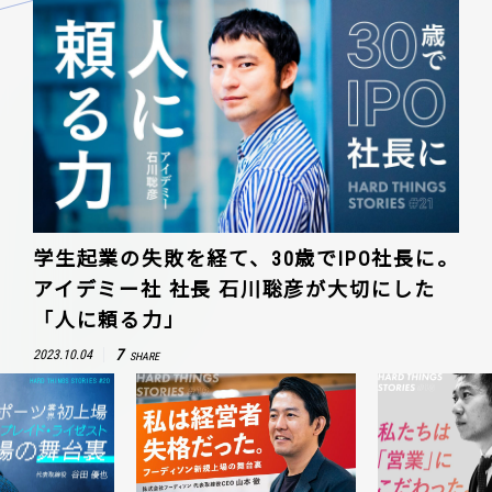
学生起業の失敗を経て、30歳でIPO社長に。
アイデミー社 社長 石川聡彦が大切にした
「人に頼る力」
7
2023.10.04
SHARE