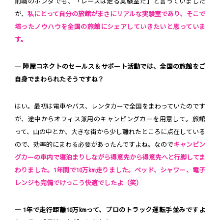
前職のホンダでも、「レースは走る実験室だ」と言っていました
が、
私にとって自分の旅館がまさにリアルな実験室であり、そこで
培ったノウハウを全国の旅館にシェアしていきたいと思っていま
す。
― 陣屋コネクトのセールス＆サポート活動では、全国の旅館をご
自身でまわられたそうですね？
はい。最初は電車やバス、レンタカーで全国をまわっていたのです
が、途中からオフィス兼用のキャンピングカーを用意して。旅館
って、山の中とか、大きな街から少し離れたところに点在している
ので、効率的にまわる必要があったんですよね。なので
キャンピン
グカーの車内で寝泊まりしながら得意先から得意先へと行脚してま
わりました。1年間で10万km走りました。ベッド、シャワー、電子
レンジも完備でけっこう快適でしたよ（笑）
― 1年で走行距離10万kmって、プロのトラック運転手並みですよ