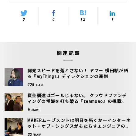
0
0
12
1
関連記事
開発スピードを落とさない！ ヤフー 横田結が語
る『myThings』ディレクションの裏側
128
SHARE
資金調達はゴールじゃない。 クラウドファンデ
ィングの常識を打ち破る『zenmono』の挑戦。
6
SHARE
MAKERムーブメントは明日を拓くか―インターネ
ット・オブ・シングスがもたらすエンジニアの未
来［2］
22
SHARE