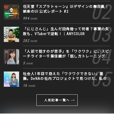
任天堂『スプラトゥーン』UIデザインの舞台裏｜
娯楽のUI 公式レポート #2
994
SHARE
「にじさんじ」生んだ田角陸って何者？事業の失
敗も、VTuberで逆転！｜ANYCOLOR
282
SHARE
「人前で話すのが苦手」を「ワクワク」に。スピ
ーチライター千葉佳織が「話し方トレーニング」
に込めた思い
5
SHARE
社会人1年目で抱えた「ワクワクできない」葛
藤。DeNAの社内プロジェクトで見つけた、私の
生きる道
16
SHARE
人気記事一覧へ