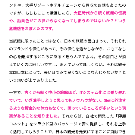
ンドや、大手リゾートホテルチェーンから買収のお話もあったの
ですが、もしもここで譲渡したら、
大正時代から続く旅館の伝統
や、独自色がこの世からなくなってしまうのではないか？という
危機感をおぼえたのです。
当旅館に限ったことではなく、日本の旅館の面白さって、それぞれ
のブランドや個性があって、その個性を活かしながら、おもてなし
の心を発揮するところにあると思うんですよね。その面白さが消
えていくのは寂しいですし、消えていってほしくない。それは観光
立国日本にとって、長い目でみて良くないことなんじゃないか？と
いう想いがまずありました。
一方で、
古くから続く中小の旅館ほど、ITシステム化には乗り遅れ
ていて、いざ着手しようと思ってもノウハウがない。SIerに外注す
るような資金的な体力もなくて、困っているところが多いという現
実があることを知りました。
それならば、自社で開発した「陣屋
コネクト」をクラウド型のパッケージで安く提供し、それを上手
く活用してもらうことで、日本の観光を元気にすることに貢献でき