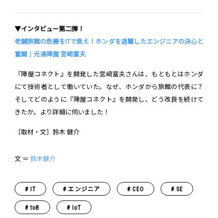
▼インタビュー第二弾！
老舗旅館の危機をITで救え！ホンダを退職したエンジニアの決心と
奮闘｜元湯陣屋 宮﨑富夫
『陣屋コネクト』を開発した宮﨑富夫さんは、もともとはホンダ
にて技術者として働いていた。なぜ、ホンダから旅館の代表に？
そしてどのように『陣屋コネクト』を開発し、どう改良を続けて
きたか。より詳細に伺いました！
［取材・文］鈴木 健介
文 ＝
鈴木健介
IT
エンジニア
CEO
SE
toB
IoT