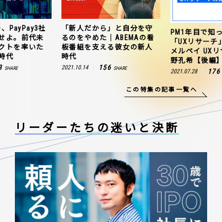
、PayPay3社
「新人だから」と自分を守
PM1年目で知
せよ。前代未
るのをやめた｜ABEMAの看
「UXリサーチ
クトを率いた
板番組を支える彼女の新人
メルペイ UX
時代
時代
野孔希【後編
3
156
2021.10.14
SHARE
SHARE
176
2021.07.28
この特集の記事一覧へ
リーダーたちの
迷いと決断