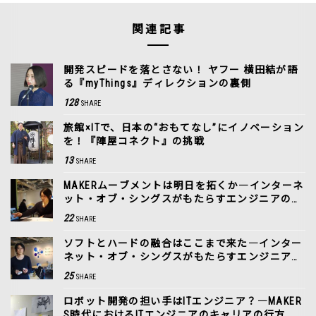
関連記事
開発スピードを落とさない！ ヤフー 横田結が語
る『myThings』ディレクションの裏側
128
SHARE
旅館×ITで、日本の“おもてなし”にイノベーション
を！『陣屋コネクト』の挑戦
13
SHARE
MAKERムーブメントは明日を拓くか―インターネ
ット・オブ・シングスがもたらすエンジニアの未
来［2］
22
SHARE
ソフトとハードの融合はここまで来た―インター
ネット・オブ・シングスがもたらすエンジニアの
未来［1］
25
SHARE
ロボット開発の担い手はITエンジニア？―MAKER
S時代におけるITエンジニアのキャリアの行方