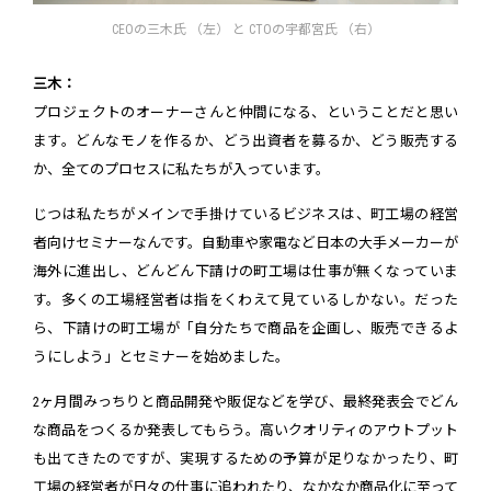
CEOの三木氏 （左） と CTOの宇都宮氏 （右）
三木：
プロジェクトのオーナーさんと仲間になる、ということだと思い
ます。どんなモノを作るか、どう出資者を募るか、どう販売する
か、全てのプロセスに私たちが入っています。
じつは私たちがメインで手掛けているビジネスは、町工場の経営
者向けセミナーなんです。自動車や家電など日本の大手メーカーが
海外に進出し、どんどん下請けの町工場は仕事が無くなっていま
す。多くの工場経営者は指をくわえて見ているしかない。だった
ら、下請けの町工場が「自分たちで商品を企画し、販売できるよ
うにしよう」とセミナーを始めました。
2ヶ月間みっちりと商品開発や販促などを学び、最終発表会でどん
な商品をつくるか発表してもらう。高いクオリティのアウトプット
も出てきたのですが、実現するための予算が足りなかったり、町
工場の経営者が日々の仕事に追われたり、なかなか商品化に至って