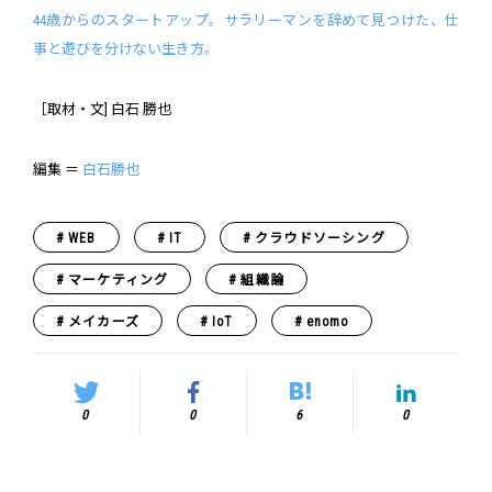
44歳からのスタートアップ。サラリーマンを辞めて見つけた、仕
事と遊びを分けない生き方。
［取材・文] 白石 勝也
編集 ＝
白石勝也
WEB
IT
クラウドソーシング
マーケティング
組織論
メイカーズ
IoT
enomo
0
0
6
0