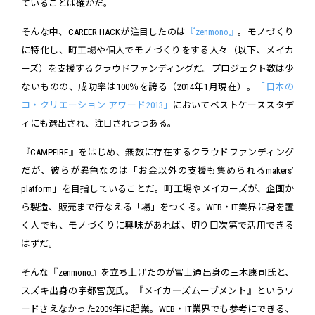
ていることは確かだ。
そんな中、CAREER HACKが注目したのは
『zenmono』
。モノづくり
に特化し、町工場や個人でモノづくりをする人々（以下、メイカ
ーズ）を支援するクラウドファンディングだ。プロジェクト数は少
ないものの、成功率は100％を誇る（2014年1月現在）。
「日本の
コ・クリエーション アワード2013」
においてベストケーススタデ
ィにも選出され、注目されつつある。
『CAMPFIRE』をはじめ、無数に存在するクラウドファンディング
だが、彼らが異色なのは「お金以外の支援も集められるmakers’
platform」を目指していることだ。町工場やメイカーズが、企画か
ら製造、販売まで行なえる「場」をつくる。WEB・IT業界に身を置
く人でも、モノづくりに興味があれば、切り口次第で活用できる
はずだ。
そんな『zenmono』を立ち上げたのが富士通出身の三木康司氏と、
スズキ出身の宇都宮茂氏。『メイカ―ズムーブメント』というワ
ードさえなかった2009年に起業。WEB・IT業界でも参考にできる、