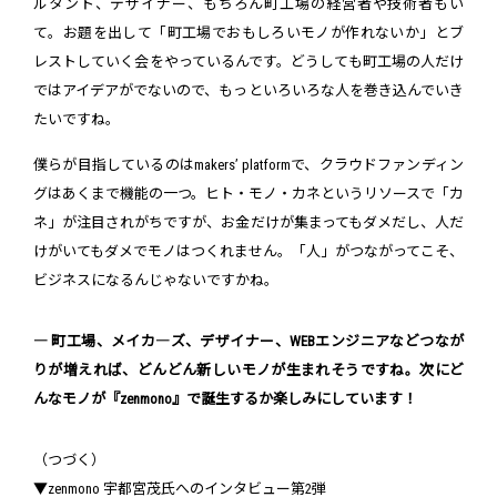
ルタント、デザイナー、もちろん町工場の経営者や技術者もい
て。お題を出して「町工場でおもしろいモノが作れないか」とブ
レストしていく会をやっているんです。どうしても町工場の人だけ
ではアイデアがでないので、もっといろいろな人を巻き込んでいき
たいですね。
僕らが目指しているのはmakers’ platformで、クラウドファンディン
グはあくまで機能の一つ。ヒト・モノ・カネというリソースで「カ
ネ」が注目されがちですが、お金だけが集まってもダメだし、人だ
けがいてもダメでモノはつくれません。「人」がつながってこそ、
ビジネスになるんじゃないですかね。
― 町工場、メイカ―ズ、デザイナー、WEBエンジニアなどつなが
りが増えれば、どんどん新しいモノが生まれそうですね。次にど
んなモノが『zenmono』で誕生するか楽しみにしています！
（つづく）
▼zenmono 宇都宮茂氏へのインタビュー第2弾