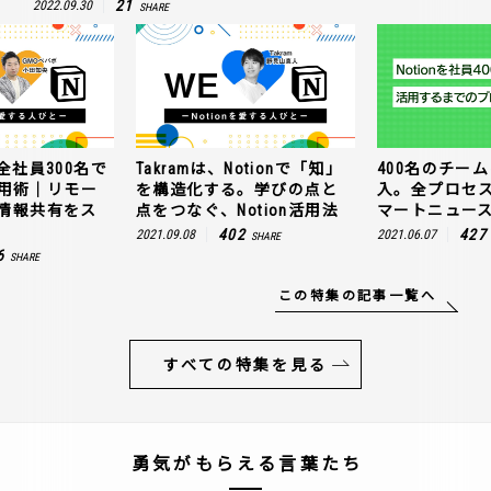
21
2022.09.30
SHARE
全社員300名で
Takramは、Notionで「知」
400名のチームに
n活用術｜リモー
を構造化する。学びの点と
入。全プロセ
情報共有をス
点をつなぐ、Notion活用法
マートニュー
402
427
2021.09.08
2021.06.07
SHARE
6
SHARE
この特集の記事一覧へ
すべての特集を見る
勇気がもらえる言葉たち