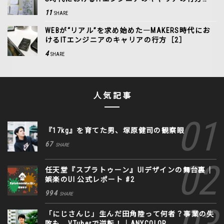
［3］
11
SHARE
WEBが“リアル”を求め始めた―MAKERS時代にお
けるITエンジニアのキャリアの行方［2］
4
SHARE
人気記事
『17kg』を育てた男、塚原健司の観察眼
67
SHARE
任天堂『スプラトゥーン』UIデザインの舞台裏｜
娯楽のUI 公式レポート #2
994
SHARE
「にじさんじ」生んだ田角陸って何者？事業の失
敗も、VTuberで逆転！｜ANYCOLOR