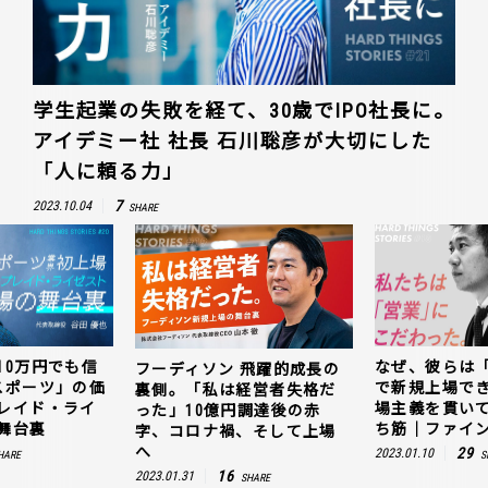
学生起業の失敗を経て、30歳でIPO社長に。
アイデミー社 社長 石川聡彦が大切にした
「人に頼る力」
7
2023.10.04
SHARE
10万円でも信
なぜ、彼らは
フーディソン 飛躍的成長の
スポーツ」の価
で新規上場で
裏側。「私は経営者失格だ
レイド・ライ
場主義を貫い
った」10億円調達後の赤
舞台裏
ち筋｜ファイン
字、コロナ禍、そして上場
へ
29
2023.01.10
HARE
S
16
2023.01.31
SHARE