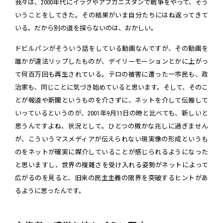
我々は、2000年代にイラクやアフガニスタンで戦争をやって、そう
いうことをしてきた。その結果がいま自分たちにはね返ってきて
いる。だから別の道を探らないのは、おかしい。
ドビルパンがそういう話をしている動画なんですが、その動画を
誰かが違法リップしたものが、デイリーモーションとかに上がっ
て何百万回も再生されている。テロの被害に遭った一市民も、政
治家も、同じことに気づき始めていると思います。そして、そのこ
とが報道や新聞というものを介さずに、ネットを介して伝搬して
いっているというのが、2001年9月11日の時と比べても、新しいと
思うんですよね、状況として。ひとつの微かな兆しに過ぎません
が、こういうマスメディアが伝えられない現実像の形成というも
のをネットが確実に媒介していることが感じられるようになった
と思いますし、世界の複雑さを受け入れる姿勢がネットによって
広がるのを見ると、旧来の民主主義の限界を突破するヒントがあ
るように思ったんです。