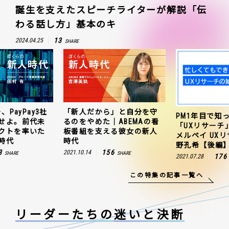
誕生を支えたスピーチライターが解説「伝
わる話し方」基本のキ
13
2024.04.25
SHARE
」と自分を守
ZOZO、ヤフー、
PM1年目で知っておきたい
ABEMAの看
連携を成功さ
「UXリサーチ」の始め方｜
る彼女の新人
聞のプロジェ
メルペイ UXリサーチャー 草
田村有の新人
野孔希【後編】
6
163
2021.10.25
SHARE
176
2021.07.28
SHARE
この特集の記事一覧へ
リーダーたちの
迷いと決断