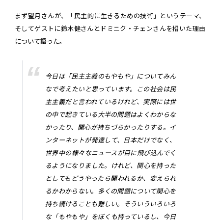
まず望月さんが、「民主的に生きるための技術」というテーマ、
そしてゲストに鈴木健さんとドミニク・チェンさんを招いた理由
について語った。
今日は「民主主義のもやもや」についてみん
なで考えたいと思っています。この社会は民
主主義だと言われているけれど、実際には世
の中で起きている大半の問題はよくわからな
かったり、関心が持ちづらかったりする。イ
ンターネットが発達して、日本だけでなく、
世界中の様々なニュースが目に飛び込んでく
るようになりました。けれど、関心を持った
としてもどうやったら関われるか、変えられ
るかわからない。多くの問題について関心を
持ち続けることも難しい。そういういろいろ
な「もやもや」をぼくも持っているし、今日