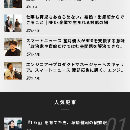
4
SHARE
仕事も育児もあきらめない。結婚・出産前からで
きること｜NPO×企業で生まれる対話の場
20
SHARE
スマートニュース 望月優大がNPOを支援する意味
「政治家や官僚だけでは社会問題を解決できな
い」
57
SHARE
エンジニア→プロダクトマネージャーへのキャリ
ア。スマートニュース 渡部拓也に訊く、エンジニ
ア出身者の可能性
20
SHARE
人気記事
『17kg』を育てた男、塚原健司の観察眼