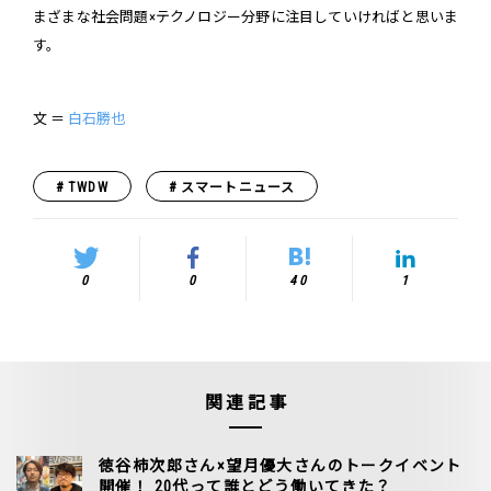
まざまな社会問題×テクノロジー分野に注目していければと思いま
す。
文 ＝
白石勝也
TWDW
スマートニュース
0
0
40
1
関連記事
徳谷柿次郎さん×望月優大さんのトークイベント
開催！ 20代って誰とどう働いてきた？