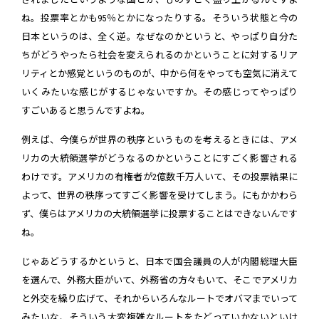
ね。投票率とかも95％とかになったりする。そういう状態と今の
日本というのは、全く逆。なぜなのかというと、やっぱり自分た
ちがどうやったら社会を変えられるのかということに対するリア
リティとか感覚というのものが、中から何をやっても空気に消えて
いくみたいな感じがするじゃないですか。その感じってやっぱり
すごいあると思うんですよね。
例えば、今僕らが世界の秩序というものを考えるときには、アメ
リカの大統領選挙がどうなるのかということにすごく影響される
わけです。アメリカの有権者が2億数千万人いて、その投票結果に
よって、世界の秩序ってすごく影響を受けてしまう。にもかかわら
ず、僕らはアメリカの大統領選挙に投票することはできないんです
ね。
じゃあどうするかというと、日本で国会議員の人が内閣総理大臣
を選んで、外務大臣がいて、外務省の方々もいて、そこでアメリカ
と外交を繰り広げて、それからいろんなルートでオバマまでいって
みたいな、そういう大変複雑なルートをたどっていかないといけ