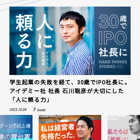
学生起業の失敗を経て、30歳でIPO社長に。
アイデミー社 社長 石川聡彦が大切にした
「人に頼る力」
7
2023.10.04
SHARE