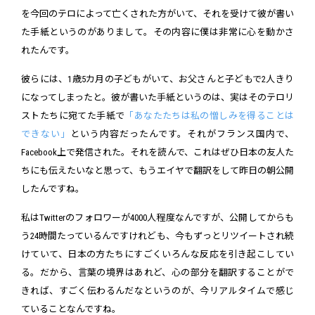
を今回のテロによって亡くされた方がいて、それを受けて彼が書い
た手紙というのがありまして。その内容に僕は非常に心を動かさ
れたんです。
彼らには、1歳5カ月の子どもがいて、お父さんと子どもで2人きり
になってしまったと。彼が書いた手紙というのは、実はそのテロリ
ストたちに宛てた手紙で
「あなたたちは私の憎しみを得ることは
できない」
という内容だったんです。それがフランス国内で、
Facebook上で発信された。それを読んで、これはぜひ日本の友人た
ちにも伝えたいなと思って、もうエイヤで翻訳をして昨日の朝公開
したんですね。
私はTwitterのフォロワーが4000人程度なんですが、公開してからも
う24時間たっているんですけれども、今もずっとリツイートされ続
けていて、日本の方たちにすごくいろんな反応を引き起こしてい
る。だから、言葉の境界はあれど、心の部分を翻訳することがで
きれば、すごく伝わるんだなというのが、今リアルタイムで感じ
ていることなんですね。