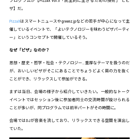
プログラムが【PizzaX Vol.5「民主的に生きるための技術」 とピ
ザ】だ。
PizzaX
はスマートニュースやgreenz.jpなどの若手が中心になって主
催しているイベントで、「よいテクノロジーを味わうピザパーティ
ー」というコンセプトで開催しているそう。
なぜ「ピザ」なのか？
思想・歴史・哲学・社会・テクノロジー…重厚なテーマを扱うのだ
が、おいしいピザがそこにあることでちょうどよく肩の力を抜く
ことができ、リラックスして参加ができる。
まずは当日、会場の様子から紹介していきたい。一般的なトーク
イベントではセッション後に参加者同士の交流時間が設けられる
ことが多いが、同プログラムでは前半パートがその時間に。
会場ではDJが音楽を流しており、リラックスできる空間を演出し
ていた。