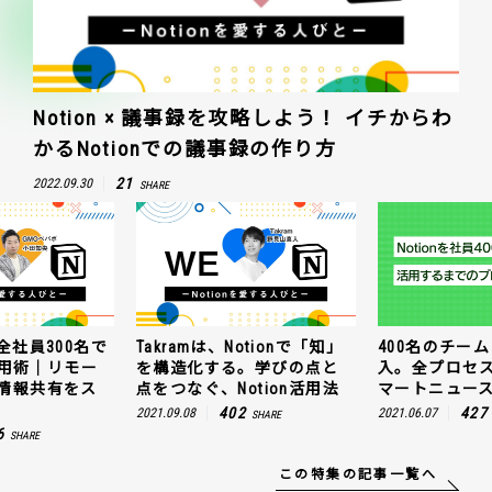
Notion × 議事録を攻略しよう！ イチからわ
かるNotionでの議事録の作り方
21
2022.09.30
SHARE
otionで「知」
400名のチームにNotion導
GMOペパボが全
。学びの点と
入。全プロセスを公開！ス
使うNotion
otion活用法
マートニュースの場合
トワークでも
ムーズに！
2
427
2021.06.07
SHARE
SHARE
176
2021.11.10
この特集の記事一覧へ