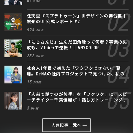
67
SHARE
任天堂『スプラトゥーン』UIデザインの舞台裏｜
娯楽のUI 公式レポート #2
994
SHARE
「にじさんじ」生んだ田角陸って何者？事業の失
敗も、VTuberで逆転！｜ANYCOLOR
282
SHARE
社会人1年目で抱えた「ワクワクできない」葛
藤。DeNAの社内プロジェクトで見つけた、私の
生きる道
15
SHARE
「人前で話すのが苦手」を「ワクワク」に。スピ
ーチライター千葉佳織が「話し方トレーニング」
に込めた思い
5
SHARE
人気記事一覧へ