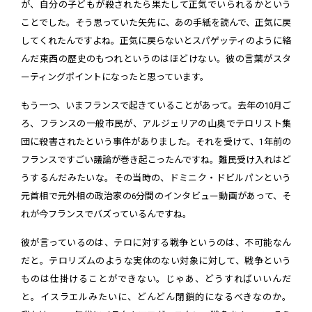
が、自分の子どもが殺されたら果たして正気でいられるかという
ことでした。そう思っていた矢先に、あの手紙を読んで、正気に戻
してくれたんですよね。正気に戻らないとスパゲッティのように絡
んだ東西の歴史のもつれというのはほどけない。彼の言葉がスタ
ーティングポイントになったと思っています。
もう一つ、いまフランスで起きていることがあって。去年の10月ご
ろ、フランスの一般市民が、アルジェリアの山奥でテロリスト集
団に殺害されたという事件がありました。それを受けて、1年前の
フランスですごい議論が巻き起こったんですね。難民受け入れはど
うするんだみたいな。その当時の、ドミニク・ドビルパンという
元首相で元外相の政治家の6分間のインタビュー動画があって、そ
れが今フランスでバズっているんですね。
彼が言っているのは、テロに対する戦争というのは、不可能なん
だと。テロリズムのような実体のない対象に対して、戦争という
ものは仕掛けることができない。じゃあ、どうすればいいんだ
と。イスラエルみたいに、どんどん閉鎖的になるべきなのか。