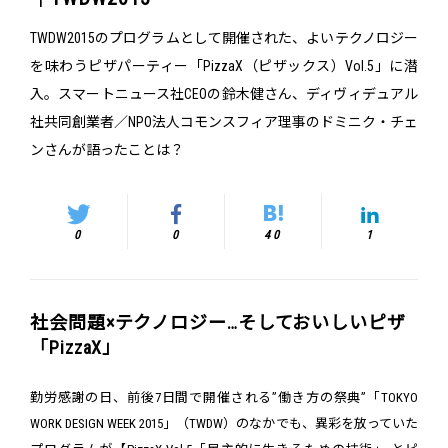
TWDW2015のプログラムとして開催された、よいテクノロジー
を味わうピザパーティー「PizzaX（ピザックス）Vol.5」に潜
入。スマートニュース社CEOの鈴木健さん、ディヴィデュアル
社共同創業者／NPO法人コモンスフィア理事のドミニク・チェ
ンさんが語ったことは？
0
0
40
1
社会問題×テクノロジー…そしておいしいピザ
「PizzaX」
勤労感謝の日、前後7日間で開催される”働き方の祭典”「TOKYO
WORK DESIGN WEEK 2015」（TWDW）のなかでも、異彩を放っていた