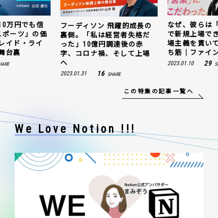
なぜ、彼らは「動画領域」
キャッシュ残1
 飛躍的成長の
で新規上場できたのか。現
じ抜いた「e
経営者失格だ
場主義を貫いて見つけた勝
値。ウェルプ
円調達後の赤
ち筋｜ファインズ 三輪幸将
ゼスト上場の
、そして上場
29
5
2023.01.10
2023.03.20
SHARE
SH
SHARE
この特集の記事一覧へ
We Love Notion !!!