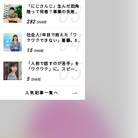
「にじさんじ」生んだ田角
陸って何者？事業の失敗
も、VTuberで逆転！｜ANY
282
SHARE
COLOR
社会人1年目で抱えた「ワ
クワクできない」葛藤。De
NAの社内プロジェクトで見
15
SHARE
つけた、私の生きる道
「人前で話すのが苦手」を
「ワクワク」に。スピーチ
ライター千葉佳織が「話し
5
SHARE
方トレーニング」に込めた
思い
人気記事一覧へ