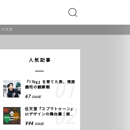
・ハリス
人気記事
『17kg』を育てた男、塚原
健司の観察眼
67
SHARE
任天堂『スプラトゥーン』
UIデザインの舞台裏｜娯楽
のUI 公式レポート #2
994
SHARE