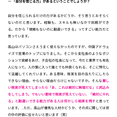
― 「自分を信じる力」があるということでしょうか？
自分を信じられるだけの力があるかどうか、そう思うとおそらく
ないのだと思います。経験も、スキルも無いなかで挑戦ができ
る。だから「根拠もないのに勘違いできる」ってすごい能力だと
思っています。
高山はパソコンさえうまく使えなかったのですが、中国アドウェ
イズで営業のトップになりました。そこから支社長のようなポジ
ションで実績をあげ、子会社の社長になって、今だと業界でも有名
人になって。人の懐に入って誰とでも仲良くなれる、そこに特化し
て活躍してくれています。ある意味、現実を目の当たりにしたら
できない理由、やらない理由だらけじゃないですか。そんな
厳し
い現実が見えてしまったら「あ、これは絶対に無理だな」と尻込み
をしてしまう。でもいい意味で現実が見えていない、「絶対にやれ
る」と勘違いできる能力がある人は何かしら結果を残す
と思って
います。…ただ、高山が優秀な人材かどうか、その点に関しては世
の中の評価に任せたいと思います（笑）