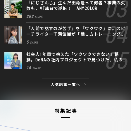
「にじさんじ」生んだ田角陸って何者？事業の失
敗も、VTuberで逆転！｜ANYCOLOR
282
SHARE
「人前で話すのが苦手」を「ワクワク」に。スピ
ーチライター千葉佳織が「話し方トレーニング」
に込めた思い
5
SHARE
社会人1年目で抱えた「ワクワクできない」葛
藤。DeNAの社内プロジェクトで見つけた、私の
生きる道
16
SHARE
人気記事一覧へ
特集記事