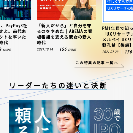
、PayPay3社
「新人だから」と自分を守
PM1年目で知
せよ。前代未
るのをやめた｜ABEMAの看
「UXリサーチ
クトを率いた
板番組を支える彼女の新人
メルペイ UX
時代
時代
野孔希【後編
3
156
2021.10.14
SHARE
SHARE
176
2021.07.28
この特集の記事一覧へ
リーダーたちの
迷いと決断