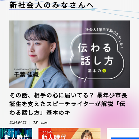
新社会人のみなさんへ
その話、相手の心に届いてる？ 最年少市長
誕生を支えたスピーチライターが解説「伝
わる話し方」基本のキ
13
2024.04.25
SHARE