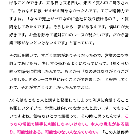
げることができず、来る日も来る日も、畑のド真ん中に降ろされ
て。それなのに彼…ぜんぜん辞めなかったんです。すごい精神力で
すよね。「なんで売上がゼロなのに会社に残り続けるの？」と質
問をしてみたんですよ。そうしたら「夢があるんです。僕はF1が大
好きです。お金を貯めて絶対にF1のレースが見たいです。だから営
業で稼がないといけないんです」と言っていて。
その話を聞いて、すごく意志がありそうだったので、営業のコツを
教えてあげたら、少しずつ売れるようになっていって。1年くらい
経って係長に昇格したんです。あとから「あの時はありがとうござ
いました。F1のレースを見に行くことができました」と報告してく
れて、それがすごくうれしかったんですよね。
Aくんはもともと人と話すと緊張してしまって普通に会話すること
も難しいタイプで、営業には向いてなかったと思います。でもすご
いですよね。気持ちひとつで頑張って。その時に思ったんです。
こ
っちの常識で勝手に判断しちゃいけない。本人の意志がある限
り、可能性はある。可能性のない人なんていない。
「この人は優秀