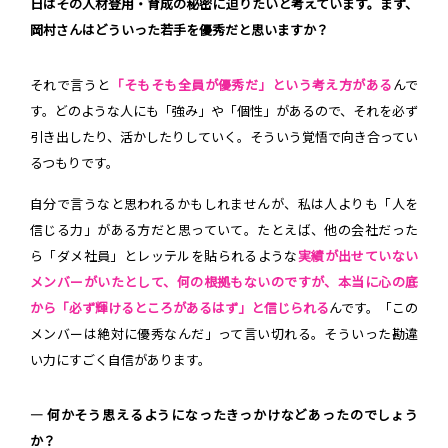
日はその人材登用・育成の秘密に迫りたいと考えています。まず、
岡村さんはどういった若手を優秀だと思いますか？
それで言うと
「そもそも全員が優秀だ」という考え方がある
んで
す。どのような人にも「強み」や「個性」があるので、それを必ず
引き出したり、活かしたりしていく。そういう覚悟で向き合ってい
るつもりです。
自分で言うなと思われるかもしれませんが、私は人よりも「人を
信じる力」がある方だと思っていて。たとえば、他の会社だった
ら「ダメ社員」とレッテルを貼られるような
実績が出せていない
メンバーがいたとして、何の根拠もないのですが、本当に心の底
から「必ず輝けるところがあるはず」と信じられる
んです。「この
メンバーは絶対に優秀なんだ」って言い切れる。そういった勘違
い力にすごく自信があります。
― 何かそう思えるようになったきっかけなどあったのでしょう
か？