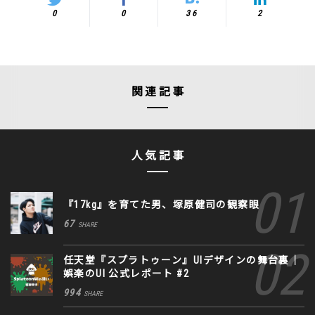
0
0
36
2
関連記事
人気記事
『17kg』を育てた男、塚原健司の観察眼
67
SHARE
任天堂『スプラトゥーン』UIデザインの舞台裏｜
娯楽のUI 公式レポート #2
994
SHARE