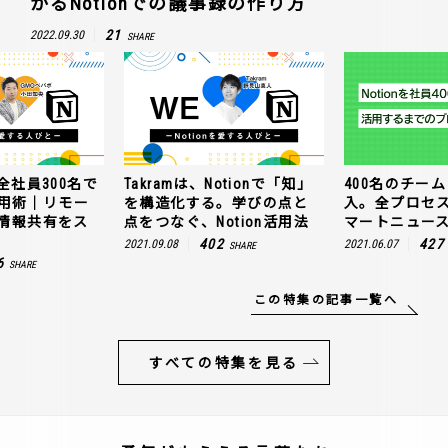
かるNotionでの議事録の作り方
21
2022.09.30
SHARE
全社員300名で
Takramは、Notionで「知」
400名のチームに
n活用術｜リモー
を構造化する。学びの点と
入。全プロセ
情報共有をス
点をつなぐ、Notion活用法
マートニュー
402
427
2021.09.08
2021.06.07
SHARE
6
SHARE
この特集の記事一覧へ
すべての特集を見る