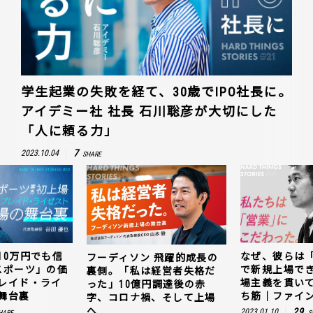
学生起業の失敗を経て、30歳でIPO社長に。
アイデミー社 社長 石川聡彦が大切にした
「人に頼る力」
7
2023.10.04
SHARE
10万円でも信
なぜ、彼らは
フーディソン 飛躍的成長の
スポーツ」の価
で新規上場で
裏側。「私は経営者失格だ
レイド・ライ
場主義を貫い
った」10億円調達後の赤
舞台裏
ち筋｜ファイン
字、コロナ禍、そして上場
へ
29
2023.01.10
HARE
S