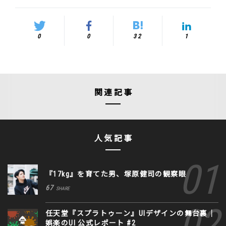
0
0
32
1
関連記事
人気記事
『17kg』を育てた男、塚原健司の観察眼
67
SHARE
任天堂『スプラトゥーン』UIデザインの舞台裏｜
娯楽のUI 公式レポート #2