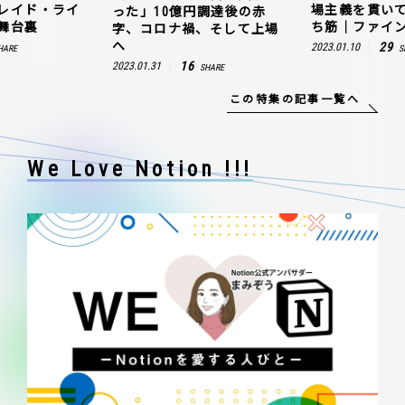
レイド・ライ
場主義を貫い
った」10億円調達後の赤
舞台裏
ち筋｜ファイン
字、コロナ禍、そして上場
へ
29
2023.01.10
HARE
S
16
2023.01.31
SHARE
この特集の記事一覧へ
We Love Notion !!!