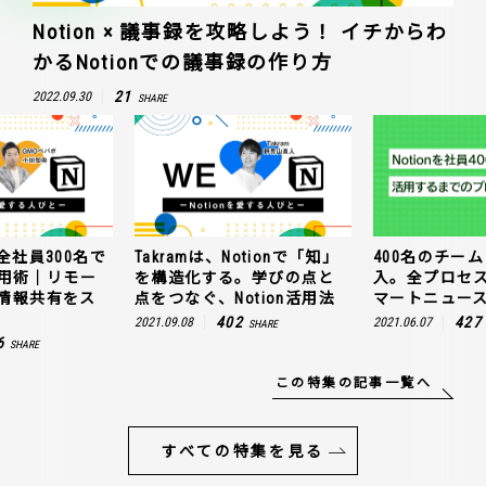
Notion × 議事録を攻略しよう！ イチからわ
かるNotionでの議事録の作り方
21
2022.09.30
SHARE
全社員300名で
Takramは、Notionで「知」
400名のチームに
n活用術｜リモー
を構造化する。学びの点と
入。全プロセ
情報共有をス
点をつなぐ、Notion活用法
マートニュー
402
427
2021.09.08
2021.06.07
SHARE
6
SHARE
この特集の記事一覧へ
すべての特集を見る