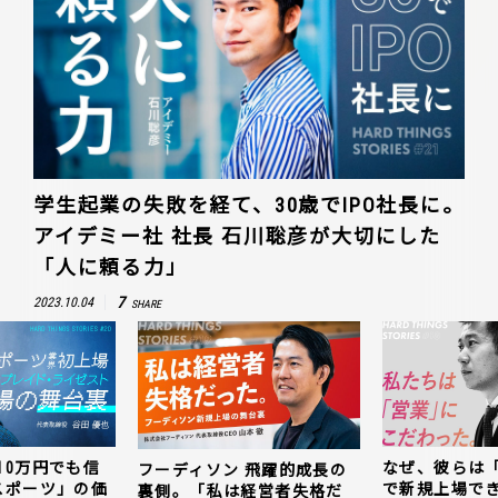
学生起業の失敗を経て、30歳でIPO社長に。
アイデミー社 社長 石川聡彦が大切にした
「人に頼る力」
7
2023.10.04
SHARE
10万円でも信
なぜ、彼らは
フーディソン 飛躍的成長の
スポーツ」の価
で新規上場で
裏側。「私は経営者失格だ