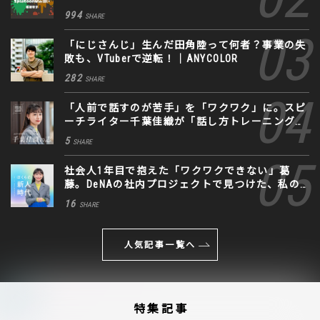
994
SHARE
「にじさんじ」生んだ田角陸って何者？事業の失
敗も、VTuberで逆転！｜ANYCOLOR
282
SHARE
「人前で話すのが苦手」を「ワクワク」に。スピ
ーチライター千葉佳織が「話し方トレーニング」
に込めた思い
5
SHARE
社会人1年目で抱えた「ワクワクできない」葛
藤。DeNAの社内プロジェクトで見つけた、私の
生きる道
16
SHARE
人気記事一覧へ
特集記事