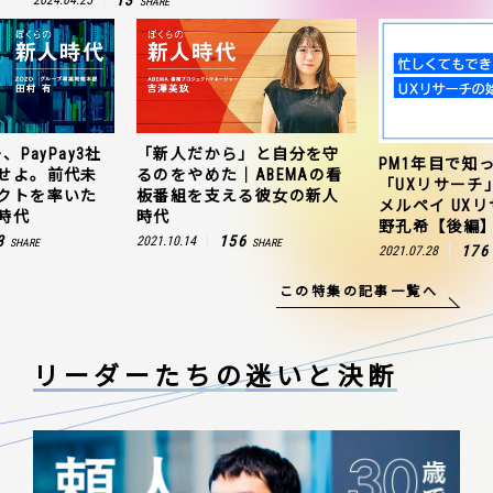
13
2024.04.25
SHARE
、PayPay3社
「新人だから」と自分を守
PM1年目で知
せよ。前代未
るのをやめた｜ABEMAの看
「UXリサーチ
クトを率いた
板番組を支える彼女の新人
メルペイ UX
時代
時代
野孔希【後編
3
156
2021.10.14
SHARE
SHARE
176
2021.07.28
この特集の記事一覧へ
リーダーたちの
迷いと決断